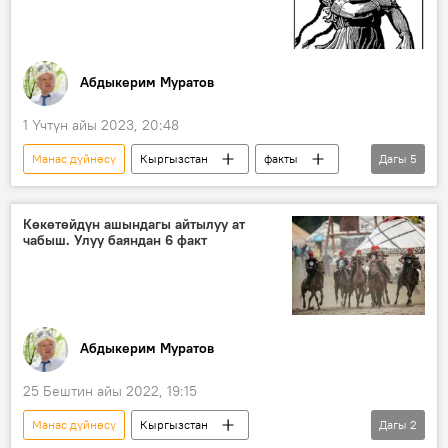
Абдыкерим Муратов
1 Үчтүн айы 2023, 20:48
Манас дүйнөсү
Кыргызстан
факты
Дагы
5
Жолой
күрөш
Манас
Манас эпосу
Көкөтөйдүн ашындагы айтылуу ат
чабыш. Улуу баяндан 6 факт
Кыргыздын көркөм өнөрү, белгилүү инсандары жөнүндө фактылар
Абдыкерим Муратов
25 Бештин айы 2022, 19:15
Манас дүйнөсү
Кыргызстан
Дагы
2