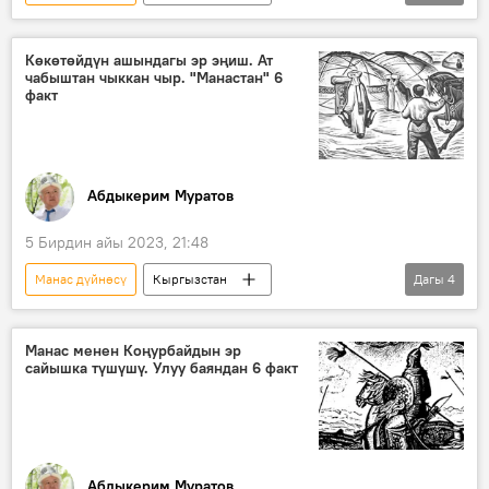
Манас эпосу
Көкөтөйдүн ашы
ат чабыш
байге
талаш
Көкөтөйдүн ашындагы эр эңиш. Ат
чабыштан чыккан чыр. "Манастан" 6
факты
факт
Абдыкерим Муратов
5 Бирдин айы 2023, 21:48
Манас дүйнөсү
Кыргызстан
Дагы
4
Манас эпосу
Көкөтөйдүн ашы
ат чабыш
эр эңиш
Манас менен Коңурбайдын эр
сайышка түшүшү. Улуу баяндан 6 факт
Кыргыздын көркөм өнөрү, белгилүү инсандары жөнүндө фактылар
Абдыкерим Муратов