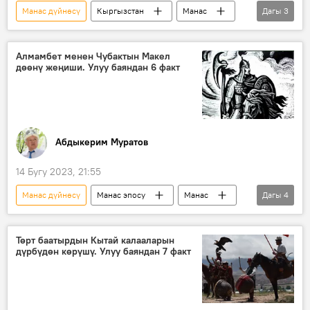
Манас дүйнөсү
Кыргызстан
Манас
Дагы
3
Алмамбет
Манас эпосу
Чоң казат
Алмамбет менен Чубактын Макел
дөөнү жеңиши. Улуу баяндан 6 факт
Абдыкерим Муратов
14 Бугу 2023, 21:55
Манас дүйнөсү
Манас эпосу
Манас
Дагы
4
Алмамбет
Сыргак
Чубак
согуш
Төрт баатырдын Кытай калааларын
дүрбүдөн көрүшү. Улуу баяндан 7 факт