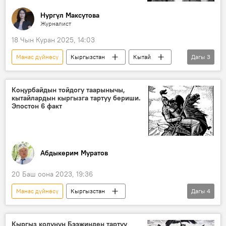
Нургүл Максутова
Журналист
18 Чын Куран 2025, 14:03
Манас дүйнөсү
Кыргызстан
Кытай
Дагы
3
Жусуп Мамай
Манас эпосу
Кыргыздын көркөм өнөрү, белгилүү инсандары жөнүндө фактылар
Коңурбайдын тойдогу таарынычы,
кытайлардын кыргызга тартуу бериши.
Эпостон 6 факт
Абдыкерим Муратов
20 Баш оона 2023, 19:36
Манас дүйнөсү
Кыргызстан
Дагы
4
Манас эпосу
Манас
Алмамбет
Семетей
Кыргыз колунун Бээжинден тартуу