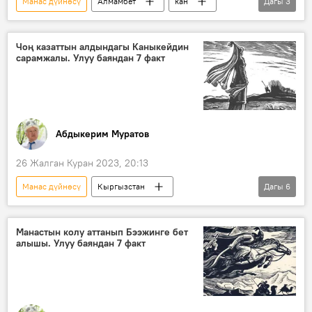
Манас дүйнөсү
Алмамбет
кан
Дагы
3
көтөрүү
Манас
Манас эпосу
Чоң казаттын алдындагы Каныкейдин
сарамжалы. Улуу баяндан 7 факт
Абдыкерим Муратов
26 Жалган Куран 2023, 20:13
Манас дүйнөсү
Кыргызстан
Дагы
6
Манас эпосу
Алмамбет
Каныкей
кырк чоро
кийим
Манастын колу аттанып Бээжинге бет
алышы. Улуу баяндан 7 факт
Кыргыздын көркөм өнөрү, белгилүү инсандары жөнүндө фактылар
Чоң казат