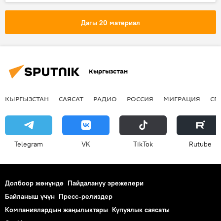
Манас эпосу
Көкөтөйдүн ашы
ат чабыш
Дагы 20 материал
Кыргызстан
КЫРГЫЗСТАН
САЯСАТ
РАДИО
РОССИЯ
МИГРАЦИЯ
СП
Telegram
VK
ТikТоk
Rutube
Долбоор жөнүндө
Пайдалануу эрежелери
Байланыш үчүн
Пресс-релиздер
Компаниялардын жаңылыктары
Купуялык саясаты