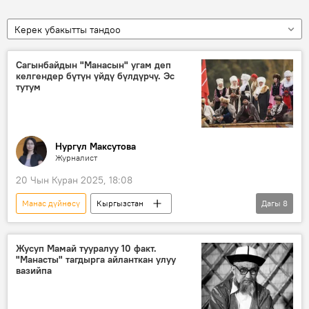
Керек убакытты тандоо
Сагынбайдын "Манасын" угам деп
келгендер бүтүн үйдү бүлдүрчү. Эс
тутум
Нургүл Максутова
Журналист
20 Чын Куран 2025, 18:08
Манас дүйнөсү
Кыргызстан
Дагы
8
Сагымбай Орозбаков
Манас эпосу
манасчы
аян
талант
Жусуп Мамай тууралуу 10 факт.
"Манасты" тагдырга айланткан улуу
гений
Каюм Мифтаков
вазийпа
Ыбырай Абдрахманов