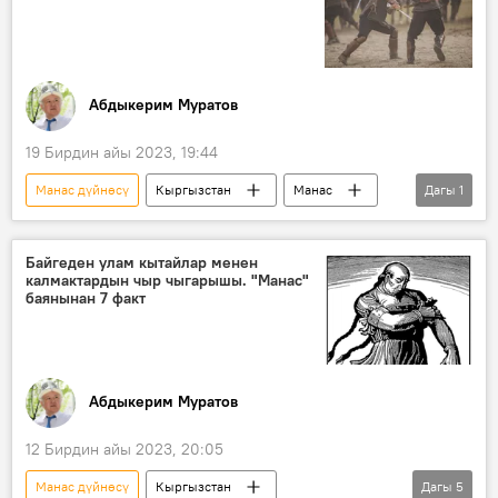
Абдыкерим Муратов
19 Бирдин айы 2023, 19:44
Манас дүйнөсү
Кыргызстан
Манас
Дагы
1
Көкөтөйдүн ашы
Байгеден улам кытайлар менен
калмактардын чыр чыгарышы. "Манас"
баянынан 7 факт
Абдыкерим Муратов
12 Бирдин айы 2023, 20:05
Манас дүйнөсү
Кыргызстан
Дагы
5