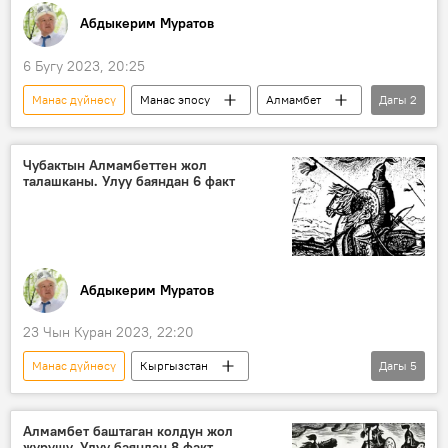
Абдыкерим Муратов
6 Бугу 2023, 20:25
Манас дүйнөсү
Манас эпосу
Алмамбет
Дагы
2
Манас
баатыр
Чубактын Алмамбеттен жол
талашканы. Улуу баяндан 6 факт
Абдыкерим Муратов
23 Чын Куран 2023, 22:20
Манас дүйнөсү
Кыргызстан
Дагы
5
Манас эпосу
Манас
Алмамбет
Чубак
Бакай
Сыргак
Алмамбет баштаган колдун жол
жүрүшү. Улуу баяндан 8 факт