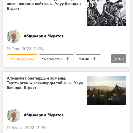
алып, жерине кайтышы. Улуу баяндан
Кыргыздын көркөм өнөрү, белгилүү инсандары жөнүндө фактылар
6 факт
Абдыкерим Муратов
16 Теке 2023, 19:24
Манас дүйнөсү
Кыргызстан
Манас
Дагы
1
Манас эпосу
Алмамбет баатырдын арманы.
Тарттырган жылкыларды табышы. Улуу
баяндан 6 факт
Абдыкерим Муратов
17 Кулжа 2023, 21:50