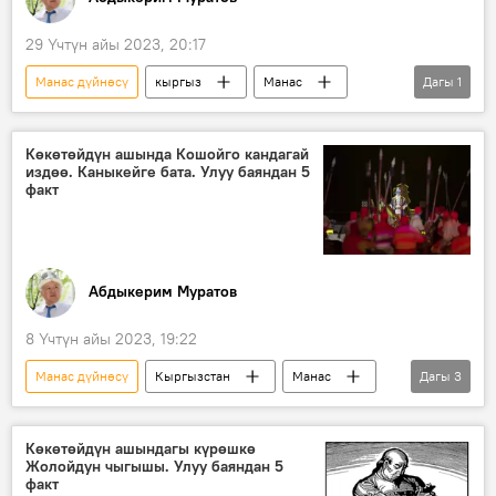
29 Үчтүн айы 2023, 20:17
Манас дүйнөсү
кыргыз
Манас
Дагы
1
Көкөтөйдүн ашы
Көкөтөйдүн ашында Кошойго кандагай
издөө. Каныкейге бата. Улуу баяндан 5
факт
Абдыкерим Муратов
8 Үчтүн айы 2023, 19:22
Манас дүйнөсү
Кыргызстан
Манас
Дагы
3
Манас эпосу
Көкөтөйдүн ашы
бата
Көкөтөйдүн ашындагы күрөшкө
Жолойдун чыгышы. Улуу баяндан 5
факт