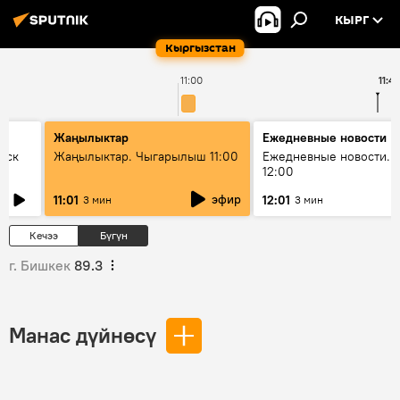
КЫРГ
Кыргызстан
11:00
11:4
Жаңылыктар
Ежедневные новости
уск
Жаңылыктар. Чыгарылыш 11:00
Ежедневные новости. 
12:00
эфир
11:01
12:01
3 мин
3 мин
Кечээ
Бүгүн
г. Бишкек
89.3
Манас дүйнөсү