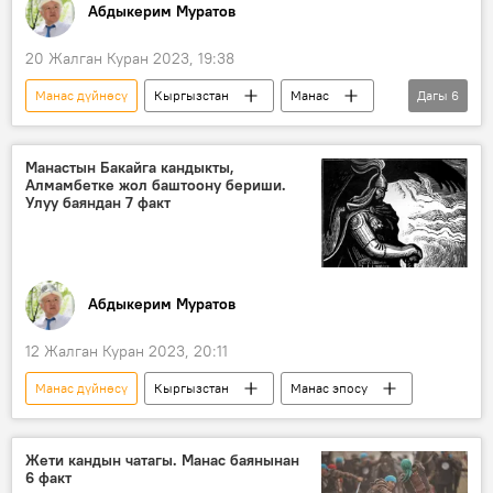
Абдыкерим Муратов
20 Жалган Куран 2023, 19:38
Манас дүйнөсү
Кыргызстан
Манас
Дагы
6
кырк чоро
Каныкей
Алмамбет
Кытай
Mанастын Бакайга кандыкты,
Алмамбетке жол баштоону бериши.
Кыргыздын көркөм өнөрү, белгилүү инсандары жөнүндө фактылар
Улуу баяндан 7 факт
Чоң казат
Абдыкерим Муратов
12 Жалган Куран 2023, 20:11
Манас дүйнөсү
Кыргызстан
Манас эпосу
Жети кандын чатагы. Манас баянынан
6 факт