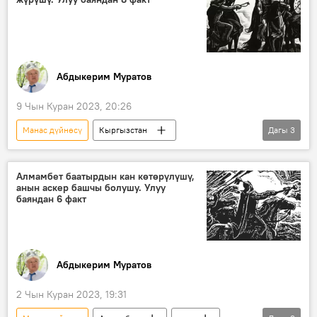
Абдыкерим Муратов
9 Чын Куран 2023, 20:26
Манас дүйнөсү
Кыргызстан
Дагы
3
Манас эпосу
факты
Алмамбет
хандык
Алмамбет баатырдын кан көтөрүлүшү,
анын аскер башчы болушу. Улуу
баяндан 6 факт
Абдыкерим Муратов
2 Чын Куран 2023, 19:31