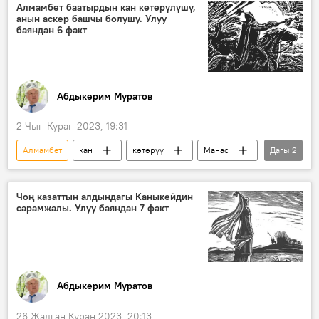
Алмамбет баатырдын кан көтөрүлүшү,
анын аскер башчы болушу. Улуу
баяндан 6 факт
Абдыкерим Муратов
2 Чын Куран 2023, 19:31
Алмамбет
кан
көтөрүү
Манас
Дагы
2
Манас дүйнөсү
Манас эпосу
Чоң казаттын алдындагы Каныкейдин
сарамжалы. Улуу баяндан 7 факт
Абдыкерим Муратов
26 Жалган Куран 2023, 20:13