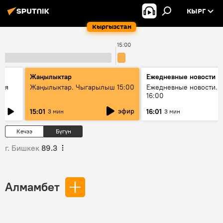
КЫРГ
Кыргызстан
15:00
Жаңылыктар
Ежедневные новости
кая
Жаңылыктар. Чыгарылыш 15:00
Ежедневные новости. 
16:00
эфир
15:01
16:01
3 мин
3 мин
Кечээ
Бүгүн
г. Бишкек
89.3
Алмамбет