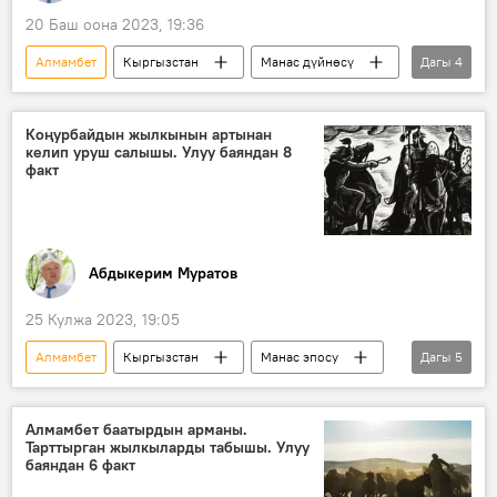
20 Баш оона 2023, 19:36
Алмамбет
Кыргызстан
Манас дүйнөсү
Дагы
4
Манас эпосу
Манас
Семетей
Кыргыздын көркөм өнөрү, белгилүү инсандары жөнүндө фактылар
Коңурбайдын жылкынын артынан
келип уруш салышы. Улуу баяндан 8
факт
Абдыкерим Муратов
25 Кулжа 2023, 19:05
Алмамбет
Кыргызстан
Манас эпосу
Дагы
5
жүрүш
Жолой
жылкы
факты
Чоң казат
Алмамбет баатырдын арманы.
Тарттырган жылкыларды табышы. Улуу
баяндан 6 факт