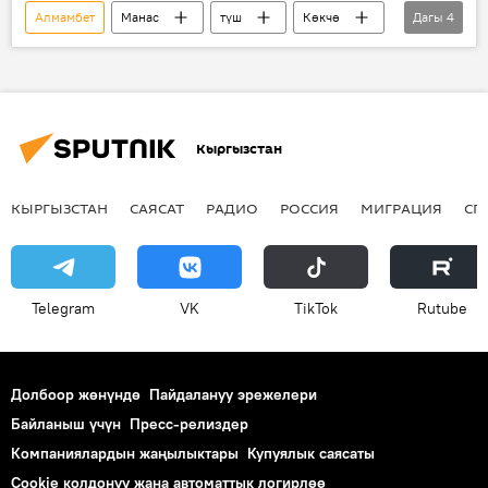
Алмамбет
Манас
түш
Көкчө
Дагы
4
той
ат чабыш
байге
факты
Кыргызстан
КЫРГЫЗСТАН
САЯСАТ
РАДИО
РОССИЯ
МИГРАЦИЯ
СП
Telegram
VK
ТikТоk
Rutube
Долбоор жөнүндө
Пайдалануу эрежелери
Байланыш үчүн
Пресс-релиздер
Компаниялардын жаңылыктары
Купуялык саясаты
Cookie колдонуу жана автоматтык логирлөө