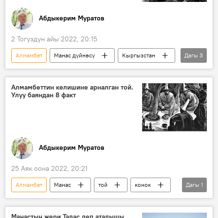
Абдыкерим Муратов
2 Тогуздун айы 2022, 20:15
Алмамбет
Манас дүйнөсү
Кыргызстан
Дагы
3
Манас эпосу
Жакып
тандоо
Алмамбеттин келишине арналган той.
Улуу баяндан 8 факт
Абдыкерим Муратов
25 Аяк оона 2022, 20:21
Алмамбет
Манас
той
конок
Дагы
1
ат чабыш
Манастын жери Талас деп аталышы,