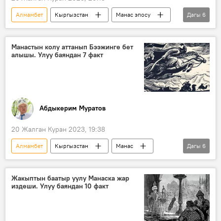
Алмамбет
Кыргызстан
Манас эпосу
Дагы
6
Манас дүйнөсү
Каныкей
кырк чоро
кийим
Манастын колу аттанып Бээжинге бет
алышы. Улуу баяндан 7 факт
Кыргыздын көркөм өнөрү, белгилүү инсандары жөнүндө фактылар
Чоң казат
Абдыкерим Муратов
20 Жалган Куран 2023, 19:38
Алмамбет
Кыргызстан
Манас
Дагы
6
кырк чоро
Каныкей
Кытай
Кыргыздын көркөм өнөрү, белгилүү инсандары жөнүндө фактылар
Жакыптын баатыр уулу Манаска жар
издеши. Улуу баяндан 10 факт
Манас дүйнөсү
Чоң казат