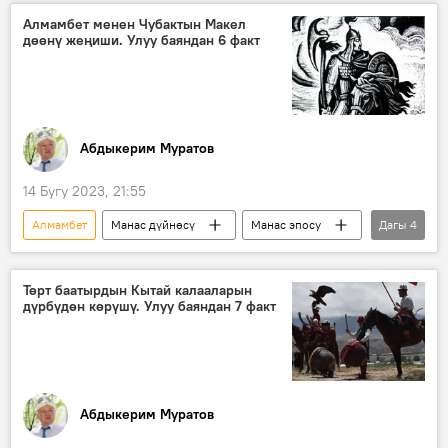
чалгын
факты
Чоң казат
Алмамбет менен Чубактын Макел
дөөнү жеңиши. Улуу баяндан 6 факт
Абдыкерим Муратов
14 Бугу 2023, 21:55
Алмамбет
Манас дүйнөсү
Манас эпосу
Дагы
4
Манас
Сыргак
Чубак
согуш
Төрт баатырдын Кытай калааларын
дүрбүдөн көрүшү. Улуу баяндан 7 факт
Абдыкерим Муратов