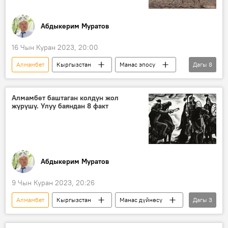
Абдыкерим Муратов
16 Чын Куран 2023, 20:00
Алмамбет
Кыргызстан
Манас эпосу
Дагы
8
Чоң казат
Бакай
санак
кол
Тазбаймат
Сыргак
Алмамбет баштаган колдун жол
жүрүшү. Улуу баяндан 8 факт
Чубак
чалгын
Абдыкерим Муратов
9 Чын Куран 2023, 20:26
Алмамбет
Кыргызстан
Манас дүйнөсү
Дагы
3
Манас эпосу
факты
хандык