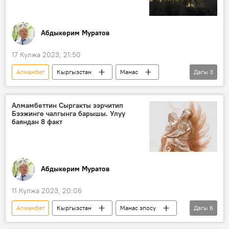
Абдыкерим Муратов
17 Кулжа 2023, 21:50
Алмамбет
Кыргызстан
Манас
Дагы
3
Манас дүйнөсү
Манас эпосу
Чоң казат
Алмамбеттин Сыргакты ээрчитип
Бээжинге чалгынга барышы. Улуу
баяндан 8 факт
Абдыкерим Муратов
11 Кулжа 2023, 20:06
Алмамбет
Кыргызстан
Манас эпосу
Дагы
6
Сыргак
Чубак
чабышуу