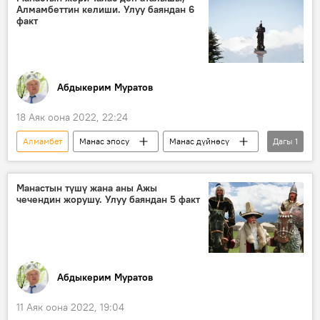
Алмамбеттин келиши. Улуу баяндан 6
факт
Абдыкерим Муратов
18 Аяк оона 2022, 22:24
Алмамбет
Манас эпосу
Манас дүйнөсү
Дагы
1
кырк чоро
Манастын түшү жана аны Ажы
чечендин жорушу. Улуу баяндан 5 факт
Абдыкерим Муратов
11 Аяк оона 2022, 19:04