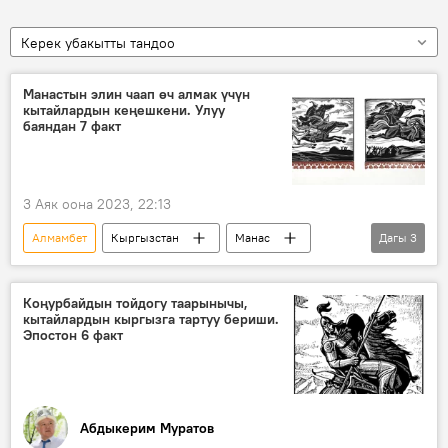
Керек убакытты тандоо
Манастын элин чаап өч алмак үчүн
кытайлардын кеңешкени. Улуу
баяндан 7 факт
3 Аяк оона 2023, 22:13
Алмамбет
Кыргызстан
Манас
Дагы
3
өч
согуш
Кыргыздын көркөм өнөрү, белгилүү инсандары жөнүндө фактылар
Коңурбайдын тойдогу таарынычы,
кытайлардын кыргызга тартуу бериши.
Эпостон 6 факт
Абдыкерим Муратов