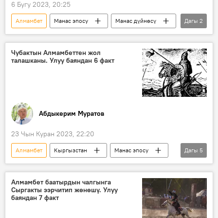
6 Бугу 2023, 20:25
Алмамбет
Манас эпосу
Манас дүйнөсү
Дагы
2
Манас
баатыр
Чубактын Алмамбеттен жол
талашканы. Улуу баяндан 6 факт
Абдыкерим Муратов
23 Чын Куран 2023, 22:20
Алмамбет
Кыргызстан
Манас эпосу
Дагы
5
Манас дүйнөсү
Манас
Чубак
Бакай
Сыргак
Алмамбет баатырдын чалгынга
Сыргакты ээрчитип жөнөшү. Улуу
баяндан 7 факт