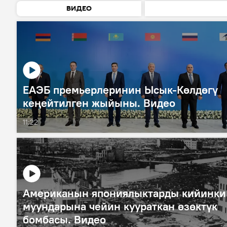
ВИДЕО
ЕАЭБ премьерлеринин Ысык-Көлдөгү
кеңейтилген жыйыны. Видео
11:22
Американын япониялыктарды кийинки
муундарына чейин куураткан өзөктүк
бомбасы. Видео