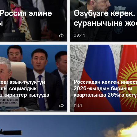
Россия элине
Өзүбүзгө керек
ы
суранычына жо
09:44
ев: азык-түлүктүн
Россиядан келген инвес
шы социалдык
2026-жылдын биринчи
а кириптер кылууда
кварталында 26%га өстү
11:51