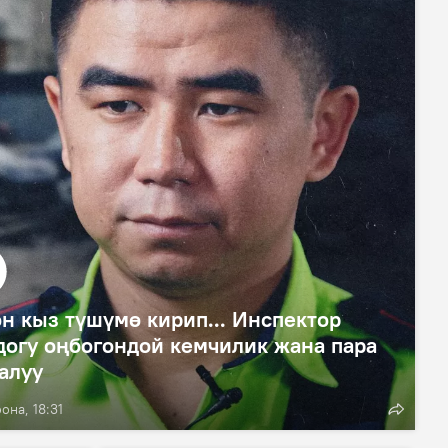
н кыз түшүмө кирип... Инспектор
огу оңбогондой кемчилик жана пара
алуу
она, 18:31