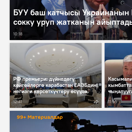
БУУ баш катчысы Украинанын 
сокку уруп жатканын айыптад
10:18
РФ премьери: дүйнөдөгү
Касымали
көйгөйлөргө карабастан ЕАЭБдин
кымбатта
негизги көрсөткүчтөрү өсүүдө
чыңалууг
12:41
11:55
99+ Материалдар