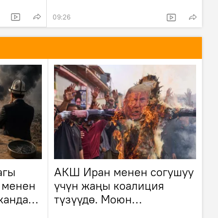
09:26
агы
АКШ Иран менен согушуу
 менен
үчүн жаңы коалиция
кандай
түзүүдө. Моюн
толгогондор көп