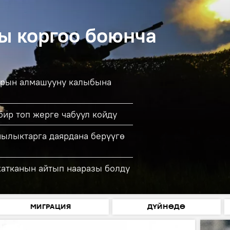
ы коргоо боюнча
арын алмашууну калыбына
бир топ жерге чабуул койду
ылыктарга даярдана берүүгө
жатканын айтып нааразы болду
МИГРАЦИЯ
ДҮЙНӨДӨ