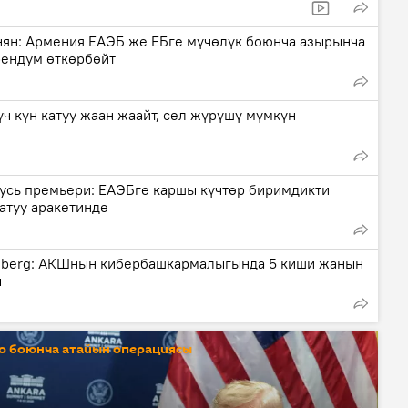
ян: Армения ЕАЭБ же ЕБге мүчөлүк боюнча азырынча
ендум өткөрбөйт
үч күн катуу жаан жаайт, сел жүрүшү мүмкүн
усь премьери: ЕАЭБге каршы күчтөр биримдикти
атуу аракетинде
berg: АКШнын кибербашкармалыгында 5 киши жанын
ы
о боюнча атайын операциясы