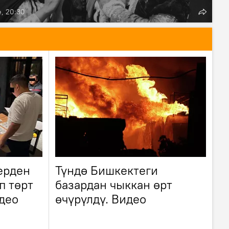
е, 20:30
ерден
Түндө Бишкектеги
п төрт
базардан чыккан өрт
део
өчүрүлдү. Видео