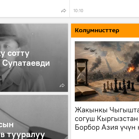
10:10
Колумнисттер
у сотту
 Супатаевди
Жакынкы Чыгышт
согуш Кыргызстан
сын
Борбор Азия үчүн 
в тууралуу
сабак болду