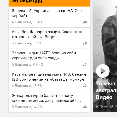
Эң окумдуу
Залужный: Украина эч качан НАТОго
кирбейт
4 Баш оона, 21:40
Акылбек Жапаров азыр кайда иштеп
жатканын айтты. Видео
5 Баш оона, 15:41
Залужныйдын НАТО боюнча кеби
украиндерди ойго салды
5 Баш оона, 09:40
Касымалиев: дизель майы 140, бензин
120 сомго чейин кымбатташы мүмкүн
76 жыл 
4 Баш оона, 16:36
австрал
Жапаров: мурда балыктын чоңу
Видео
кичинесин жесе, азыр шамдагайы
кашаңын жеңип жатат
19 Теке, 15:1
5 Баш оона, 14:28