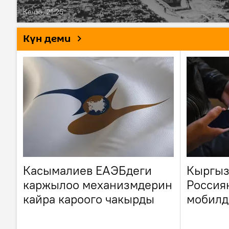
Кечээ, 21:25
Күн деми
Касымалиев ЕАЭБдеги
Кыргыз
каржылоо механизмдерин
Россия
кайра кароого чакырды
мобилд
кандай
Түшүнд