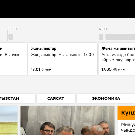
16:00
17:00
ти
Жаңылыктар
Жума жыйынтыг
и. Выпуск
Жаңылыктар. Чыгарылыш 17:00
Апта ичинде бол
айрым окуяларга
17:01
17:05
3 мин
45 мин
ГЫЗСТАН
САЯСАТ
ЭКОНОМИКА
Күн
Мишус
чыңдо