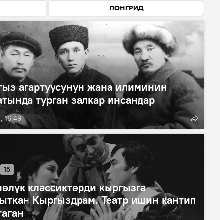
ЛОНГРИД
гыз агартуусунун жана илиминин
тында турган залкар инсандар
, 16:49
15
өлүк классиктерди кыргызга
ыткан Кыргыздрам. Театр ишин кантип
таган