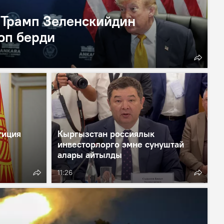
. Трамп Зеленскийдин
оп берди
тиция
Кыргызстан россиялык
инвесторлорго эмне сунуштай
алары айтылды
11:26