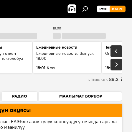
РУС
КЫРГ
18:00
ы
Ежедневные новости
Тема дня
уп өткөн
Ежедневные новости. Выпуск
On air
 токтолобуз
18:00
18:01
18:07
5 мин
30 мин
г. Бишкек
89.3
РАДИО
МААЛЫМАТ БОРБОР
дүн окуясы
тин: ЕАЭБде азык-түлүк коопсуздугун мындан ары да
о маанилүү