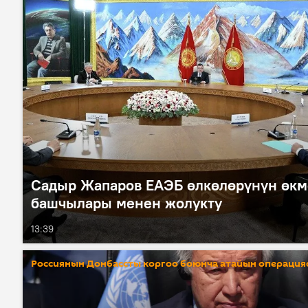
Садыр Жапаров ЕАЭБ өлкөлөрүнүн өкм
башчылары менен жолукту
13:39
Россиянын Донбассты коргоо боюнча атайын операция