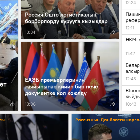
12:24
Россия Ошто логистикалык
Пашин
рефер
борборлорду курууга кызыкдар
12:11
13:34
ӨКМ: 
11:42
Белар
алсыр
12:46
ЕАЭБ премьерлеринин
өт
жыйынынан кийин бир нече
Bloom
документке кол коюлду
кыйд
13:06
10:43
сы
Россиянын Донбассты корго