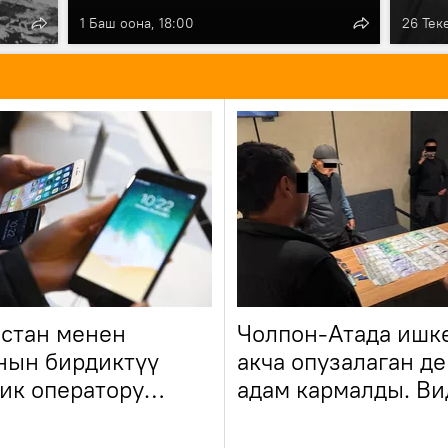
1 Баш оона, 18:00
26 Тек
стан менен
Чолпон-Атада ишк
нын бирдиктүү
акча опузалаган де
ик оператору
адам кармалды. Ви
 иштейт?
үрмө