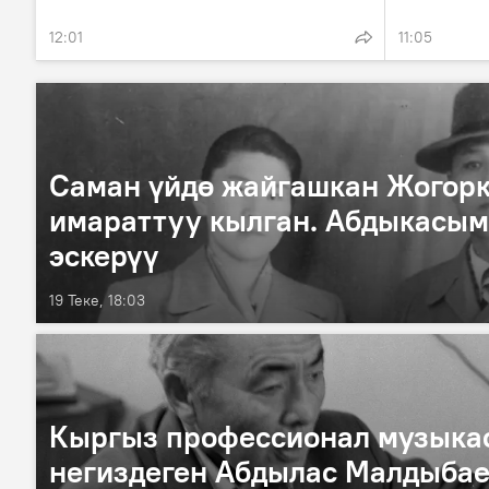
12:01
11:05
Саман үйдө жайгашкан Жогорк
имараттуу кылган. Абдыкасым
эскерүү
19 Теке, 18:03
Кыргыз профессионал музыка
негиздеген Абдылас Малдыбае