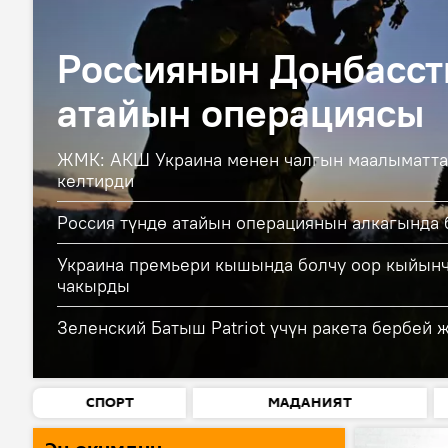
Россиянын Донбасст
атайын операциясы
ЖМК: АКШ Украина менен чалгын маалыматт
келтирди
Россия түндө атайын операциянын алкагында 
Украина премьери кышында болчу оор кыйынч
чакырды
Зеленский Батыш Patriot үчүн ракета бербей 
СПОРТ
МАДАНИЯТ