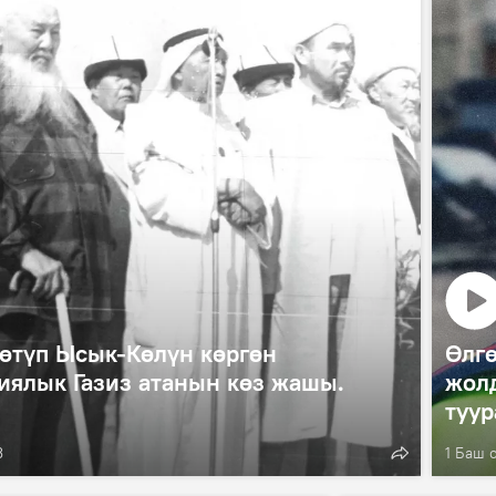
өтүп Ысык-Көлүн көргөн
Өлгө
иялык Газиз атанын көз жашы.
жолд
туур
3
1 Баш о