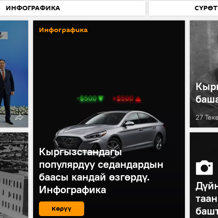
ИНФОГРАФИКА
СҮРӨТ
Инфографика
Кыр
баша
27 Теке
Кыргызстандагы
популярдуу седандардын
баасы кандай өзгөрдү.
Дүйн
Инфографика
таан
Көрүү
баш