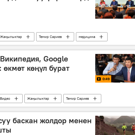
Жаңылыктар
Темир Сариев
медицина
Википедия, Google
: өкмөт көңүл бурат
0:49
Видео
Жаңылыктар
Темир Сариев
ргыз тили
 суу баскан жолдор менен
шты