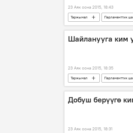
23 Аяк оона 2015, 18:43
Таржымал
Парламенттик ша
саясий партиялар
тизме
Шайланууга ким 
23 Аяк оона 2015, 18:35
Таржымал
Парламенттик ша
Жогорку Кеңешке шайлоо
с
Шайлоо-2015
регламент
Добуш берүүгө ки
23 Аяк оона 2015, 18:31