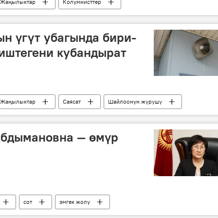
Жаңылыктар
Колумнисттер
н үгүт убагында бири-
иштегени кубандырат
Жаңылыктар
Саясат
Шайлоонун жүрүшү
ый партия
Шайлоо-2015
Абдымановна — өмүр
сот
эмгек жолу