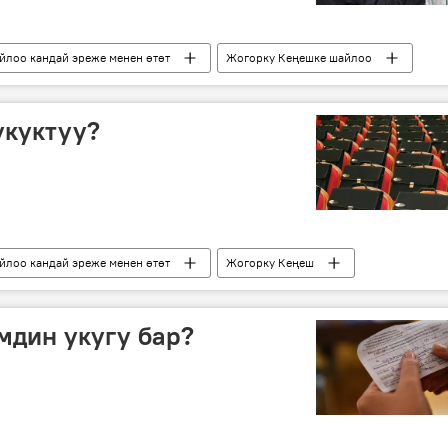
йлоо кандай эреже менен өтөт
Жогорку Кеңешке шайлоо
добуш берүү
Шайлоо-2015
регламент
укуктуу?
йлоо кандай эреже менен өтөт
Жогорку Кеңеш
аясий партиялар
талапкер
жаран
тизме
мдин укугу бар?