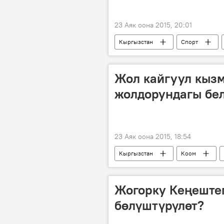
23 Аяк оона 2015, 20:01
Кыргызстан
Спорт
Жол кайгуул кыз
жолдорундагы бе
23 Аяк оона 2015, 18:54
Кыргызстан
Коом
жол белгилери
Жогорку Кеңеште
бөлүштүрүлөт?