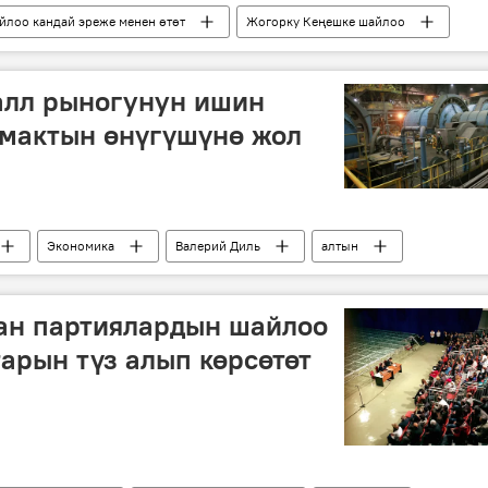
йлоо кандай эреже менен өтөт
Жогорку Кеңешке шайлоо
саясий партиялар
талапкер
добуш берүү
алл рыногунун ишин
рмактын өнүгүшүнө жол
Экономика
Валерий Диль
алтын
рынок
ан партиялардын шайлоо
арын түз алып көрсөтөт