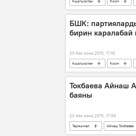
Кыргызстан
Коом
БШК: партияларды
бирин каралабай 
23 Аяк оона 2015, 17:18
Кыргызстан
Коом
БШК
шайлоо
саяс
Токбаева Айнаш 
баяны
23 Аяк оона 2015, 17:06
Таржымал
Айнаш Токбаева