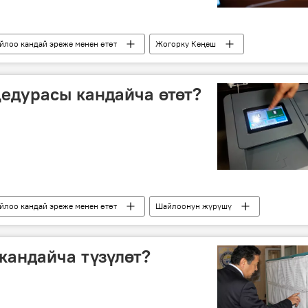
йлоо кандай эреже менен өтөт
Жогорку Кеңеш
айлоо
саясий партиялар
добуш берүү
едурасы кандайча өтөт?
йлоо кандай эреже менен өтөт
Шайлоонун жүрүшү
еңешке шайлоо
саясий партиялар
ш берүү
Шайлоо-2015
кандайча түзүлөт?