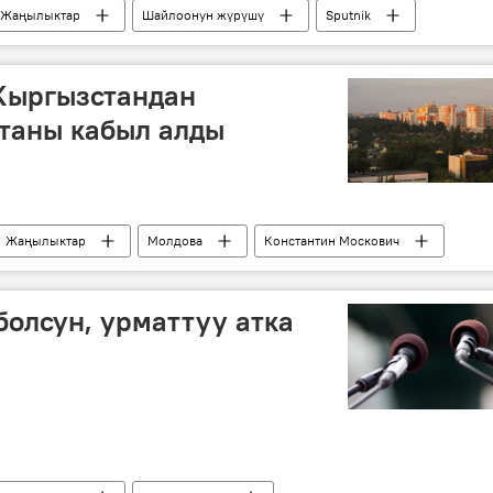
Жаңылыктар
Шайлоонун жүрүшү
Sputnik
едебат
Шайлоо-2015
 Кыргызстандан
таны кабыл алды
Жаңылыктар
Молдова
Константин Москович
акын
олсун, урматтуу атка