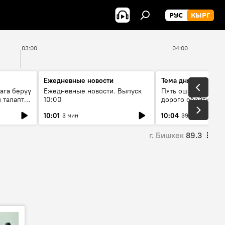
РУС
КЫРГ
03:00
04:00
Ежедневные новости
Тема дня
ага берүү
Ежедневные новости. Выпуск
Пять ошибок котор
 талаптар
10:00
дорого обойтись п
жилья
10:01
10:04
3 мин
39 мин
г. Бишкек
89.3