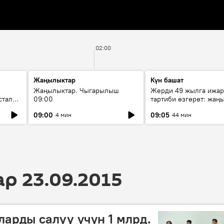
02:00
Жаңылыктар
Күн башат
F
Жаңылыктар. Чыгарылыш
Жерди 49 жылга ижар
стала
09:00
тартиби өзгөрөт: жаңы
эмнени көздөйт?
09:00
09:05
4 мин
44 мин
 23.09.2015
ларды салуу үчүн 1 млрд.