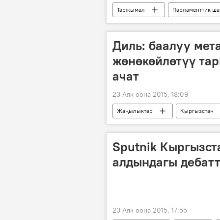
Таржымал
Парламенттик ша
биомертикалык маалыматтар
Шайлоо-2015
регламент
Диль: баалуу мет
жөнөкөйлөтүү та
ачат
23 Аяк оона 2015, 18:09
Жаңылыктар
Кыргызстан
күмүш
баалуу металл
Sputnik Кыргызст
алдындагы дебатт
23 Аяк оона 2015, 17:55