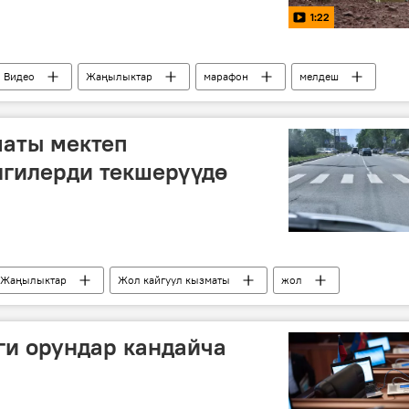
1:22
Видео
Жаңылыктар
марафон
мелдеш
маты мектеп
лгилерди текшерүүдө
Жаңылыктар
Жол кайгуул кызматы
жол
ги орундар кандайча