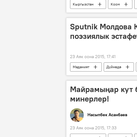
Кыргызстан
Коом
КТРК
түз эфир
тел
Sputnik Молдова
поэзиялык эстафе
23 Аяк оона 2015, 17:41
Маданият
Дүйнөдө
Sputnik Молдова
Sputnik
Майрамыңар кут б
минерлер!
Насыпбек Асанбаев
23 Аяк оона 2015, 17:33