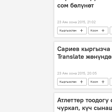
сом бөлүнөт
23 Аяк оона 2015, 21:02
Кыргызстан
Коом
оорукана
каражат
Сариев кыргызча 
Translate жөнүндө
23 Аяк оона 2015, 20:05
Кыргызстан
Коом
Google
котормо
кы
Атлеттер тоодогу
чуркап, күч сына