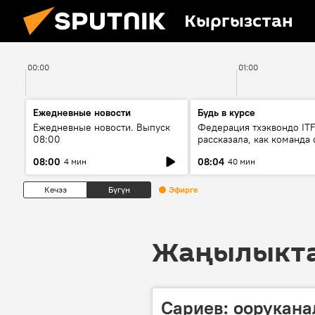
Кыргызстан
00:00
01:00
Ежедневные новости
Будь в курсе
Ежедневные новости. Выпуск
Федерация тхэквондо IT
08:00
рассказала, как команда 
жертвой мошенников
08:00
08:04
4 мин
40 мин
Кечээ
Бүгүн
Эфирге
Жаңылыктар
Сариев: оорукана