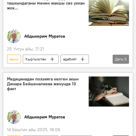
ташкындаганы менен жакшы сөз уккан
чыгармачылык
жок...
Абдыкерим Муратов
25 Үчтүн айы, 17:21
акын
Кыргызстан
адабият
Дагы
5
Маданият
эскерүү
тагдыр
ыр
Медицинадан поэзияга келген акын
Динара Бейшеналиева жөнүндө 13
Кыргыздын көркөм өнөрү, белгилүү инсандары жөнүндө фактылар
факт
Абдыкерим Муратов
14 Бештин айы 2025, 18:06