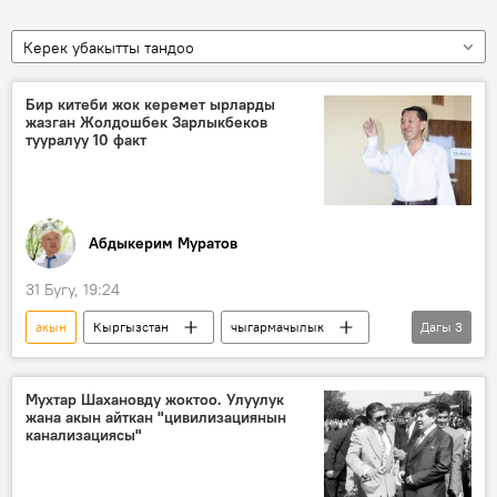
Керек убакытты тандоо
Бир китеби жок керемет ырларды
жазган Жолдошбек Зарлыкбеков
тууралуу 10 факт
Абдыкерим Муратов
31 Бугу, 19:24
акын
Кыргызстан
чыгармачылык
Дагы
3
Жолдошбек Зарлыкбеков
ыр
китеп
Мухтар Шахановду жоктоо. Улуулук
жана акын айткан "цивилизациянын
канализациясы"