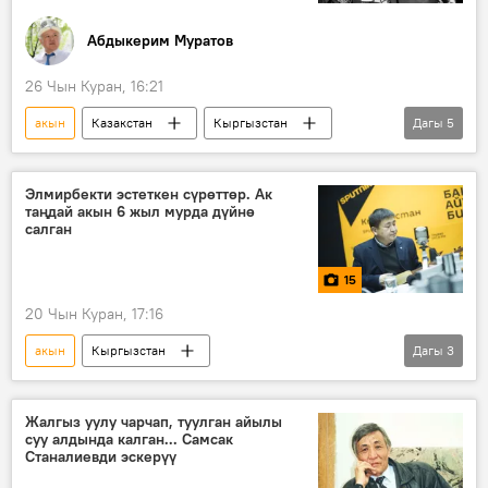
Абдыкерим Муратов
26 Чын Куран, 16:21
акын
Казакстан
Кыргызстан
Дагы
5
Мухтар Шаханов
Чыңгыз Айтматов
жазуучу
эскерүү
жоктоо
Элмирбекти эстеткен сүрөттөр. Ак
таңдай акын 6 жыл мурда дүйнө
салган
15
20 Чын Куран, 17:16
акын
Кыргызстан
Дагы
3
Элмирбек Иманалиев
талант
эскерүү
Сүрөт түрмөк
Жалгыз уулу чарчап, туулган айылы
суу алдында калган... Самсак
Станалиевди эскерүү