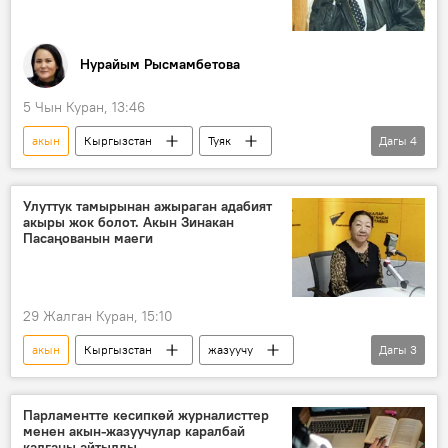
Нурайым Рысмамбетова
5 Чын Куран, 13:46
акын
Кыргызстан
Туяк
Дагы
4
Гүлзада Станалиева
адабият
проза
эскерүү
Улуттук тамырынан ажыраган адабият
акыры жок болот. Акын Зинакан
Пасаңованын маеги
29 Жалган Куран, 15:10
акын
Кыргызстан
жазуучу
Дагы
3
чыгарма
проза
поэзия
Парламентте кесипкөй журналисттер
менен акын-жазуучулар каралбай
калганы айтылды