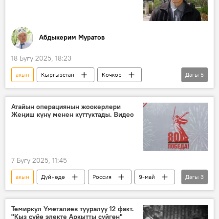
Абдыкерим Муратов
18 Бугу 2025, 18:23
акын
Кыргызстан
Кочкор
Дагы
5
Барчынбек Бугубаев
ыр
тагдыр
үй-бүлө
Атайын операциянын жоокерлери
Жеңиш күнү менен куттуктады. Видео
Кыргыздын көркөм өнөрү, белгилүү инсандары жөнүндө фактылар
7 Бугу 2025, 11:45
акын
Дүйнөдө
Россия
9-май
Дагы
3
Жеңиш күнү
Аскер
ыр
Темиркул Үмөталиев тууралуу 12 факт.
"Кыз сүйө электе Аркытты сүйгөн"