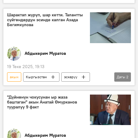
өлүм
Сонунбүбү Кадырова
Шарактап жүрүп, шар кетти. Талантты
сүйгөндөрдүн эсинде калган Азада
Бегимкулова
Абдыкерим Муратов
19 Теке 2025, 19:13
акын
Кыргызстан
эскерүү
Дагы
2
жазуучу
чыгарма
"Дүйнөнүн чокусунан ыр жаза
баштаган" акын Анатай Өмүрканов
тууралуу 9 факт
Абдыкерим Муратов