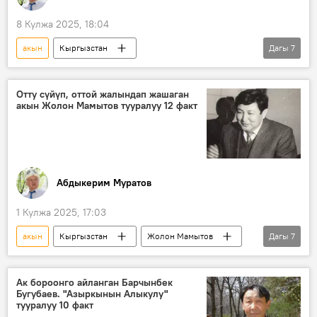
8 Кулжа 2025, 18:04
акын
Кыргызстан
Дагы
7
Кыргыздын көркөм өнөрү, белгилүү инсандары жөнүндө фактылар
Анатай Өмүрканов
адабият
Отту сүйүп, оттой жалындап жашаган
акын Жолон Мамытов тууралуу 12 факт
жазуучу
публицистика
ыр
Мургаб
Абдыкерим Муратов
1 Кулжа 2025, 17:03
акын
Кыргызстан
Жолон Мамытов
Дагы
7
ыр
жомок
студент
мал доктур
китеп
сыйлык
Ак бороонго айланган Барчынбек
Бугубаев. "Азыркынын Алыкулу"
Кыргыздын көркөм өнөрү, белгилүү инсандары жөнүндө фактылар
тууралуу 10 факт