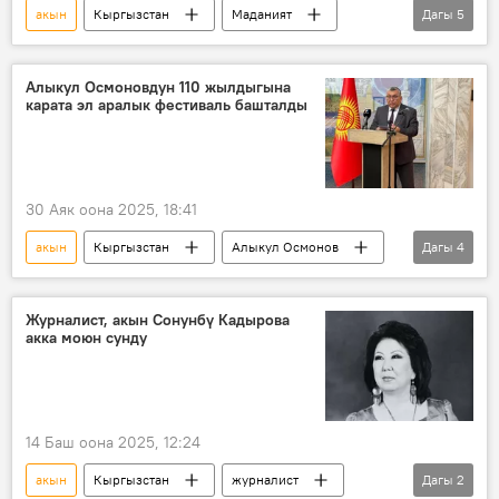
акын
Кыргызстан
Маданият
Дагы
5
адабият
чыгарма
поэзия
Динара Бейшеналиева
Алыкул Осмоновдун 110 жылдыгына
карата эл аралык фестиваль башталды
Кыргыздын көркөм өнөрү, белгилүү инсандары жөнүндө фактылар
30 Аяк оона 2025, 18:41
акын
Кыргызстан
Алыкул Осмонов
Дагы
4
Марат Иманкулов
жазуучу
эл аралык
фестиваль
Журналист, акын Сонунбү Кадырова
акка моюн сунду
14 Баш оона 2025, 12:24
акын
Кыргызстан
журналист
Дагы
2