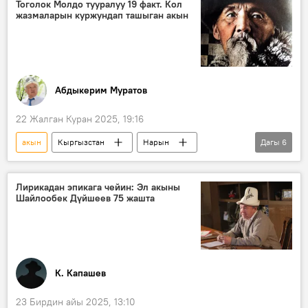
китеп
Видео
Тоголок Молдо тууралуу 19 факт. Кол
жазмаларын куржундап ташыган акын
Абдыкерим Муратов
22 Жалган Куран 2025, 19:16
акын
Кыргызстан
Нарын
Дагы
6
Тоголок Молдо
кол жазмасы
адабият
Манас эпосу
молдо
Лирикадан эпикага чейин: Эл акыны
Шайлообек Дүйшеев 75 жашта
ыр
К. Капашев
23 Бирдин айы 2025, 13:10