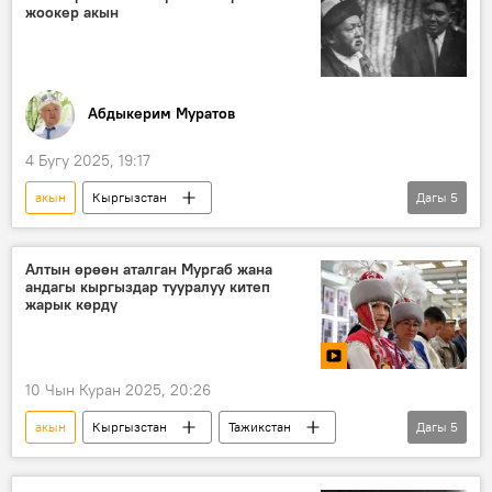
жоокер акын
Абдыкерим Муратов
4 Бугу 2025, 19:17
акын
Кыргызстан
Дагы
5
Улуу Ата Мекендик согуштагы Жеңишке 80 жыл
Улуу Ата Мекендик согуш
жазуучу
Алтын өрөөн аталган Мургаб жана
андагы кыргыздар тууралуу китеп
Темиркул Үмөталиев
жарык көрдү
Кыргыздын көркөм өнөрү, белгилүү инсандары жөнүндө фактылар
10 Чын Куран 2025, 20:26
акын
Кыргызстан
Тажикстан
Дагы
5
Памир
Мургаб
кыргыздар