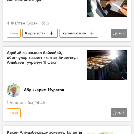
4 Жалган Куран, 15:16
акын
Кыргызстан
журналистика
Дагы
2
жазуучу
Салтанат Аманова
Адабий сынчылар байкабай,
обончулар таазим кылган Биримкул
Алыбаев тууралуу 11 факт
Абдыкерим Муратов
1 Бирдин айы, 14:45
акын
Дагы
5
Кыргыздын көркөм өнөрү, белгилүү инсандары жөнүндө фактылар
ыр
обончу
талант
Какен Алмазбековду эскерүү. Таланты