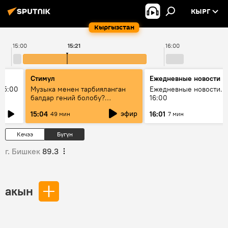
КЫРГ
Кыргызстан
15:00
15:21
16:00
Стимул
Ежедневные новости
15:00
Музыка менен тарбияланган
Ежедневные новости. 
балдар гений болобу?
16:00
Кыргыздын жашоосунда
эфир
15:04
16:01
49 мин
7 мин
музыканын орду
Кечээ
Бүгүн
г. Бишкек
89.3
акын