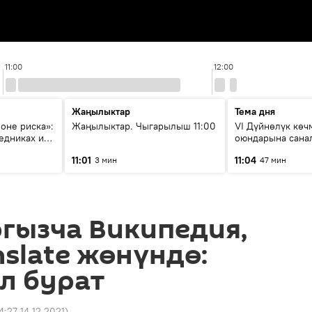
11:00
12:00
Жаңылыктар
Тема дня
зоне риска»:
Жаңылыктар. Чыгарылыш 11:00
VI Дүйнөлүк кө
едниках и
оюндарына сана
ия
калды: даярдык 
11:01
11:04
3 мин
47 мин
этапка жетти?
гызча Википедия,
nslate жөнүндө:
л бурат
4:27 14.12.2021
)