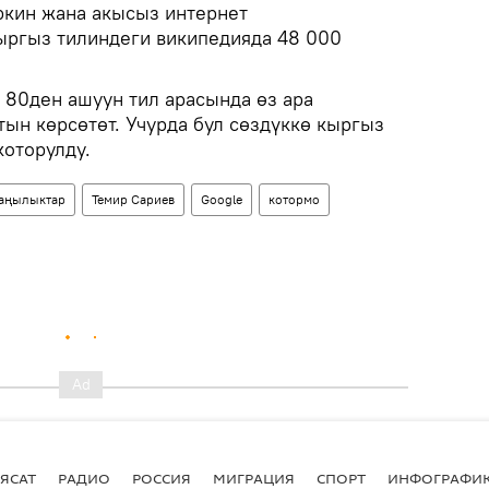
эркин жана акысыз интернет
ыргыз тилиндеги википедияда 48 000
у 80ден ашуун тил арасында өз ара
ын көрсөтөт. Учурда бул сөздүккө кыргыз
которулду.
аңылыктар
Темир Сариев
Google
котормо
ЯСАТ
РАДИО
РОССИЯ
МИГРАЦИЯ
СПОРТ
ИНФОГРАФИ