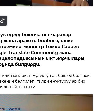
нүктүрүү боюнча иш-чаралар
 жана аракети болбосо, ишке
премьер-министр Темир Сариев
le Translate Community жана
энцклопедиясынын ыктыярчылары
рунда билдирди.
тили мамлекеттүүлүктүн эң башкы белгиси,
экенин белгилеп, тилди өнүктүрүү ар бир
 деп айтып өттү.