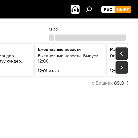
РУС
КЫРГ
13:00
Ежедневные новости
Максимальны
чмөндөр
Ежедневные новости. Выпуск
On air
луу күндөр
12:00
иштери кайсы
12:01
12:05
3 мин
2 мин
г. Бишкек
89.3