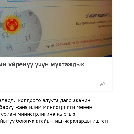
ин үйрөнүү үчүн муктаждык
елерди колдоого алууга даяр экенин
берүү жана илим министрлиги менен
туризм министрлигине кыргыз
айытуу боюнча атайын иш-чараларды иштеп