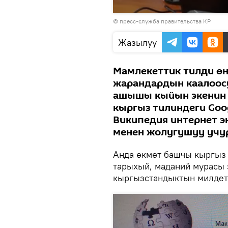
Видеону
© пресс-служба правительства КР
көрсөтүү
Жазылуу
Мамлекеттик тилди ө
жарандардын каалоосу
ашышы кыйын экенин 
кыргыз тилиндеги Goog
Википедия интернет 
менен жолугушуу учу
Анда өкмөт башчы кыргыз 
тарыхый, маданий мурасы 
кыргызстандыктын милдети