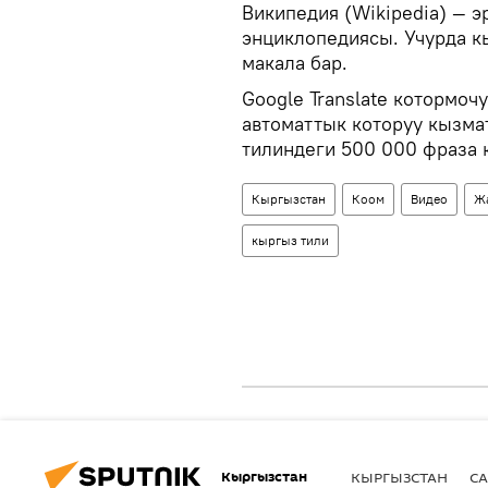
Википедия (Wikipedia) — 
энциклопедиясы. Учурда к
макала бар.
Google Translate котормоч
автоматтык которуу кызмат
тилиндеги 500 000 фраза 
Кыргызстан
Коом
Видео
Ж
кыргыз тили
Кыргызстан
КЫРГЫЗСТАН
СА