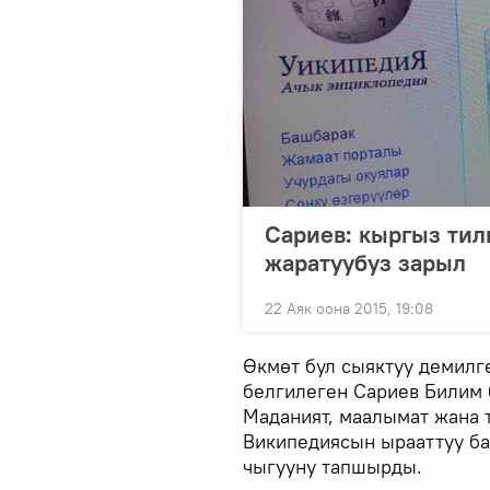
Сариев: кыргыз тил
жаратуубуз зарыл
22 Аяк оона 2015, 19:08
Өкмөт бул сыяктуу демилг
белгилеген Сариев Билим 
Маданият, маалымат жана 
Википедиясын ырааттуу б
чыгууну тапшырды.