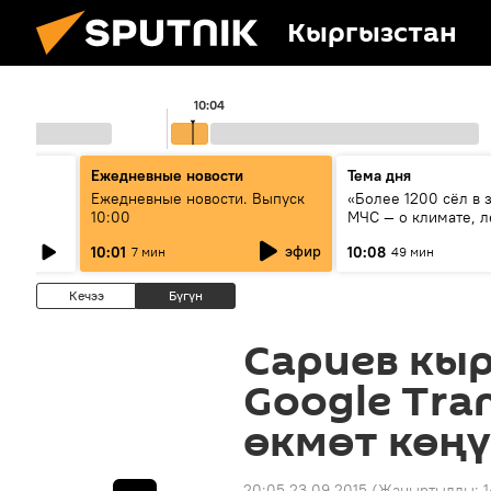
Кыргызстан
10:04
Ежедневные новости
Тема дня
өрдүн
Ежедневные новости. Выпуск
«Более 1200 сёл в 
туу
10:00
МЧС — о климате, л
системе оповещен
эфир
10:01
10:08
7 мин
49 мин
населения
Кечээ
Бүгүн
Сариев кыр
Google Tra
өкмөт көңү
20:05 23.09.2015
(Жаңыртылды:
1