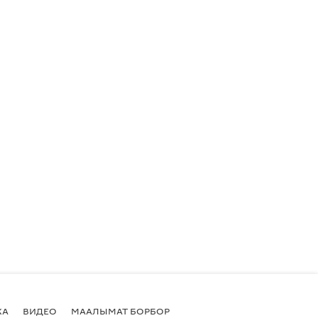
КА
ВИДЕО
МААЛЫМАТ БОРБОР