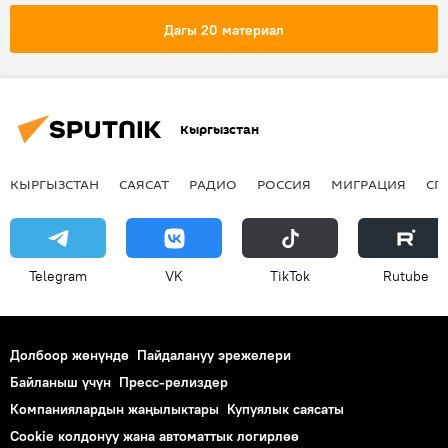
Темирбек Бекмаматов
Болот Борбиев
Дагы 20 материал
"Саясатка аралашкан 10 жыл" китеби
Кыргызстан
КЫРГЫЗСТАН
САЯСАТ
РАДИО
РОССИЯ
МИГРАЦИЯ
СП
Telegram
VK
ТikТоk
Rutube
Долбоор жөнүндө
Пайдалануу эрежелери
Байланыш үчүн
Пресс-релиздер
Компаниялардын жаңылыктары
Купуялык саясаты
Cookie колдонуу жана автоматтык логирлөө