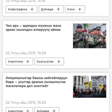
22 Үчтүн айы 2015, 15:18
Инфографика
Дүйнөдө
Коом
Жаңылыктар
АКШ
ICM Research
Чек ара — адамдын мүнөзүн жана
эркин сыноодон өткөрүүчү аймак
22 Үчтүн айы 2015, 15:08
Аналитика
Кыргызстан
Жаңылыктар
Ой-пикир
Токтогул Какчекеев
Америкалыктар башкы көйгөйлөрдүн
бири — улуттар аралык келишпестик
маселелери деп эсептейт
22 Үчтүн айы 2015, 15:03
Аналитика
Дүйнөдө