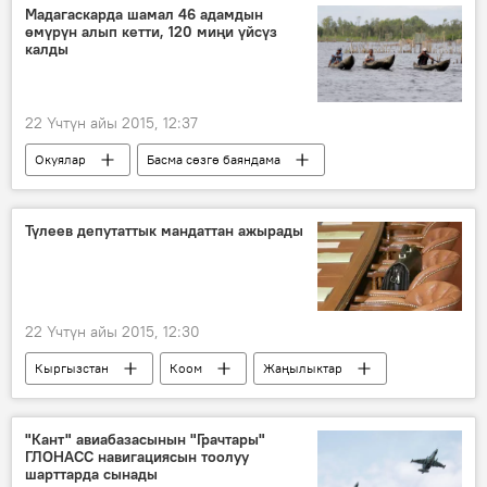
Кыргызкөмүр мамлекеттик ишканасы
Мадагаскарда шамал 46 адамдын
өмүрүн алып кетти, 120 миңи үйсүз
калды
22 Үчтүн айы 2015, 12:37
Окуялар
Басма сөзгө баяндама
Дүйнөдө
Жаңылыктар
Мадагаскар
Циклон
Түлеев депутаттык мандаттан ажырады
22 Үчтүн айы 2015, 12:30
Кыргызстан
Коом
Жаңылыктар
Саясат
Нариман Түлеев
Борбордук шайлоо комиссиясы
"Кант" авиабазасынын "Грачтары"
ГЛОНАСС навигациясын тоолуу
шарттарда сынады