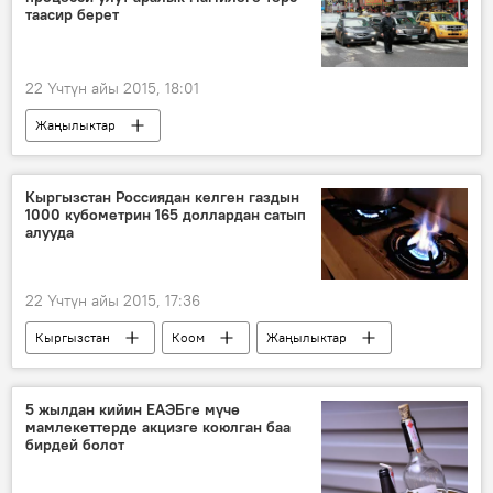
таасир берет
22 Үчтүн айы 2015, 18:01
Жаңылыктар
Кыргызстан Россиядан келген газдын
1000 кубометрин 165 доллардан сатып
алууда
22 Үчтүн айы 2015, 17:36
Кыргызстан
Коом
Жаңылыктар
Экономика
Жогорку Кеңеш
5 жылдан кийин ЕАЭБге мүчө
мамлекеттерде акцизге коюлган баа
бирдей болот