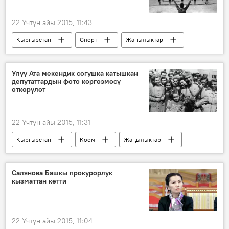
22 Үчтүн айы 2015, 11:43
Кыргызстан
Спорт
Жаңылыктар
Жоомарт Оторбаев
Улуу Ата мекендик согушка катышкан
депутаттардын фото көргөзмөсү
өткөрүлөт
22 Үчтүн айы 2015, 11:31
Кыргызстан
Коом
Жаңылыктар
Ирина Карамушкина
Александр Зеличенко
Салянова Башкы прокурорлук
кызматтан кетти
Улуу Ата Мекендик согуш
Жогорку Кеңеш
22 Үчтүн айы 2015, 11:04