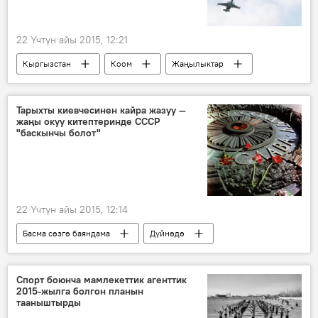
22 Үчтүн айы 2015, 12:21
Кыргызстан
Коом
Жаңылыктар
Кант
ЖККУ
ГЛОНАСС
Су-25
Тарыхты киевчесинен кайра жазуу —
жаңы окуу китептеринде СССР
"баскынчы болот"
22 Үчтүн айы 2015, 12:14
Басма сөзгө баяндама
Дүйнөдө
Коом
Жаңылыктар
Украина
СССР
Улуу Ата Мекендик согуш
Спорт боюнча мамлекеттик агенттик
2015-жылга болгон планын
Улуу Жеңишке 70 жыл
тааныштырды