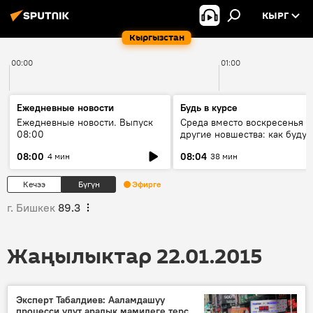
КЫРГ
Кыргызстан
00:00
01:00
Ежедневные новости
Будь в курсе
Ежедневные новости. Выпуск
Среда вместо воскресенья и
08:00
другие новшества: как будут
проходить выборы в КР?
08:00
08:04
4 мин
38 мин
Кечээ
Бүгүн
Эфирге
г. Бишкек
89.3
Жаңылыктар 22.01.2015
Эксперт Табалдиев: Ааламдашуу
процесси улут аралык мамилеге терс