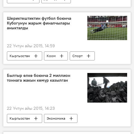
Жаңылыктар
Ой-пикир
АКШ
ICM Research
Шериктештиктин футбол боюнча
Кубогунун жарым финалчылары
аныкталды
22 Үчтүн айы 2015, 14:59
Кыргызстан
Коом
Спорт
Жаңылыктар
Шериктештик кубогу
Россия
Былтыр өлкө боюнча 2 миллион
тоннага жакын көмүр казылган
22 Үчтүн айы 2015, 14:23
Кыргызстан
Экономика
Мирлан Жакыпов