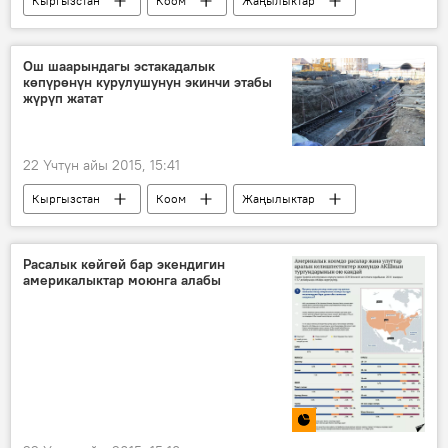
Кыргызстан
Коом
Жаңылыктар
Кара-Кече
Мирлан Жакыпов
Валерий Бобров
Алмаз Аширалиев
Ош шаарындагы эстакадалык
көпүрөнүн курулушунун экинчи этабы
жүрүп жатат
22 Үчтүн айы 2015, 15:41
Кыргызстан
Коом
Жаңылыктар
Ош
Айтмамат Кадырбаев
Ош шаарынын Навои көчөсүнө ачылган эстакадалык жаңы көпүрө
Расалык көйгөй бар экендигин
америкалыктар моюнга алабы
Ош мэриясы