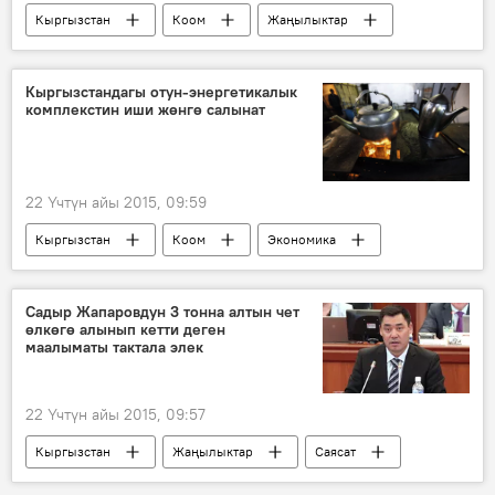
Кыргызстан
Коом
Жаңылыктар
Саясат
Аида Салянова
Башкы прокурор Аида Салянованын отставкасы
Кыргызстандагы отун-энергетикалык
комплекстин иши жөнгө салынат
22 Үчтүн айы 2015, 09:59
Кыргызстан
Коом
Экономика
Алмазбек Атамбаев
Садыр Жапаровдун 3 тонна алтын чет
өлкөгө алынып кетти деген
маалыматы тактала элек
22 Үчтүн айы 2015, 09:57
Кыргызстан
Жаңылыктар
Саясат
Кубатбек Боронов
Садыр Жапаров