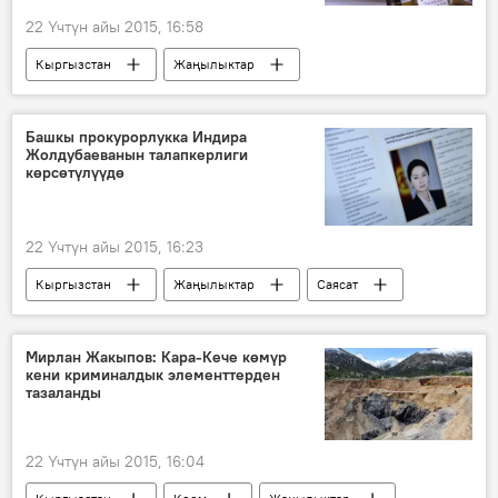
22 Үчтүн айы 2015, 16:58
Кыргызстан
Жаңылыктар
Экономика
Дастан Бекешев
Бемби Хулхачиев
Башкы прокурорлукка Индира
Жолдубаеванын талапкерлиги
Евразиялык экономикалык биримдик
көрсөтүлүүдө
22 Үчтүн айы 2015, 16:23
Кыргызстан
Жаңылыктар
Саясат
Алмазбек Атамбаев
Аида Салянова
Индира Жолдубаева
Башкы прокуратура
Мирлан Жакыпов: Кара-Кече көмүр
кени криминалдык элементтерден
КР Башкы прокурорун дайындоо
тазаланды
22 Үчтүн айы 2015, 16:04