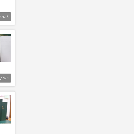
агы
5
Дагы
1