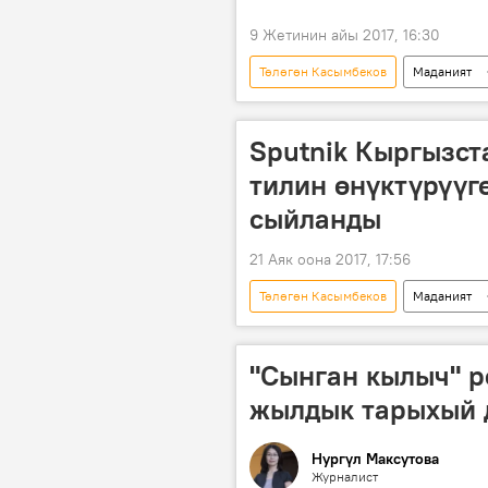
9 Жетинин айы 2017, 16:30
Төлөгөн Касымбеков
Маданият
китеп
роман
"Сын
Sputnik Кыргызст
тилин өнүктүрүүг
сыйланды
21 Аяк оона 2017, 17:56
Төлөгөн Касымбеков
Маданият
Sputnik Кыргызстан
мамлек
"Сынган кылыч" р
жылдык тарыхый д
Нургүл Максутова
Журналист