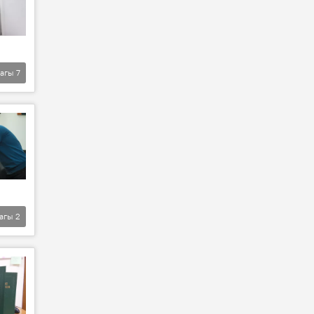
агы
7
агы
2