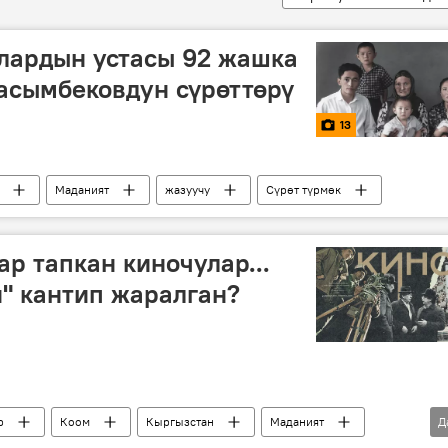
лардын устасы 92 жашка
Касымбековдун сүрөттөрү
13
Маданият
жазуучу
Сүрөт түрмөк
р тапкан киночулар...
" кантип жаралган?
р
Коом
Кыргызстан
Маданият
Д