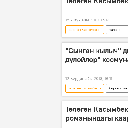
Төлөгөн Касымбек
15 Үчтүн айы 2019, 15:13
Төлөгөн Касымбеков
Маданият
Кыргыздын көркөм өнөрү, белгилүү
факты
тарых
кырг
"Сынган кылыч" д
дүлөйлөр" коому
12 Бирдин айы 2018, 16:11
Төлөгөн Касымбеков
Кыргызстан
дүлөй
аудио
"Сын
Төлөгөн Касымбек
романындагы каа