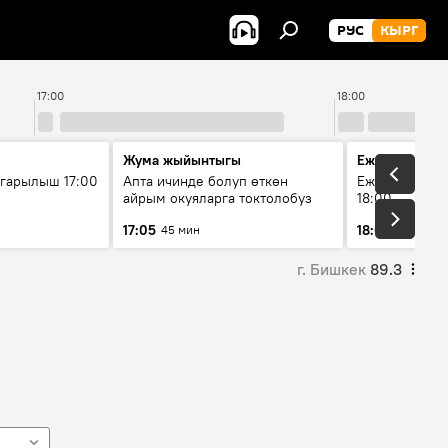
РУС
КЫРГ
17:00
18:00
Жума жыйынтыгы
Ежедневные 
гарылыш 17:00
Апта ичинде болуп өткөн
Ежедневные н
айрым окуяларга токтолобуз
18:00
17:05
18:01
45 мин
5 мин
г. Бишкек
89.3