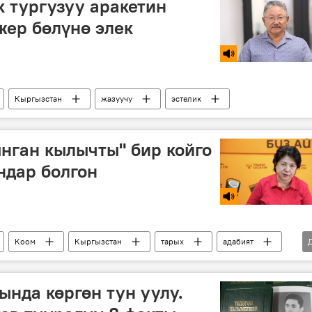
к тургузуу аракетин
жер бөлүнө элек
Кыргызстан
жазуучу
эстелик
нган кылычты" бир койго
ндар болгон
Коом
Кыргызстан
тарых
адабият
нда көргөн тун уулу.