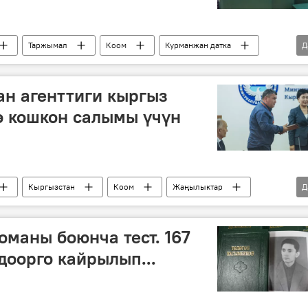
Таржымал
Коом
Курманжан датка
Д
ган кылыч" тарыхый романы
ан агенттиги кыргыз
ө кошкон салымы үчүн
Кыргызстан
Коом
Жаңылыктар
Д
еттик тил
"Сынган кылыч" тарыхый романы
оманы боюнча тест. 167
оорго кайрылып...