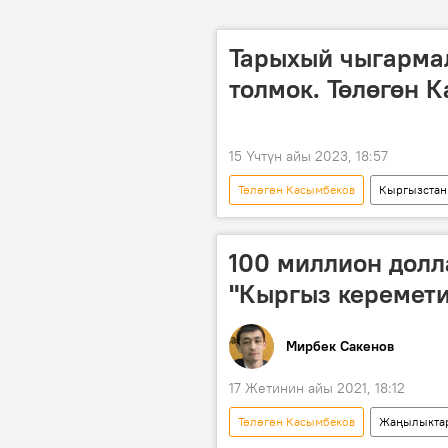
Тарыхый чыгарма
толмок. Төлөгөн 
15 Үчтүн айы 2023, 18:57
Төлөгөн Касымбеков
Кыргызстан
100 миллион долла
"Кыргыз керемети
Мирбек Сакенов
17 Жетинин айы 2021, 18:12
Төлөгөн Касымбеков
Жаңылыкта