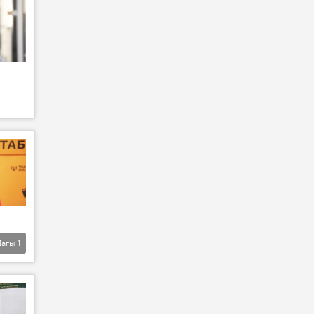
Дагы
1