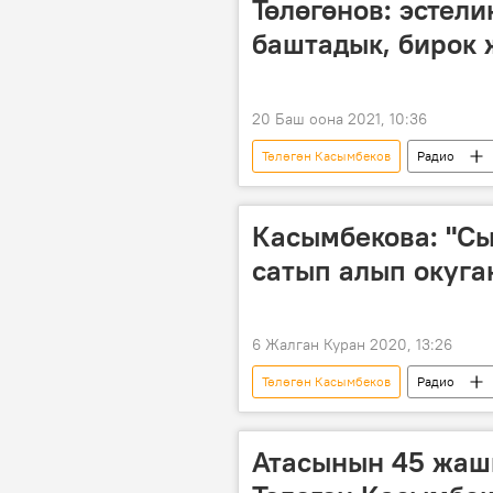
Төлөгөнов: эстели
баштадык, бирок 
20 Баш оона 2021, 10:36
Төлөгөн Касымбеков
Радио
Касымбекова: "Сы
сатып алып окуга
6 Жалган Куран 2020, 13:26
Төлөгөн Касымбеков
Радио
"Сынган кылыч" тарыхый романы
Атасынын 45 жашы