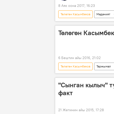
8 Аяк оона 2017, 16:23
Төлөгөн Касымбеков
Маданият
Жаңылыктар
адабият
Кыргызча тесттер
Төлөгөн Касымбек
6 Бештин айы 2016, 21:02
Төлөгөн Касымбеков
Таржымал
"Сынган кылыч" тарыхый романы
"Сынган кылыч" т
факт
21 Жетинин айы 2015, 17:28