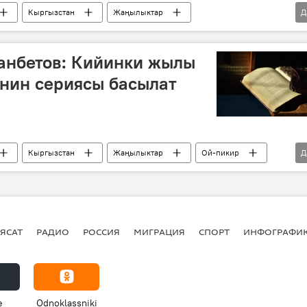
Кыргызстан
Жаңылыктар
Д
чыгарма
роман
 инсандары жөнүндө фактылар
анбетов: Кийинки жылы
нин сериясы басылат
Кыргызстан
Жаңылыктар
Ой-пикир
Д
 Айтматов
Мукан Асаналиев
Салижан Жигитов
спаев
ЯСАТ
РАДИО
РОССИЯ
МИГРАЦИЯ
СПОРТ
ИНФОГРАФИ
e
Odnoklassniki