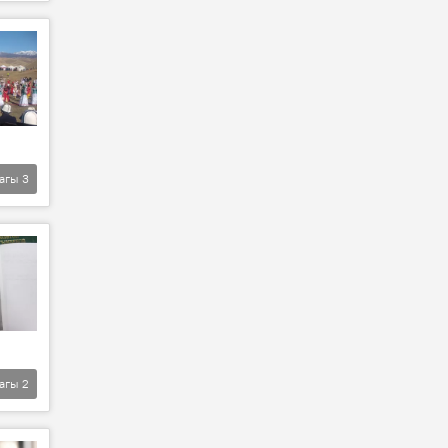
агы
3
агы
2