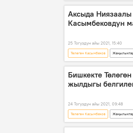
Лонгрид
Мультимедиа
фильм
мультфильм
Аксыда Ниязаалы
Талгат Нигматулин
Төлөмүш
Касымбековдун ма
25 Тогуздун айы 2021, 15:40
Төлөгөн Касымбеков
Жаңылыкта
Аксы
маараке
жаз
Бишкекте Төлөгөн
жылдыгы белгиле
24 Тогуздун айы 2021, 09:48
Төлөгөн Касымбеков
Жаңылыкта
жазуучу
эскерүү