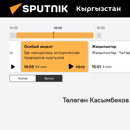
Кыргызстан
14:00
14:30
15:00
Особый акцент
Жаңылыктар
Выпуск
Где находилась историческая
Жаңылыктар. Чыга
прародина кыргызов
эфир
14:05
15:01
53 мин
3 мин
Кечээ
Бүгүн
Төлөгөн Касымбеков