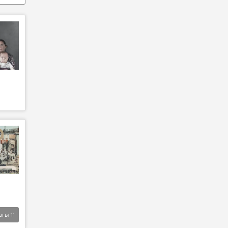
агы
11