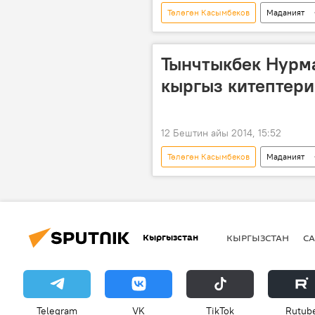
Төлөгөн Касымбеков
Маданият
"Сынган кылыч" тарыхый романы
Кыргыздын көркөм өнөрү, белгилүү
Тынчтыкбек Нурм
кыргыз китептери
12 Бештин айы 2014, 15:52
Төлөгөн Касымбеков
Маданият
Алмазбек Атамбаев
Чыңгыз
Сагын Акматбекова
Аман Са
Кыргызстан
КЫРГЫЗСТАН
СА
Telegram
VK
ТikТоk
Rutub