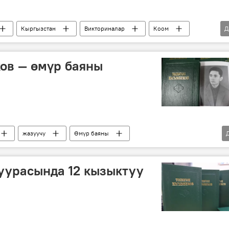
Кыргызстан
Викториналар
Коом
Д
чыгарма
"Сынган кылыч" тарыхый романы
ов — өмүр баяны
жазуучу
Өмүр баяны
уурасында 12 кызыктуу