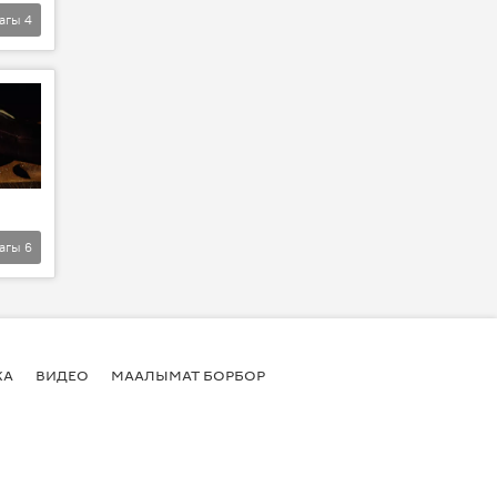
агы
4
агы
6
КА
ВИДЕО
МААЛЫМАТ БОРБОР