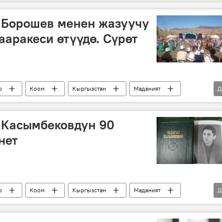
кино
Болот Шамшиев
Чыңгыз Айтматов
Кыргызфильм
Наталья Аринбасарова
 Борошев менен жазуучу
 Океев
аракеси өтүүдө. Сүрөт
р
Коом
Кыргызстан
Маданият
Д
уучу
 Касымбековдун 90
нет
р
Коом
Кыргызстан
Маданият
Д