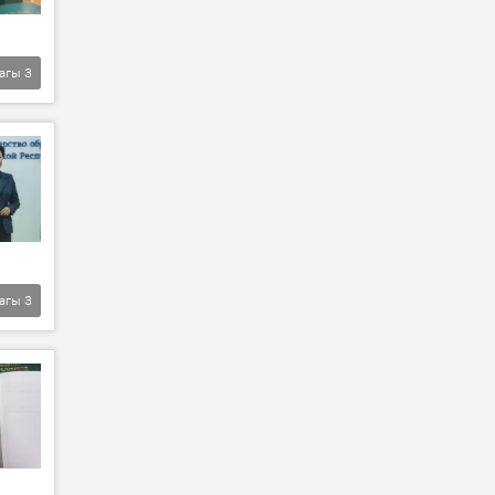
агы
3
агы
3