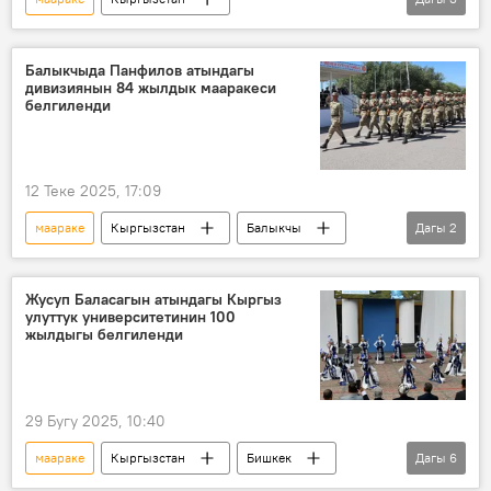
Адылбек Касымалиев
курулуш
көргөзмө
Балыкчыда Панфилов атындагы
дивизиянын 84 жылдык мааракеси
белгиленди
12 Теке 2025, 17:09
маараке
Кыргызстан
Балыкчы
Дагы
2
Иван Панфилов
дивизия
Жусуп Баласагын атындагы Кыргыз
улуттук университетинин 100
жылдыгы белгиленди
29 Бугу 2025, 10:40
маараке
Кыргызстан
Бишкек
Дагы
6
100 жылдык