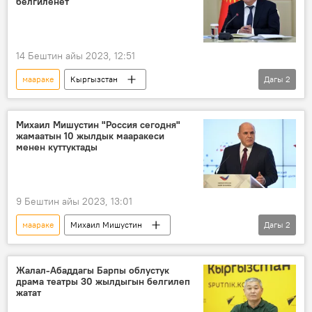
белгиленет
14 Бештин айы 2023, 12:51
маараке
Кыргызстан
Дагы
2
Акылбек Жапаров
улуу инсан
белгилөө
Михаил Мишустин "Россия сегодня"
жамаатын 10 жылдык мааракеси
менен куттуктады
9 Бештин айы 2023, 13:01
маараке
Михаил Мишустин
Дагы
2
"Россия Сегодня" ЭМА
куттуктоо
Жалал-Абаддагы Барпы облустук
драма театры 30 жылдыгын белгилеп
жатат