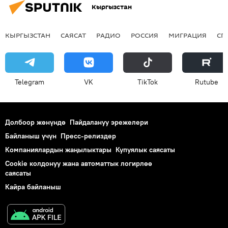
Кыргызстан
КЫРГЫЗСТАН
САЯСАТ
РАДИО
РОССИЯ
МИГРАЦИЯ
СП
Telegram
VK
ТikТоk
Rutube
Долбоор жөнүндө
Пайдалануу эрежелери
Байланыш үчүн
Пресс-релиздер
Компаниялардын жаңылыктары
Купуялык саясаты
Cookie колдонуу жана автоматтык логирлөө
саясаты
Кайра байланыш