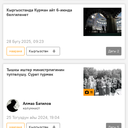
Жусуп Баласагын атындагы Кыргыз улуттук университети
Кыргызстанда Курман айт 6-июнда
белгиленет
билим берүү
Университет
ЖОЖ
Сүрөт
28 Бугу 2025, 09:23
маараке
Кыргызстан
Дагы
2
Курман айт майрамы
муфтият
Тышкы иштер министрлигинин
түптөлүшү. Сүрөт түрмөк
11
Алмаз Батилов
колумнист
25 Тогуздун айы 2024, 19:04
маараке
Кыргызстан
Дагы
5