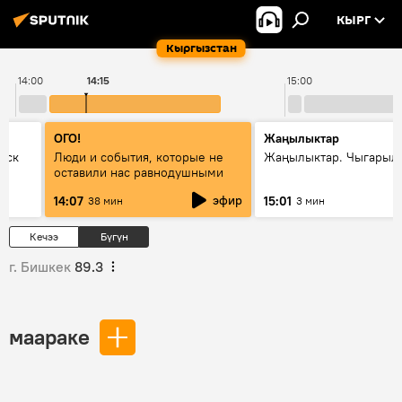
КЫРГ
Кыргызстан
14:00
14:15
15:00
ОГО!
Жаңылыктар
уск
Люди и события, которые не
Жаңылыктар. Чыгарыл
оставили нас равнодушными
эфир
14:07
15:01
38 мин
3 мин
Кечээ
Бүгүн
г. Бишкек
89.3
маараке