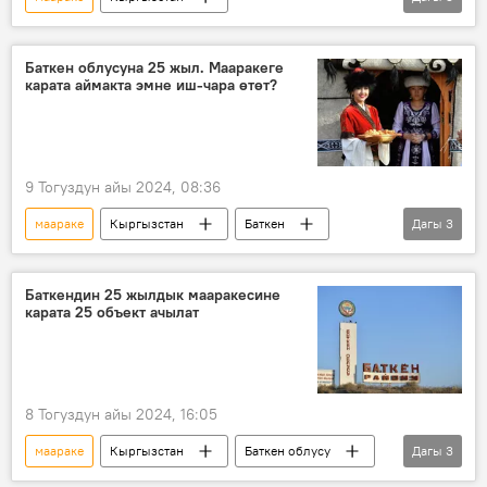
Тышкы иштер министрлиги
дипломатия
элчи
Сүрөт түрмөк
Сүрөт
Баткен облусуна 25 жыл. Мааракеге
карата аймакта эмне иш-чара өтөт?
9 Тогуздун айы 2024, 08:36
маараке
Кыргызстан
Баткен
Дагы
3
илим
Маданият
концерт
Баткендин 25 жылдык мааракесине
карата 25 объект ачылат
8 Тогуздун айы 2024, 16:05
маараке
Кыргызстан
Баткен облусу
Дагы
3
объект
Экономика
курулуш