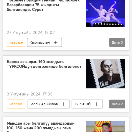
Базарбаевдин 75 жылдыгы
белгиленди. Сүрөт
27 Үчтүн айы 2024, 18:02
маараке
Кыргызстан
Дагы
3
Чолпонбек Базарбаев
иш-чара
балет
Барпы акындын 140 жылдыгы
ТҮРКСОЙдун деңгээлинде белгиленет
3 Үчтүн айы 2024, 17:03
маараке
Барпы Алыкулов
ТҮРКСОЙ
Дагы
2
акын
чыгарма
Мындан ары белгилүү адамдардын
100, 150 жана 200 жылдыгы гана