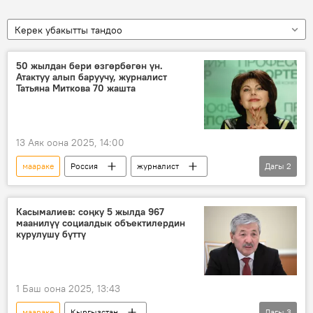
Керек убакытты тандоо
50 жылдан бери өзгөрбөгөн үн.
Атактуу алып баруучу, журналист
Татьяна Миткова 70 жашта
13 Аяк оона 2025, 14:00
маараке
Россия
журналист
Дагы
2
НТВ
телеберүү
Касымалиев: соңку 5 жылда 967
маанилүү социалдык объектилердин
курулушу бүттү
1 Баш оона 2025, 13:43
маараке
Кыргызстан
Дагы
3