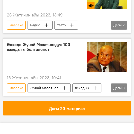
26 Жетинин айы 2023, 13:49
маараке
Радио
театр
Дагы
2
Жалал-Абад
аймак
Өлкөдө Жунай Мавляновдун 100
жылдыгы белгиленет
18 Жетинин айы 2023, 10:41
маараке
Жунай Мавлянов
жылдык
Дагы
3
эскерүү
жазуучу
Кыргызстан
Дагы 20 материал