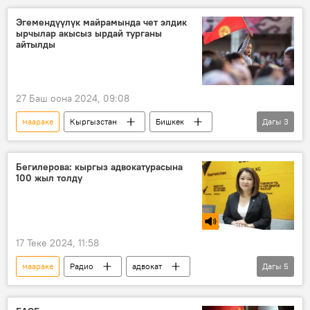
Эгемендүүлүк майрамында чет элдик
ырчылар акысыз ырдай турганы
айтылды
27 Баш оона 2024, 09:08
маараке
Кыргызстан
Бишкек
Дагы
3
Кара-Кыргыз автономиялык облусу
концерт
ырчы
Бегилерова: кыргыз адвокатурасына
100 жыл толду
17 Теке 2024, 11:58
маараке
Радио
адвокат
Дагы
5
инвентаризациялоо
реформа
лицензия
Мейил Бегилерова