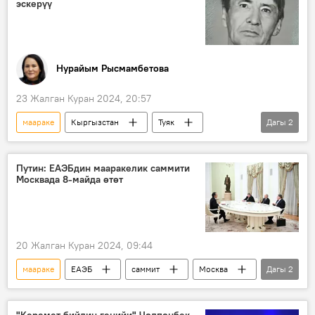
эскерүү
Нурайым Рысмамбетова
23 Жалган Куран 2024, 20:57
маараке
Кыргызстан
Туяк
Дагы
2
адабият
ыр
Путин: ЕАЭБдин мааракелик саммити
Москвада 8-майда өтөт
20 Жалган Куран 2024, 09:44
маараке
ЕАЭБ
саммит
Москва
Дагы
2
Владимир Путин
Садыр Жапаров
"Керемет бийдин генийи" Чолпонбек