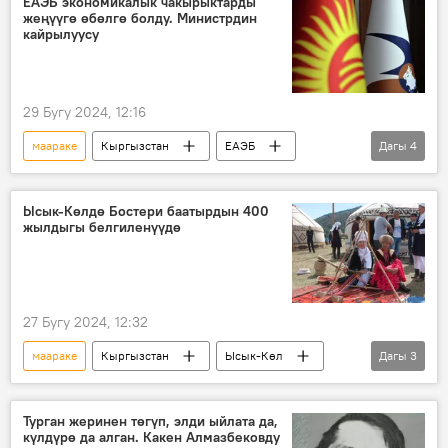
ЕАЭБ экономикалык чакырыктарды
жеңүүгө өбөлгө болду. Министрдин
Кыргызстан
кайрылуусу
29 Бугу 2024, 12:16
маараке
Кыргызстан
ЕАЭБ
Дагы
4
министр
Данияр Амангелдиев
куттуктоо
Экономика
Ысык-Көлдө Бостери баатырдын 400
жылдыгы белгиленүүдө
27 Бугу 2024, 12:32
маараке
Кыргызстан
Ысык-Көл
Дагы
3
Бостери
туризм
ишембилик
Турган жеринен төгүп, элди ыйлата да,
күлдүрө да алган. Какен Алмазбековду