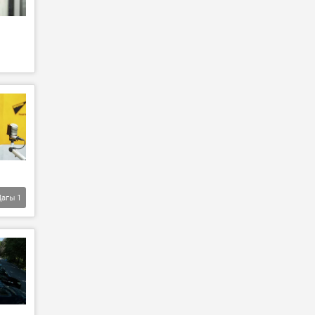
Дагы
1