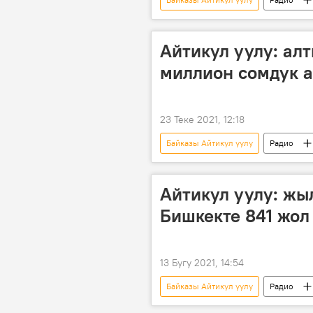
жол кырсык
Кайгуул мили
Айтикул уулу: ал
миллион сомдук 
23 Теке 2021, 12:18
Байказы Айтикул уулу
Радио
мыйзам
эреже
Айтикул уулу: жы
Бишкекте 841 жол
13 Бугу 2021, 14:54
Байказы Айтикул уулу
Радио
жол кырсык