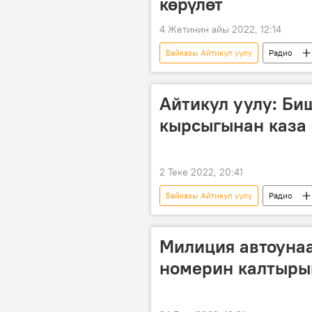
көрүлөт
4 Жетинин айы 2022, 12:14
Байказы Айтикул уулу
Радио
Айтикул уулу: Би
кырсыгынан каза 
2 Теке 2022, 20:41
Байказы Айтикул уулу
Радио
статистика
абал
Милиция автоуна
номерин калтырып