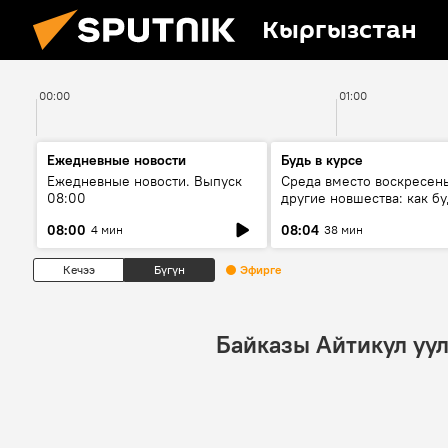
Кыргызстан
00:00
01:00
Ежедневные новости
Будь в курсе
Ежедневные новости. Выпуск
Среда вместо воскресень
08:00
другие новшества: как бу
проходить выборы в КР?
08:00
08:04
4 мин
38 мин
Кечээ
Бүгүн
Эфирге
Байказы Айтикул уу