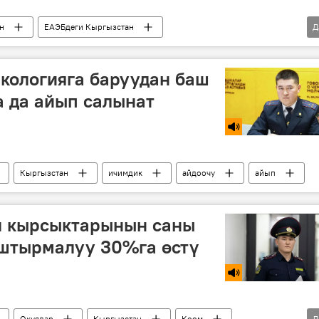
н
ЕАЭБдеги Кыргызстан
Д
жол тосуу
Кайгуул милициясы
ркологияга баруудан баш
а да айып салынат
Кыргызстан
ичимдик
айдоочу
айып
ол кырсыктарынын саны
штырмалуу 30%га өстү
Окуялар
Кыргызстан
Коом
Д