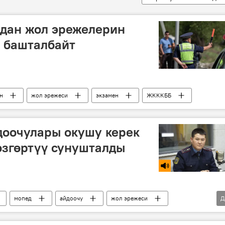
дан жол эрежелерин
а башталбайт
н
жол эрежеси
экзамен
ЖКККББ
доочулары окушу керек
өзгөртүү сунушталды
мопед
айдоочу
жол эрежеси
Д
ргызстан