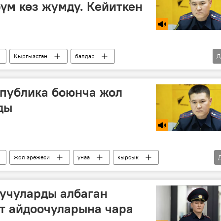
үм көз жумду. Кейиткен
Кыргызстан
балдар
Д
лдөгү жол кырсыгы
коопсуздук
статистика
спублика боюнча жол
ды
жол эрежеси
унаа
кырсык
уучуларды албаган
т айдоочуларына чара