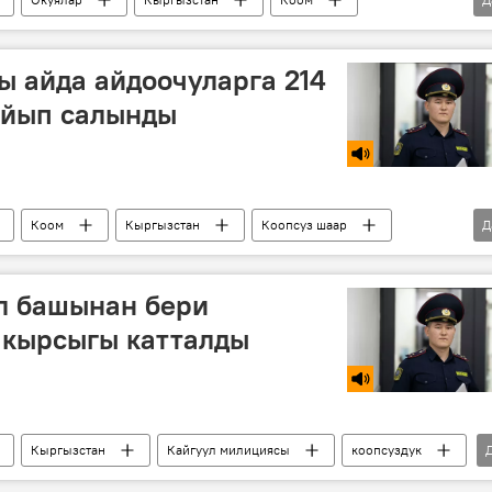
циясы
ты айда айдоочуларга 214
айып салынды
Коом
Кыргызстан
Коопсуз шаар
Д
л башынан бери
 кырсыгы катталды
Кыргызстан
Кайгуул милициясы
коопсуздук