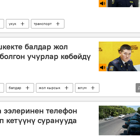
укук
транспорт
шкекте балдар жол
болгон учурлар көбөйдү
балдар
жол кырсык
өлүм
а ээлеринен телефон
 кетүүнү суранууда