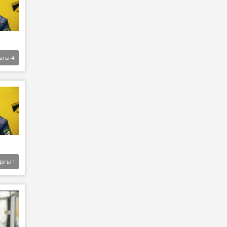
агы
4
Дагы
1