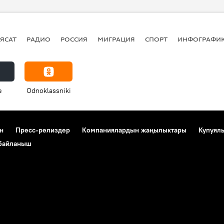
ЯСАТ
РАДИО
РОССИЯ
МИГРАЦИЯ
СПОРТ
ИНФОГРАФИ
e
Odnoklassniki
н
Пресс-релиздер
Компаниялардын жаңылыктары
Купуял
 байланыш