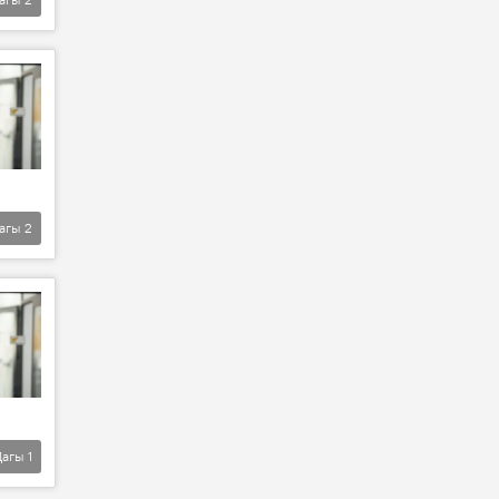
агы
2
Дагы
1