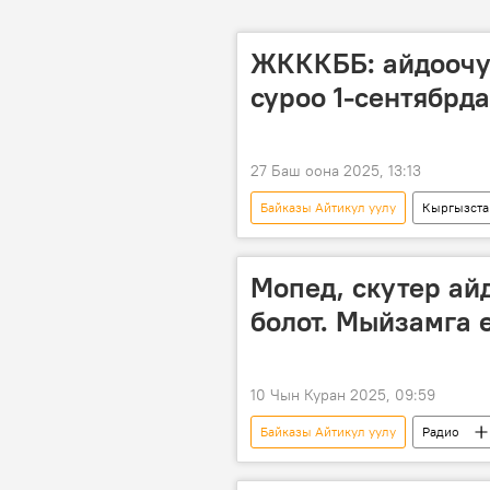
ЖКККББ: айдоочу
суроо 1-сентябрд
27 Баш оона 2025, 13:13
Байказы Айтикул уулу
Кыргызста
Мопед, скутер ай
болот. Мыйзамга 
10 Чын Куран 2025, 09:59
Байказы Айтикул уулу
Радио
кырсык
скутер
Кы