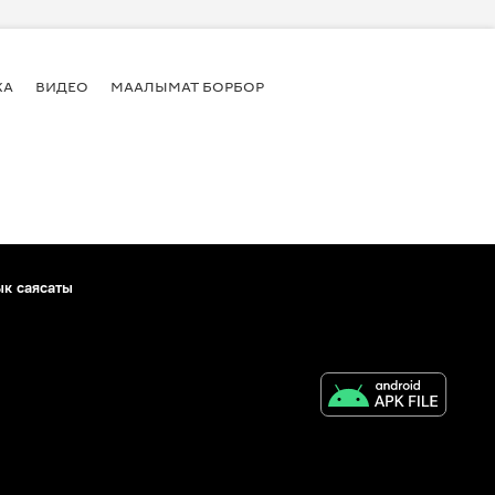
КА
ВИДЕО
МААЛЫМАТ БОРБОР
ык саясаты