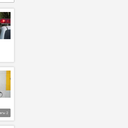
агы
2