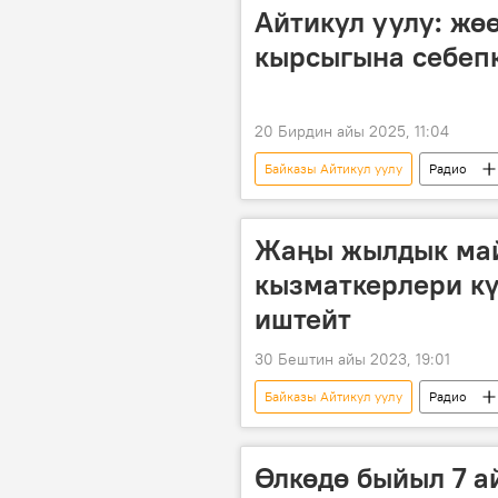
Айтикул уулу: жө
кырсыгына себепк
20 Бирдин айы 2025, 11:04
Байказы Айтикул уулу
Радио
жөө жүргөндөр
Жаңы жылдык ма
кызматкерлери кү
иштейт
30 Бештин айы 2023, 19:01
Байказы Айтикул уулу
Радио
камсыздоо
Өлкөдө быйыл 7 а