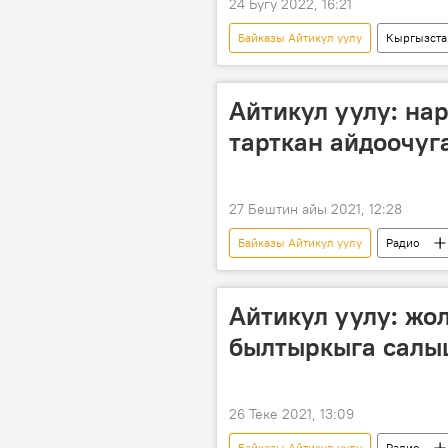
24 Бугу 2022, 16:21
Байказы Айтикул уулу
Кыргызста
Евразия экономикалык форуму
Айтикул уулу: на
тарткан айдоочуг
27 Бештин айы 2021, 12:28
Байказы Айтикул уулу
Радио
Айтикул уулу: ж
былтыркыга салы
26 Теке 2021, 13:09
Байказы Айтикул уулу
Радио