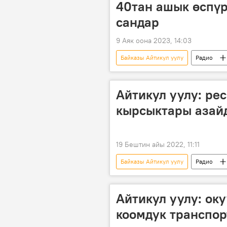
40тан ашык өспүр
сандар
9 Аяк оона 2023, 14:03
Байказы Айтикул уулу
Радио
Депутаттын уулу катышкан Ысык-Кө
өлүм
Айтикул уулу: ре
кырсыктары азай
19 Бештин айы 2022, 11:11
Байказы Айтикул уулу
Радио
айып пул
рейд
Айтикул уулу: ок
коомдук транспор