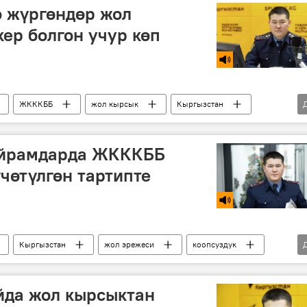
ө жүргөндөр жол
ер болгон учур көп
ЖКККББ
жол кырсык
Кыргызстан
йрамдарда ЖКККББ
чөтүлгөн тартипте
Кыргызстан
жол эрежеси
коопсуздук
йда жол кырсыктан