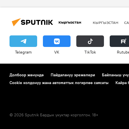
Кыргызстан
КЫРГЫЗСТАН
СА
Telegram
VK
ТikТоk
Rutub
Долбоор жөнүндө
Пайдалануу эрежелери
Байланыш үчү
Cookie колдонуу жана автоматтык логирлөө саясаты
Кайра
© 2026 Sputnik Бардык укуктар корголгон. 18+