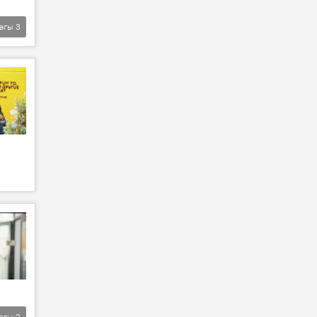
агы
3
агы
2