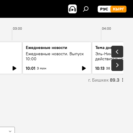
РУС
КЫРГ
03:00
04:00
Ежедневные новости
Тема дня
Ежедневные новости. Выпуск
Эль-Ниньо, жара и 
10:00
действительно вли
 өнүгүү
погоду в Кыргызст
10:01
10:13
3 мин
38 мин
г. Бишкек
89.3