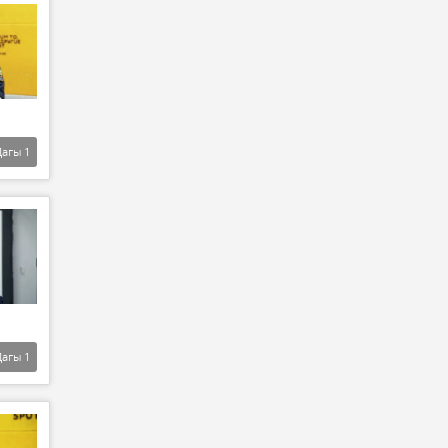
Дагы
1
Дагы
1