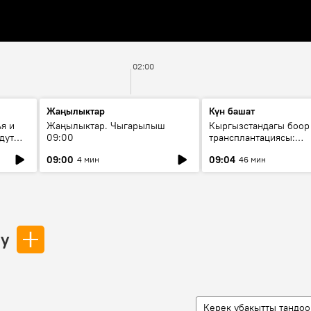
02:00
Жаңылыктар
Күн башат
я и
Жаңылыктар. Чыгарылыш
Кыргызстандагы боор
дут
09:00
трансплантациясы:
жетишкендиктер жана
09:00
09:04
4 мин
46 мин
келечеги
лу
Керек убакытты тандоо