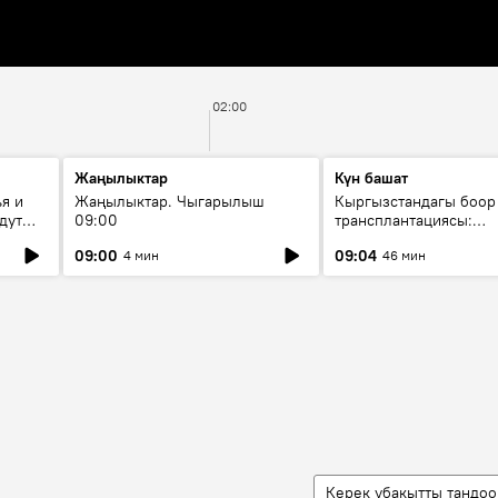
02:00
Жаңылыктар
Күн башат
я и
Жаңылыктар. Чыгарылыш
Кыргызстандагы боор
дут
09:00
трансплантациясы:
жетишкендиктер жана
09:00
09:04
4 мин
46 мин
келечеги
Керек убакытты тандоо