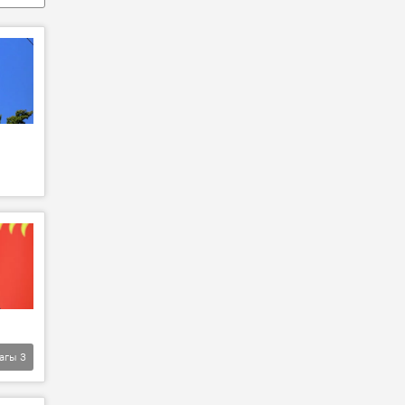
агы
3