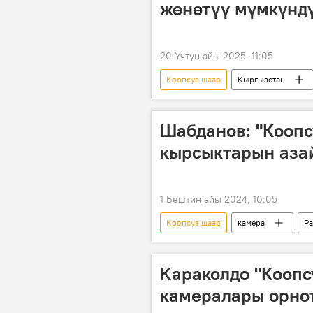
жөнөтүү мүмкүндү
20 Үчтүн айы 2025, 11:05
Коопсуз шаар
Кыргызстан
Шабданов: "Коопс
кырсыктарын аза
1 Бештин айы 2024, 10:05
Коопсуз шаар
камера
Р
Медербек Шабданов
Караколдо "Коопс
камералары орно