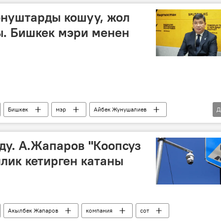
онуштарды кошуу, жол
ы. Бишкек мэри менен
Бишкек
мэр
Айбек Жунушалиев
Д
аа
ыш
базар
бекет
ду. А.Жапаров "Коопсуз
лик кетирген катаны
Акылбек Жапаров
компания
сот