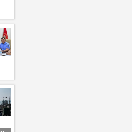
Дагы
1