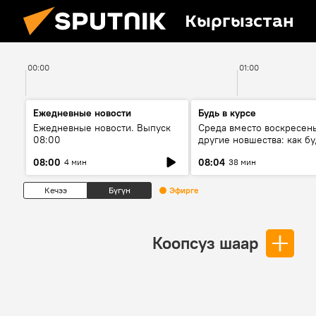
Кыргызстан
00:00
01:00
Ежедневные новости
Будь в курсе
Ежедневные новости. Выпуск
Среда вместо воскресень
08:00
другие новшества: как бу
проходить выборы в КР?
08:00
08:04
4 мин
38 мин
Кечээ
Бүгүн
Эфирге
Коопсуз шаар