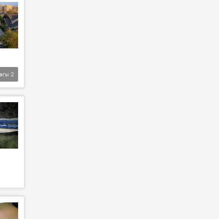
агы
2