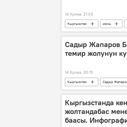
14 Кулжа, 21:03
Кыргызстан
июнь
Садыр Жапаров Б
темир жолунун к
14 Кулжа, 20:15
Кыргызстан
Садыр Жапаро
Кыргызстанда кең
жолтандабас мен
баасы. Инфограф