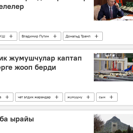
елелер
КШ
Владимир Путин
Дональд Трамп
дик жумушчулар каптап
ерге жооп берди
в
чет элдик жарандар
жумушчу
сын
аба ырайы