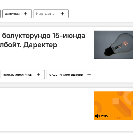
автоунаа
Кыргызстан
 бөлүктөрүндө 15-июнда
лбойт. Даректер
электр энергиясы
оңдоп-түзөө иштери
2:35