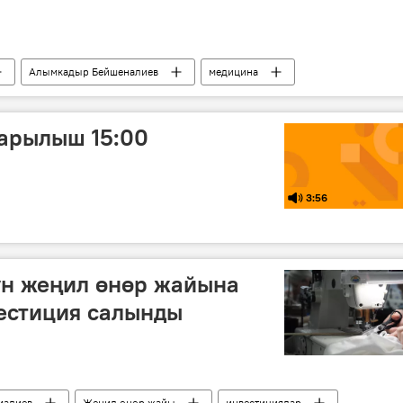
Алымкадыр Бейшеналиев
медицина
арылыш 15:00
3:56
үн жеңил өнөр жайына
вестиция салынды
малиев
Жеңил өнөр жайы
инвестициялар