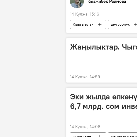
Кызжибек Раимова
14 Кулжа, 15:16
Кыргызстан
ден соолук
жасалма интеллект
Видео
Жаңылыктар. Чыг
14 Кулжа, 14:59
Эки жылда өлкөн
6,7 млрд. сом ин
14 Кулжа, 14:08
Кыргызстан
Адылбек Касы