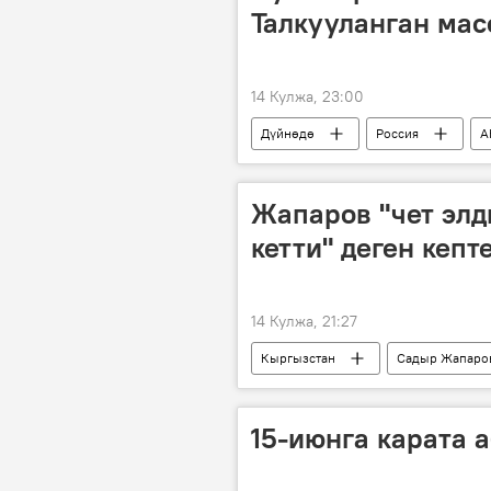
Талкууланган мас
14 Кулжа, 23:00
Дүйнөдө
Россия
А
сүйлөшүү
Жапаров "чет эл
кетти" деген кепт
14 Кулжа, 21:27
Кыргызстан
Садыр Жапаро
15-июнга карата 