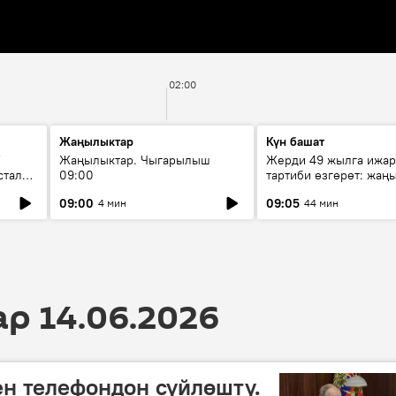
02:00
Жаңылыктар
Күн башат
F
Жаңылыктар. Чыгарылыш
Жерди 49 жылга ижар
стала
09:00
тартиби өзгөрөт: жаңы
эмнени көздөйт?
09:00
09:05
4 мин
44 мин
 14.06.2026
н телефондон сүйлөштү.