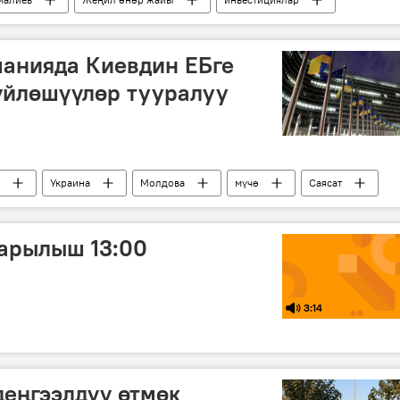
рманияда Киевдин ЕБге
үйлөшүүлөр тууралуу
Украина
Молдова
мүчө
Саясат
арылыш 13:00
3:14
еңгээлдүү өтмөк