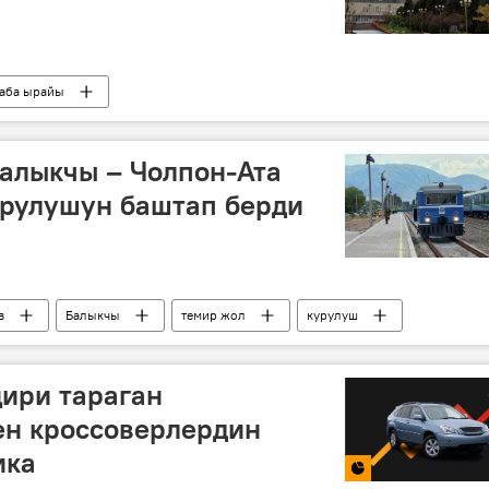
аба ырайы
алыкчы – Чолпон-Ата
урулушун баштап берди
в
Балыкчы
темир жол
курулуш
ири тараган
ен кроссоверлердин
ика