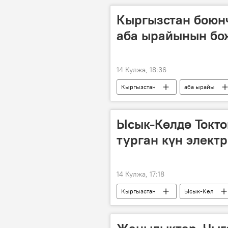
Кыргызстан боюнч
аба ырайынын бо
14 Кулжа, 18:36
Кыргызстан
аба ырайы
Ысык-Көлдө Токто
турган күн элект
14 Кулжа, 17:18
Кыргызстан
Ысык-Көл
жашыл энергетика