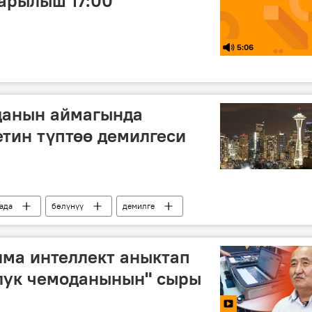
арылыш 17:00
5:06
данын аймагында
тин түптөө демилгеси
ада
бөлүнүү
демилге
ма интеллект аныктап
олук чемоданынын" сыры