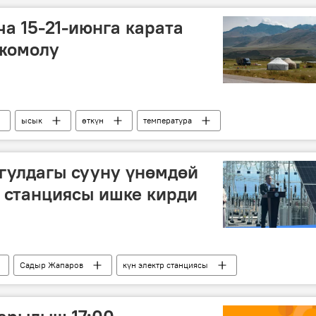
а 15-21-июнга карата
жомолу
ысык
өткүн
температура
гулдагы сууну үнөмдөй
р станциясы ишке кирди
Садыр Жапаров
күн электр станциясы