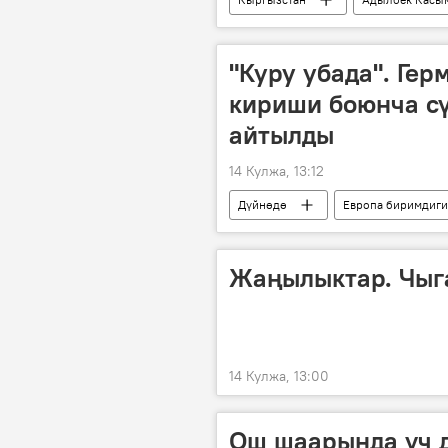
Экономика
куттуктоо
"Куру убада". Ге
кириши боюнча с
айтылды
14 Кулжа, 13:12
Дүйнөдө
Европа биримдиги
Жаңылыктар. Чыг
14 Кулжа, 13:00
Ош шаарында үч д