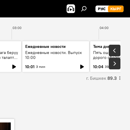
РУС
КЫРГ
03:00
04:00
Ежедневные новости
Тема дня
ага берүү
Ежедневные новости. Выпуск
Пять ошибок котор
 талаптар
10:00
дорого обойтись п
жилья
10:01
10:04
3 мин
39 мин
г. Бишкек
89.3