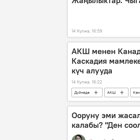
Жаңылыктар. Чыг
14 Кулжа, 16:59
АКШ менен Кана
Каскадия мамлеке
күч алууда
14 Кулжа, 16:22
Дүйнөдө
АКШ
Кан
Ооруну эми жасал
калабы? "Ден со