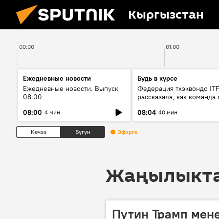
Кыргызстан
00:00
01:00
Ежедневные новости
Будь в курсе
Ежедневные новости. Выпуск
Федерация тхэквондо IT
08:00
рассказала, как команда 
жертвой мошенников
08:00
08:04
4 мин
40 мин
Кечээ
Бүгүн
Эфирге
Жаңылыктар
Путин Трамп мене