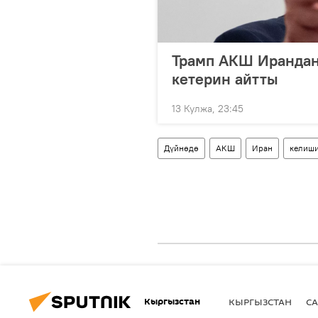
Трамп АКШ Ирандан
кетерин айтты
13 Кулжа, 23:45
Дүйнөдө
АКШ
Иран
келиш
Кыргызстан
КЫРГЫЗСТАН
СА