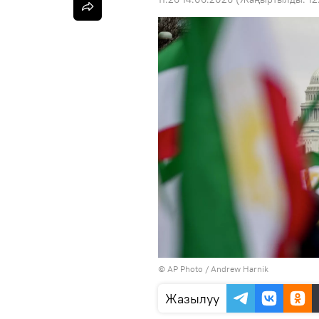
©
AP Photo
/ Andrew Harnik
Жазылуу