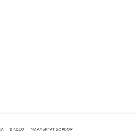
КА
ВИДЕО
МААЛЫМАТ БОРБОР