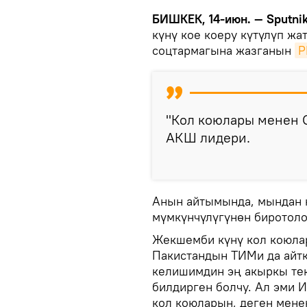
БИШКЕК, 14-июн. — Sputni
күнү кое коеру күтүлүп жат
соцтармагына жазганын
Р
"Кол коюлары менен О
АКШ лидери.
Анын айтымында, мындан к
мүмкүнчүлүгүнөн биротоло
Жекшемби күнү кол коюлар
Пакистандын ТИМи да айт
келишимдин эң акыркы тек
билдирген болчу. Ал эми
кол коюларын, деген менен