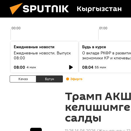
Кыргызстан
00:00
01:00
Ежедневные новости
Будь в курсе
Ежедневные новости. Выпуск
О вкладе РКФР в развити
08:00
экономики КР и ключевы
секторах до 2030 года
08:00
08:04
4 мин
55 мин
Кечээ
Бүгүн
Эфирге
Трамп АКШ
келишимге
салды
11:26 14.06.2026
(Жаңыртылды:
12