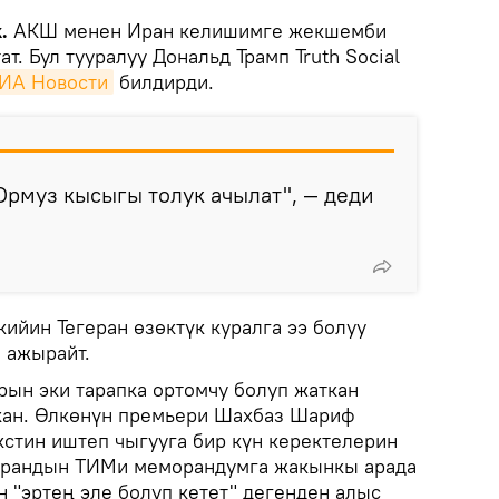
k.
АКШ менен Иран келишимге жекшемби
ат. Бул тууралуу Дональд Трамп Truth Social
ИА Новости
билдирди.
рмуз кысыгы толук ачылат", — деди
ийин Тегеран өзөктүк куралга ээ болуу
 ажырайт.
ын эки тарапка ортомчу болуп жаткан
кан. Өлкөнүн премьери Шахбаз Шариф
стин иштеп чыгууга бир күн керектелерин
 Ирандын ТИМи меморандумга жакынкы арада
 "эртең эле болуп кетет" дегенден алыс