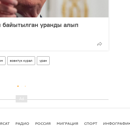
 байытылган уранды алып
им
өзөктүк курал
уран
ЯСАТ
РАДИО
РОССИЯ
МИГРАЦИЯ
СПОРТ
ИНФОГРАФИ