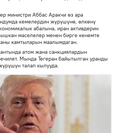
р министри Аббас Аракчи өз ара
ндумда кемелердин жүрүшүнө, өлкөнү
кономикалык абалына, иран активдерин
нышкан маселелер менен бирге кенемте
ланы камтыларын маалымдаган.
иантында атом жана санкциялардын
ечилет. Мында Тегеран байытылган уранды
жүрүшүн талап кылууда.