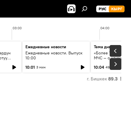
РУС
КЫРГ
03:00
04:00
Ежедневные новости
Тема дня
өрдүн
Ежедневные новости. Выпуск
«Более 1200 сёл в 
отуу
10:00
МЧС — о климате, 
системе оповещен
10:01
10:04
3 мин
49 мин
населения
г. Бишкек
89.3