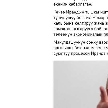
экенин кабарлаган.
Кечээ Ирандын тышкы иште
түшүнүшүү боюнча мемора
калыбына келтирүү жана э
камактан чыгарууга байла
төлөөнүн экономикалык п
Макулдашуунун соңку вар
алынышы боюнча маселе ч
суюлтуу процесси Иранда 