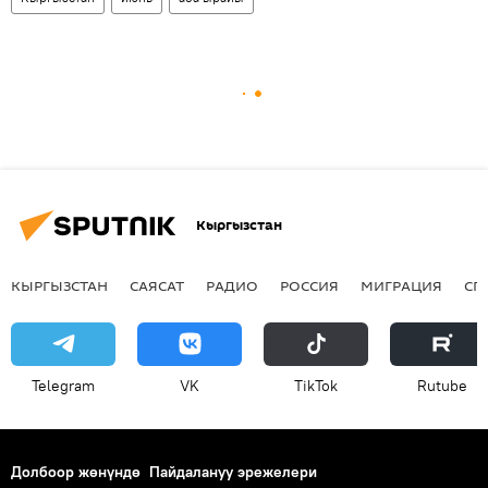
Кыргызстан
КЫРГЫЗСТАН
САЯСАТ
РАДИО
РОССИЯ
МИГРАЦИЯ
СП
Telegram
VK
ТikТоk
Rutube
Долбоор жөнүндө
Пайдалануу эрежелери