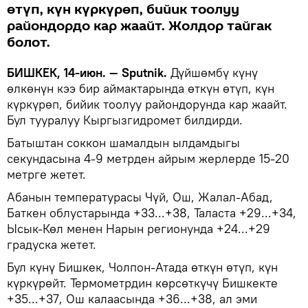
өтүп, күн күркүрөп, бийик тоолуу
райондордо кар жаайт. Жолдор тайгак
болот.
БИШКЕК, 14-июн. — Sputnik.
Дүйшөмбү күнү
өлкөнүн кээ бир аймактарында өткүн өтүп, күн
күркүрөп, бийик тоолуу райондорунда кар жаайт.
Бул тууралуу Кыргызгидромет билдирди.
Батыштан соккон шамалдын ылдамдыгы
секундасына 4-9 метрден айрым жерлерде 15-20
метрге жетет.
Абанын температурасы Чүй, Ош, Жалал-Абад,
Баткен облустарында +33...+38, Таласта +29...+34,
Ысык-Көл менен Нарын регионунда +24...+29
градуска жетет.
Бул күнү Бишкек, Чолпон-Атада өткүн өтүп, күн
күркүрөйт. Термометрдин көрсөткүчү Бишкекте
+35...+37, Ош калаасында +36...+38, ал эми