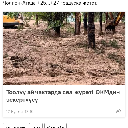
Чолпон-Атада +25...+27 градуска жетет.
Тоолуу аймактарда сел жүрөт! ӨКМдин
эскертүүсү
12 Кулжа, 12:10
Кыргызстан
июнь
аба ырайы