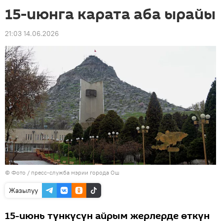
15-июнга карата аба ырайы
21:03 14.06.2026
© Фото / пресс-служба мэрии города Ош
Жазылуу
15-июнь түнкүсүн айрым жерлерде өткүн