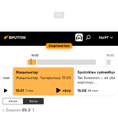
КЫРГ
Кыргызстан
15:02
16:00
Жаңылыктар
Sputnikteн сүйлөйбүз
еская
Жаңылыктар. Чыгарылыш 15:00
Так божомол — өз убаг
коргонуу:
гидрометеорологиялык
эфир
15:01
15:08
7 мин
45 мин
кантип өркүндөтүлүүдө
Кечээ
Бүгүн
г. Бишкек
89.3