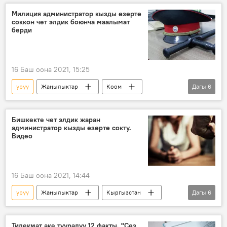
Милиция администратор кызды өзөртө
соккон чет элдик боюнча маалымат
берди
16 Баш оона 2021, 15:25
уруу
Жаңылыктар
Коом
Дагы
6
Кыргызстан
милиция
кыз
түнкү клуб
кармоо
жаза
Бишкекте чет элдик жаран
администратор кызды өзөртө сокту.
Видео
16 Баш оона 2021, 14:44
уруу
Жаңылыктар
Кыргызстан
Дагы
6
Окуялар
Ленин райондук соту
милиция
түнкү клуб
Тилекмат аке тууралуу 12 факты. "Сөз