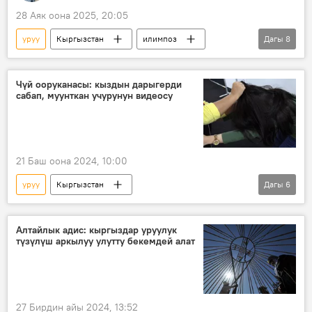
28 Аяк оона 2025, 20:05
уруу
Кыргызстан
илимпоз
Дагы
8
маек
Боз үй
көчмөн
Видео
видеомаек
АКШ
Чүй ооруканасы: кыздын дарыгерди
сабап, муунткан учурунун видеосу
Америка
Аризона штаты
21 Баш оона 2024, 10:00
уруу
Кыргызстан
Дагы
6
Чүй облустук ооруканасы
Чүй облусу
дарыгер
ичимдик
уулануу
Алтайлык адис: кыргыздар уруулук
түзүлүш аркылуу улутту бекемдей алат
милиция
27 Бирдин айы 2024, 13:52