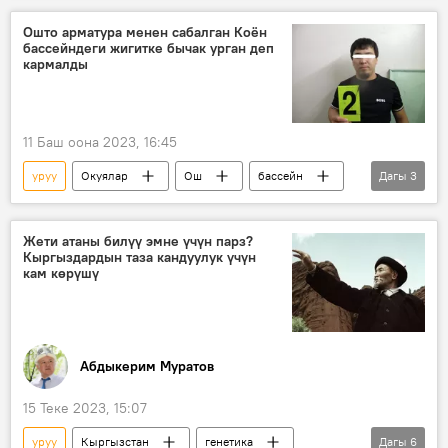
депутат
Видео
Ошто арматура менен сабалган Коён
бассейндеги жигитке бычак урган деп
Винера Раимбачаева
кармалды
11 Баш оона 2023, 16:45
уруу
Окуялар
Ош
бассейн
Дагы
3
кылмыш
кармоо
бычак
Жети атаны билүү эмне үчүн парз?
Кыргыздардын таза кандуулук үчүн
кам көрүшү
Абдыкерим Муратов
15 Теке 2023, 15:07
уруу
Кыргызстан
генетика
Дагы
6