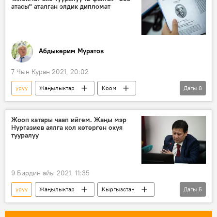
атасы" аталган элдик дипломат
администратор
арыз
Абдыкерим Муратов
7 Чын Куран 2021, 20:02
уруу
Жаңылыктар
Коом
Дагы
8
Кыргызстан
Маданият
даанышман
чечен
дипломат
Жооп катары чаап ийгем. Жаңы мэр
Нургазиев аялга кол көтөргөн окуя
талаш
Тилекмат аке
Россия
тууралуу
9 Бирдин айы 2021, 11:35
уруу
Жаңылыктар
Кыргызстан
Дагы
5
Коом
мэр
Эрмек Нургазиев