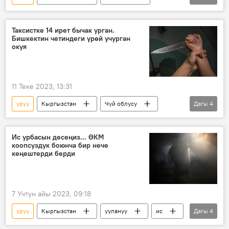
таза суу
Манас
Колумнисттер
ак сөөк
жети ата
таза кандуулук
Таксистке 14 ирет бычак урган.
Бишкектин четиндеги үрөй учурган
окуя
11 Теке 2023, 13:31
уруу
Кыргызстан
Чүй облусу
Дагы
4
Новопавловка
таксист
кол салуу
бычак
Ис урбасын десеңиз... ӨКМ
коопсуздук боюнча бир нече
кеңештерди берди
7 Үчтүн айы 2023, 09:18
уруу
Кыргызстан
уулануу
ис
Дагы
4
меш
жоготуу
алгачкы жардам