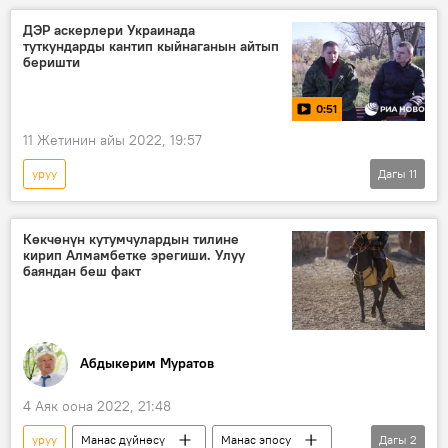
кеңеш
ДЭР аскерлери Украинада
туткундарды кантип кыйнаганын айтып
беришти
0:51
11 Жетинин айы 2022, 19:57
уруу
Дагы
11
Россиянын Донбассты коргоо боюнча атайын операциясы
Дүйнөдө
Россия
ДЭР
Көкчөнүн кутумчулардын тилине
кирип Алмамбетке эрегиши. Улуу
ЛЭР
Украина
Аскер
баяндан беш факт
туткун
кыйноо
ток
коркутуу
Абдыкерим Муратов
4 Аяк оона 2022, 21:48
уруу
Манас дүйнөсү
Манас эпосу
Дагы
2