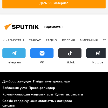
кызмат
аял
Дагы 20 материал
Кыргызстан
КЫРГЫЗСТАН
САЯСАТ
РАДИО
РОССИЯ
МИГРАЦИЯ
СП
Telegram
VK
ТikТоk
Rutube
Долбоор жөнүндө
Пайдалануу эрежелери
Байланыш үчүн
Пресс-релиздер
Компаниялардын жаңылыктары
Купуялык саясаты
Cookie колдонуу жана автоматтык логирлөө
саясаты