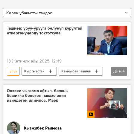
Керек убакытты тандоо
Ташиев: уруу-урууга бөлүнүп курултай
өткөргөнүңөрдү токтоткула!
13 Жетинин айы 2025, 12:49
уруу
Кыргызстан
Камчыбек Ташиев
Дагы
4
УКМК
мамлекет
бөлүнүү
тууганчылык
Оозеки чыгарма айтып, баланы
бешикке бөлөгөн навахо элин
изилдеген илимпоз. Маек
Кызжибек Раимова