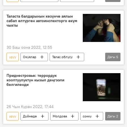
тулпар
Кыргыздын көркөм өнөрү, белгилүү инсандары жөнүндө фактылар
Таласта балдарынын көзүнчө аялын
сабап өлтүргөн автоинспекторго өкүм
чыкты
30 Баш оона 2022, 12:55
уруу
Окуялар
Талас облусу
Дагы
5
аял
инспектор
сабоо
сот
өкүм
өлүм
Приднестровье: террордук
кооптуулуктун кызыл деңгээли
белгиленди
26 Чын Куран 2022, 17:44
уруу
Дүйнөдө
Молдова
сокку
Дагы
2
террорчулук
Приднестровье