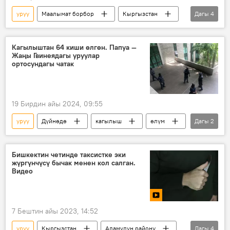
уруу
Маалымат борбор
Кыргызстан
Дагы
4
Алтай крайы
улут
кыргыздар
Бронтой Бедюров
Кагылыштан 64 киши өлгөн. Папуа —
Жаңы Гвинеядагы уруулар
ортосундагы чатак
19 Бирдин айы 2024, 09:55
уруу
Дүйнөдө
кагылыш
өлүм
Дагы
2
атуу
Папуа — Жаңы Гвинея
Бишкектин четинде таксистке эки
жүргүнчүсү бычак менен кол салган.
Видео
7 Бештин айы 2023, 14:52
уруу
Кыргызстан
Аламүдүн району
Дагы
4