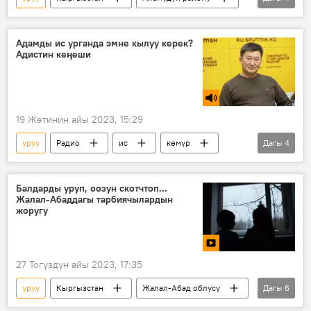
такси
жүргүнчү
кылмыш
бычак
Адамды ис урганда эмне кылуу керек?
Адистин кеӊеши
19 Жетинин айы 2023, 15:29
уруу
Радио
ис
көмүр
Дагы
4
уулануу
биринчи жардам
Кыргызстан
Рысбек Букарадинов
Балдарды уруп, оозун скотчтоп...
Жалал-Абаддагы тарбиячылардын
жоругу
27 Тогуздун айы 2023, 17:35
уруу
Кыргызстан
Жалал-Абад облусу
Дагы
6
бала бакча
тарбиячы
бала