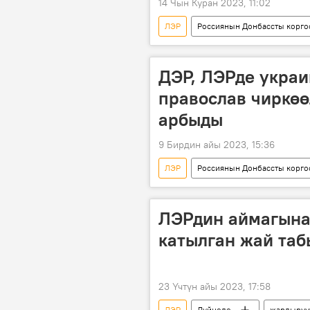
14 Чын Куран 2023, 11:02
ЛЭР
Россиянын Донбассты корго
Артемовск
окоп
А
ДЭР, ЛЭРде украи
православ чиркөө
арбыды
9 Бирдин айы 2023, 15:36
ЛЭР
Россиянын Донбассты корго
храм
дин
Видео
ЛЭРдин аймагына
катылган жай таб
23 Үчтүн айы 2023, 17:58
ЛЭР
Дүйнөдө
жардырууч