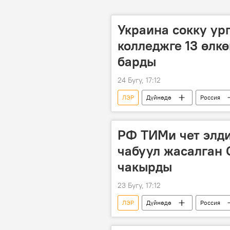
Украина сокку ур
колледжге 13 өлк
барды
24 Бугу, 17:12
ЛЭР
Дүйнөдө
Россия
колледж
РФ ТИМи чет элд
чабуул жасалган
чакырды
23 Бугу, 17:12
ЛЭР
Дүйнөдө
Россия
Мария Захарова