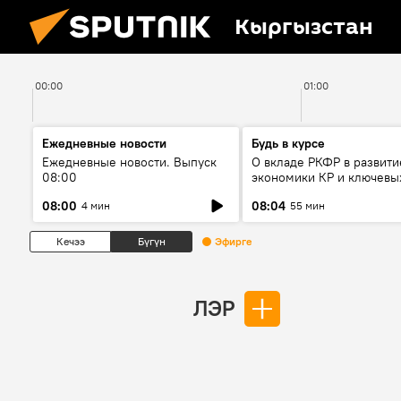
Кыргызстан
00:00
01:00
Ежедневные новости
Будь в курсе
Ежедневные новости. Выпуск
О вкладе РКФР в развити
08:00
экономики КР и ключевы
секторах до 2030 года
08:00
08:04
4 мин
55 мин
Кечээ
Бүгүн
Эфирге
ЛЭР