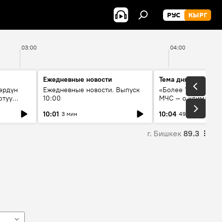
РУС
КЫРГ
03:00
04:00
Ежедневные новости
Тема дня
өрдүн
Ежедневные новости. Выпуск
«Более 1200 сёл в 
отуу
10:00
МЧС — о климате, 
системе оповещен
10:01
10:04
3 мин
49 мин
населения
г. Бишкек
89.3