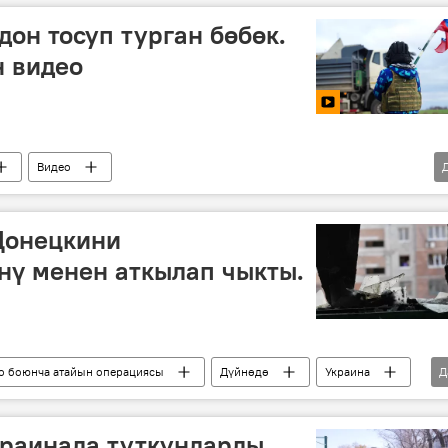
он тосуп турган бөбөк.
н видео
Видео
а атайын операциясы
Донецкини
нү менен аткылап чыкты.
о боюнча атайын операциясы
Дүйнөдө
Украина
Д
Град" залптык октук реактивдүү тутуму
краинада туткундарды