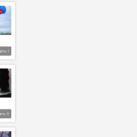
Дагы
1
агы
3