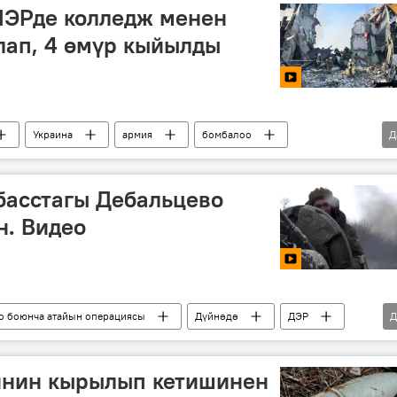
ЛЭРде колледж менен
лап, 4 өмүр кыйылды
Украина
армия
бомбалоо
Д
жатакана
басстагы Дебальцево
н. Видео
о боюнча атайын операциясы
Дүйнөдө
ДЭР
Д
шаар
бошотуу
курчоо
туткун
нин кырылып кетишинен