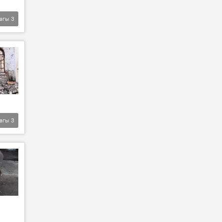
агы
3
агы
3