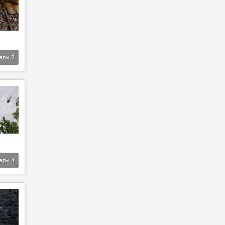
агы
2
агы
4