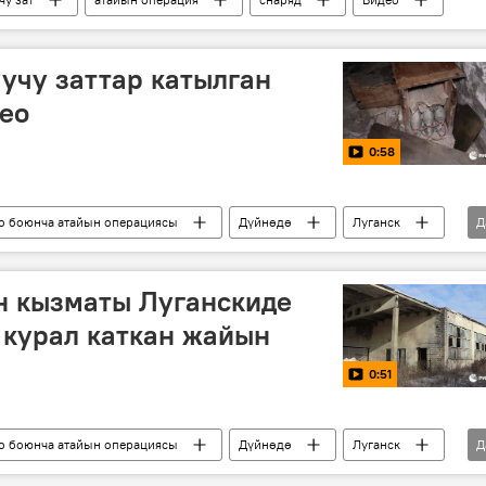
учу заттар катылган
ео
0:58
о боюнча атайын операциясы
Дүйнөдө
Луганск
Д
Видео
н кызматы Луганскиде
 курал каткан жайын
0:51
о боюнча атайын операциясы
Дүйнөдө
Луганск
Д
ардыруу
Видео
Россия