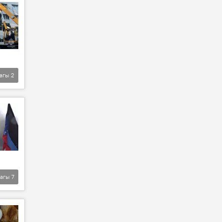
агы
2
агы
7