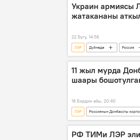
Украин армиясы 
жатакананы аткы
22 Бугу, 14:56
ЛЭР
Дүйнөдө
Россия
өспүрүм
окуу жай
11 жыл мурда Дон
шаары бошотулга
18 Бирдин айы, 20:40
ЛЭР
Россиянын Донбассты корго
Украина
атайын операция
Видео
РФ ТИМи ЛЭР эли