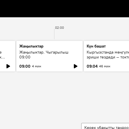
02:00
Жаңылыктар
Күн башат
е
Жаңылыктар. Чыгарылыш
Кыргызстанда мөңгүл
х
09:00
эриши тездеди — токт
мүмкүн эмеспи?
09:00
09:04
4 мин
46 мин
Керек убакытты тандоо