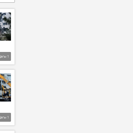
Дагы
1
Дагы
1