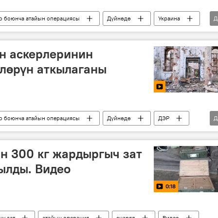
о боюнча атайын операциясы
Дүйнөдө
Украина
Д
скер
н аскерлеринин
лөрүн аткылаганы
о боюнча атайын операциясы
Дүйнөдө
ДЭР
Д
н 300 кг жардыргыч зат
ылды. Видео
0:18
у зат
атайын операция
снаряд
Видео