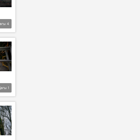
агы
4
Дагы
1