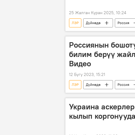
25 Жалган Куран 2025, 10:24
ЛЭР
Дүйнөдө
Россия
журналисттер
өлүм
Россиянын Донбассты коргоо боюнч
Россиянын бошот
билим берүү жай
Видео
12 Бугу 2023, 15:21
ЛЭР
Дүйнөдө
Россия
Россиянын Донбассты коргоо боюнч
Украина аскерлер
кылып коргонууда