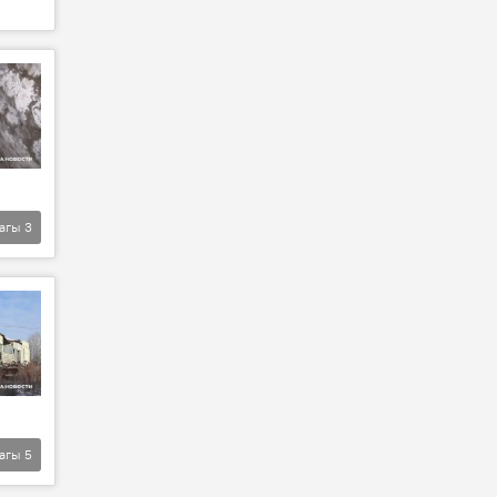
агы
3
агы
5