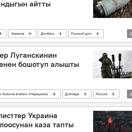
андыгын айтты
Украина
Донбасс
Русский дом
Д
ын Донбассты коргоо боюнча атайын операциясы
лер Луганскинин
менен бошотуп алышты
о боюнча атайын операциясы
Дүйнөдө
Россия
Д
рмия
бошотуу
листтер Украина
лоосунан каза тапты