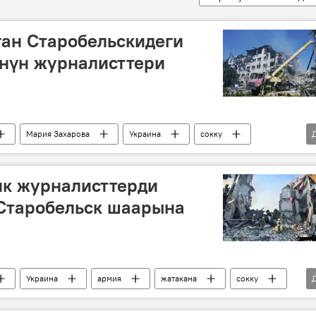
ган Старобельскидеги
өнүн журналисттери
Мария Захарова
Украина
сокку
ик журналисттерди
 Старобельск шаарына
Украина
армия
жатакана
сокку