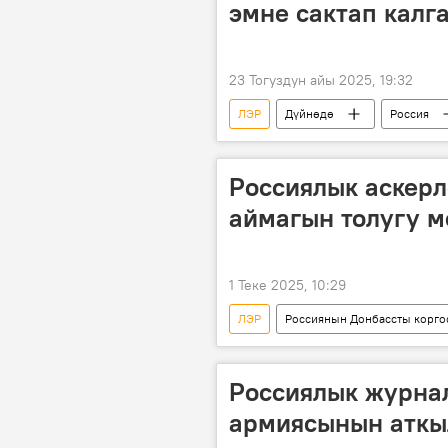
эмне сактап калг
23 Тогуздун айы 2025, 19:32
ЛЭР
Дүйнөдө
Россия
Родион Мирошник
Россиян
Россиялык аскер
аймагын толугу 
1 Теке 2025, 10:29
ЛЭР
Россиянын Донбассты корго
Украина
Луганск
а
Россиялык журна
армиясынын аткы