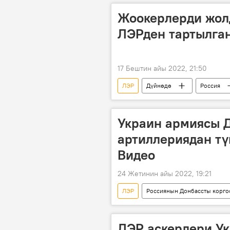
Жоокерлерди жолд
ЛЭРден тартылга
17 Бештин айы 2022, 21:50
ЛЭР
Дүйнөдө
Россия
Россиянын Донбассты коргоо боюнч
Украин армиясы 
артиллериядан тү
Видео
24 Жетинин айы 2022, 19:21
ЛЭР
Россиянын Донбассты корго
аткылоо
Донецк
"
ДЭР аскерлери У