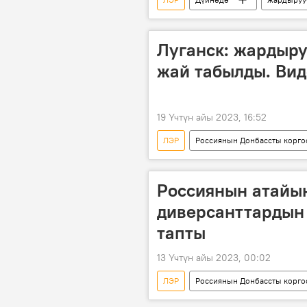
Луганск: жардыру
жай табылды. Вид
19 Үчтүн айы 2023, 16:52
ЛЭР
Россиянын Донбассты корго
жарылуучу зат
мина
Россиянын атайы
диверсанттардын
тапты
13 Үчтүн айы 2023, 00:02
ЛЭР
Россиянын Донбассты корго
диверсант
курал
ж