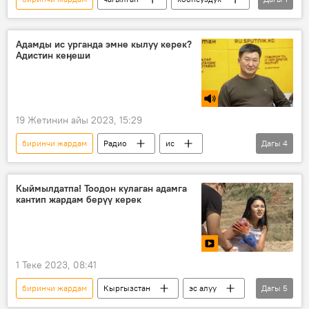
саламаттык
Адамды ис урганда эмне кылуу керек?
Адистин кеӊеши
19 Жетинин айы 2023, 15:29
биринчи жардам
Радио
ис
Дагы
4
уруу
көмүр
уулануу
Кыргызстан
Рысбек Букарадинов
Кыймылдатпа! Тоодон кулаган адамга
кантип жардам берүү керек
1 Теке 2023, 08:41
биринчи жардам
Кыргызстан
эс алуу
Дагы
5
тоо
жаракат