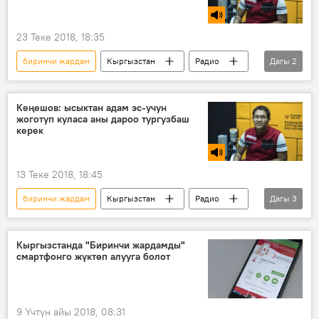
23 Теке 2018, 18:35
биринчи жардам
Кыргызстан
Радио
Дагы
2
Коом
Кызыл жарым ай коому
Кеңешов: ысыктан адам эс-учун
жоготуп куласа аны дароо тургузбаш
керек
13 Теке 2018, 18:45
биринчи жардам
Кыргызстан
Радио
Дагы
3
Коом
Кызыл жарым ай коому
ысык
Кыргызстанда "Биринчи жардамды"
смартфонго жүктөп алууга болот
9 Үчтүн айы 2018, 08:31