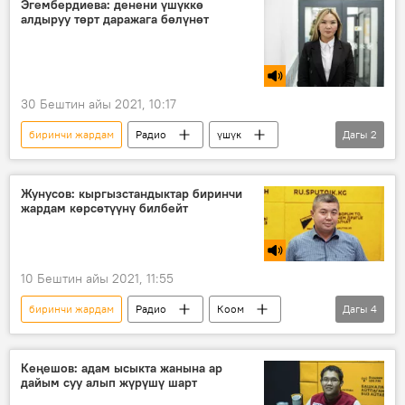
Эгембердиева: денени үшүккө
алдыруу төрт даражага бөлүнөт
30 Бештин айы 2021, 10:17
биринчи жардам
Радио
үшүк
Дагы
2
суук
тери
Жунусов: кыргызстандыктар биринчи
жардам көрсөтүүнү билбейт
10 Бештин айы 2021, 11:55
биринчи жардам
Радио
Коом
Дагы
4
Кыргызстан
Бекназар Жунусов
жол кырсык
медицина
Кеңешов: адам ысыкта жанына ар
дайым суу алып жүрүшү шарт