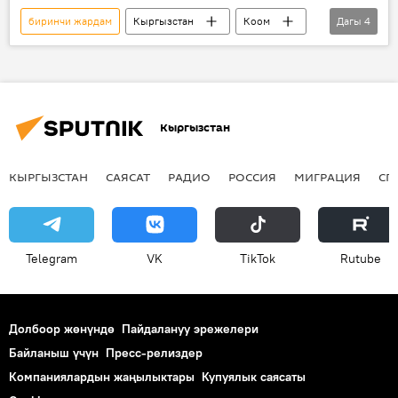
биринчи жардам
Кыргызстан
Коом
Дагы
4
Жаңылыктар
Кызыл жарым ай коому
тиркеме
смартфон
Кыргызстан
КЫРГЫЗСТАН
САЯСАТ
РАДИО
РОССИЯ
МИГРАЦИЯ
СП
Telegram
VK
ТikТоk
Rutube
Долбоор жөнүндө
Пайдалануу эрежелери
Байланыш үчүн
Пресс-релиздер
Компаниялардын жаңылыктары
Купуялык саясаты