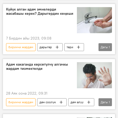
"Тез жардам" кызматы
кыймыл
Күйүк алган адам эмнелерди
жасабашы керек? Дарыгердин кеңеши
Видео
7 Бирдин айы 2023, 09:08
биринчи жардам
дарыгер
тери
Дагы
1
күйүк
Адам какаганда көрсөтүлчү алгачкы
жардам тизмектелди
28 Аяк оона 2022, 09:31
биринчи жардам
ден соолук
дем алуу
Дагы
1
орган