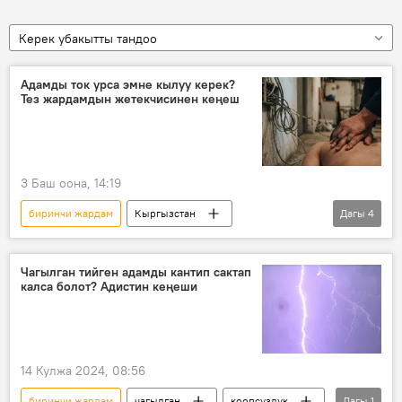
Керек убакытты тандоо
Адамды ток урса эмне кылуу керек?
Тез жардамдын жетекчисинен кеңеш
3 Баш оона, 14:19
биринчи жардам
Кыргызстан
Дагы
4
тез жардам
ток
дарыгер
кеңеш
Чагылган тийген адамды кантип сактап
калса болот? Адистин кеңеши
14 Кулжа 2024, 08:56
биринчи жардам
чагылган
коопсуздук
Дагы
1