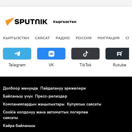
Бишкек
Жогорку сот
Октябрь райондук соту
сот
Кыргызстан
КЫРГЫЗСТАН
САЯСАТ
РАДИО
РОССИЯ
МИГРАЦИЯ
СП
Telegram
VK
ТikТоk
Rutube
Долбоор жөнүндө
Пайдалануу эрежелери
Байланыш үчүн
Пресс-релиздер
Компаниялардын жаңылыктары
Купуялык саясаты
Cookie колдонуу жана автоматтык логирлөө
саясаты
Кайра байланыш