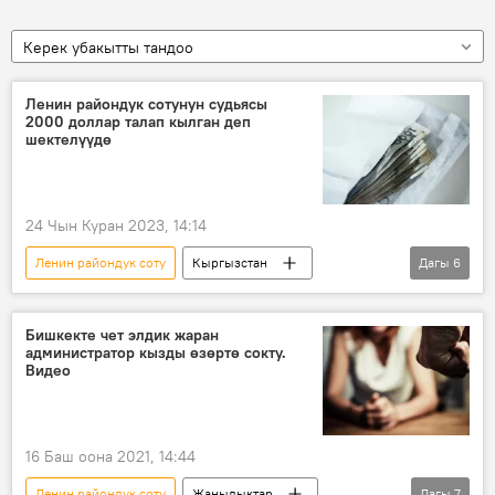
Керек убакытты тандоо
Ленин райондук сотунун судьясы
2000 доллар талап кылган деп
шектелүүдө
24 Чын Куран 2023, 14:14
Ленин райондук соту
Кыргызстан
Дагы
6
Бишкек
пара
акча
талап кылуу
УКМК
Бишкекте чет элдик жаран
администратор кызды өзөртө сокту.
соттор кеңеши
Видео
16 Баш оона 2021, 14:44
Ленин райондук соту
Жаңылыктар
Дагы
7