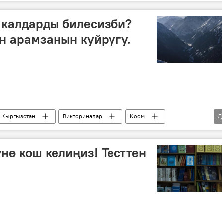
з
орус тили
кыргыз тили
кеп
акалдарды билесизби?
н арамзанын куйругу.
Кыргызстан
Викториналар
Коом
Д
тест
тарбия
Кыргызча тесттер
нө кош келиңиз! Тесттен