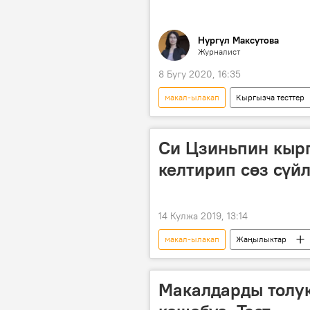
Нургүл Максутова
Журналист
8 Бугу 2020, 16:35
макал-ылакап
Кыргызча тесттер
Маданият
Викториналар
Си Цзиньпин кыр
келтирип сөз сүй
14 Кулжа 2019, 13:14
макал-ылакап
Жаңылыктар
Саясат
Кытай
Си 
Бишкектеги ШКУнун саммити – 2019
Макалдарды толук