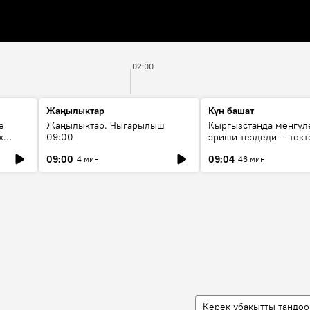
02:00
Жаңылыктар
Күн башат
е
Жаңылыктар. Чыгарылыш
Кыргызстанда мөңгүл
х
09:00
эриши тездеди — токт
мүмкүн эмеспи?
09:00
09:04
4 мин
46 мин
Керек убакытты тандоо