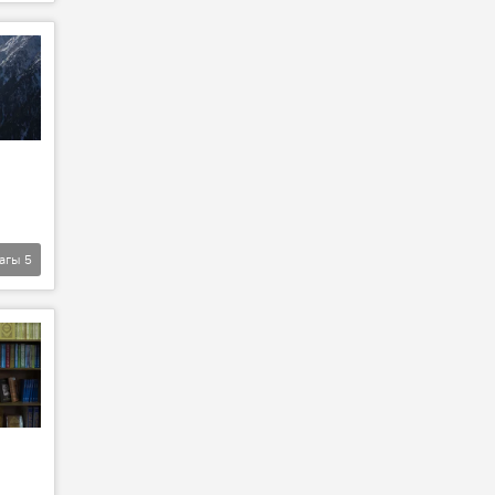
агы
5