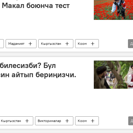
 Макал боюнча тест
Маданият
Кыргызстан
Коом
Д
тер
күйөө
бакыт
акыл
билесизби? Бул
ин айтып бериңизчи.
Кыргызстан
Викториналар
Коом
Д
тер
жат жазуу
кыргыз тили
билим