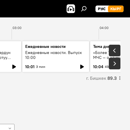
РУС
КЫРГ
03:00
04:00
Ежедневные новости
Тема дня
өрдүн
Ежедневные новости. Выпуск
«Более 1200 сёл в 
отуу
10:00
МЧС — о климате, 
системе оповещен
10:01
10:04
3 мин
49 мин
населения
г. Бишкек
89.3