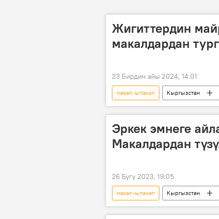
Жигиттердин май
макалдардан тург
23 Бирдин айы 2024, 14:01
макал-ылакап
Кыргызстан
жигит
Эркек эмнеге айл
Макалдардан түзү
26 Бугу 2023, 19:05
макал-ылакап
Кыргызстан