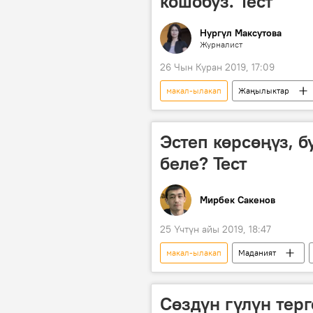
кошобуз. Тест
Нургүл Максутова
Журналист
26 Чын Куран 2019, 17:09
макал-ылакап
Жаңылыктар
Викториналар
эл
н
Эстеп көрсөңүз, 
беле? Тест
Мирбек Сакенов
25 Үчтүн айы 2019, 18:47
макал-ылакап
Маданият
Жаңылыктар
достук
Сөздүн гүлүн тер