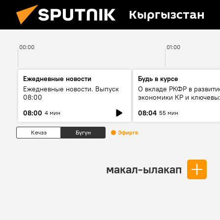
Кыргызстан
00:00
01:00
Ежедневные новости
Будь в курсе
Ежедневные новости. Выпуск
О вкладе РКФР в развити
08:00
экономики КР и ключевы
секторах до 2030 года
08:00
08:04
4 мин
55 мин
Кечээ
Бүгүн
Эфирге
макал-ылакап