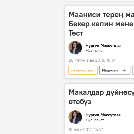
Тибиртке — кыргызча туура сүйлөйбү
маани
Мааниси терең м
Бекер кепин мене
Тест
Нургүл Максутова
Журналист
26 Үчтүн айы 2018, 16:04
макал-ылакап
Маданият
Жаңылыктар
кыргыз тили
Макалдар дүйнөсү
өтөбүз
Нургүл Максутова
Журналист
19 Бугу 2017, 15:17