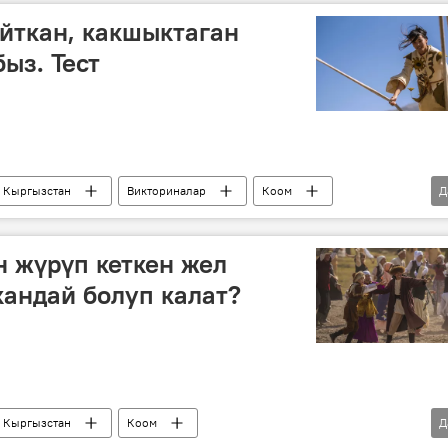
йткан, какшыктаган
ыз. Тест
Кыргызстан
Викториналар
Коом
Д
тер
тест
кыргыз тили
 жүрүп кеткен жел
кандай болуп калат?
Кыргызстан
Коом
Д