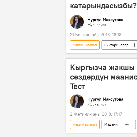
катарындасызбы?
Нургүл Максутова
Журналист
21 Бештин айы 2018, 16:18
макал-ылакап
Викториналар
Жаңылыктар
Кыргызча тест
Кыргызча жакшы 
сөздөрдүн маанис
Тест
Нургүл Максутова
Журналист
2 Жетинин айы 2018, 17:17
макал-ылакап
Маданият
Жаңылыктар
Кыргызча тест