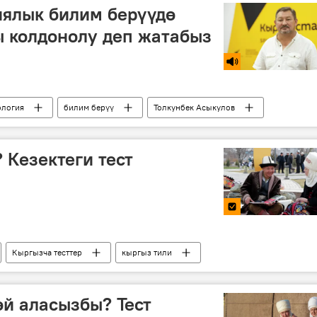
иялык билим берүүдө
 колдонолу деп жатабыз
ология
билим берүү
Толкунбек Асыкулов
 Кезектеги тест
Кыргызча тесттер
кыргыз тили
й аласызбы? Тест