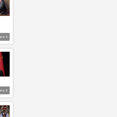
агы
4
агы
6