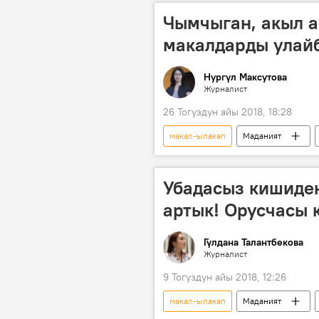
диалект
жазуу
Чымчыган, акыл а
макалдарды улайб
Нургүл Максутова
Журналист
26 Тогуздун айы 2018, 18:28
макал-ылакап
Маданият
Жаңылыктар
Кыргызча тест
Убадасыз кишиден
артык! Орусчасы 
Гүлдана Талантбекова
Журналист
9 Тогуздун айы 2018, 12:26
макал-ылакап
Маданият