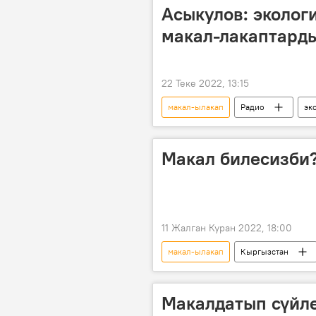
Асыкулов: эколог
макал-лакаптарды
22 Теке 2022, 13:15
макал-ылакап
Радио
эк
Макал билесизби?
11 Жалган Куран 2022, 18:00
макал-ылакап
Кыргызстан
Макалдатып сүйлө