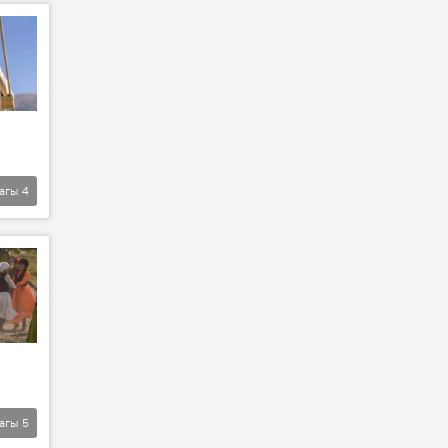
агы
4
агы
5