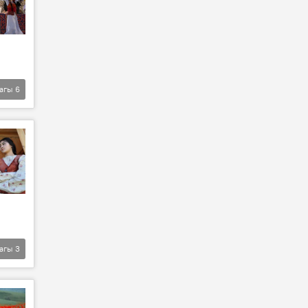
агы
6
агы
3