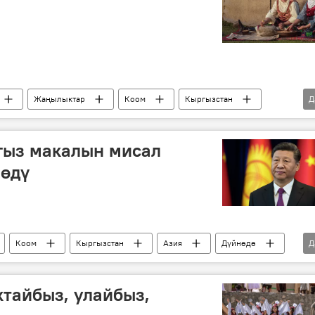
Жаңылыктар
Коом
Кыргызстан
Д
кыргыз тили
макала
гыз макалын мисал
лөдү
Коом
Кыргызстан
Азия
Дүйнөдө
Д
Цзиньпин
ШКУ
саммит
тайбыз, улайбыз,