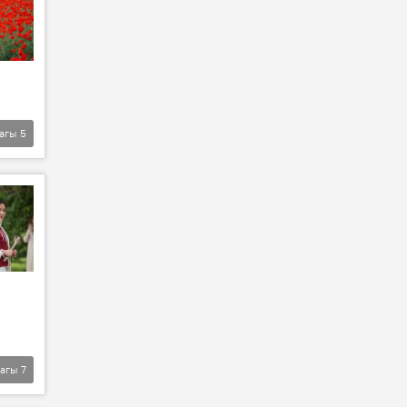
агы
5
агы
7