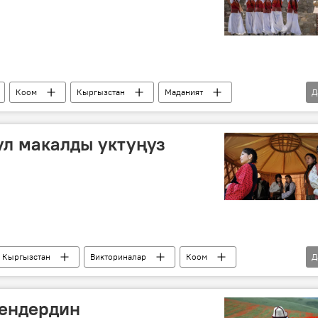
Коом
Кыргызстан
Маданият
Д
асаат
аял
уул
Кыргызча тесттер
бул макалды уктуңуз
Кыргызстан
Викториналар
Коом
Д
Кыргызча тесттер
гендердин