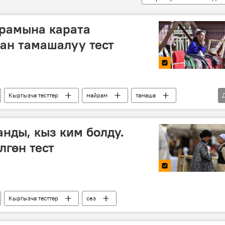
рамына карата
ан тамашалуу тест
Кыргызча тесттер
майрам
тамаша
анды, кыз ким болду.
лгөн тест
Кыргызча тесттер
сөз