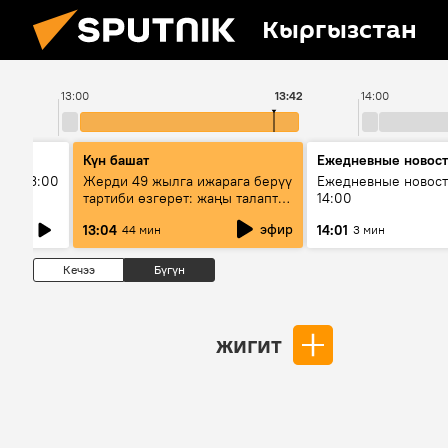
Кыргызстан
13:00
13:42
14:00
Күн башат
Ежедневные новос
ыш 13:00
Жерди 49 жылга ижарага берүү
Ежедневные новост
тартиби өзгөрөт: жаңы талаптар
14:00
эмнени көздөйт?
эфир
13:04
14:01
44 мин
3 мин
Кечээ
Бүгүн
жигит