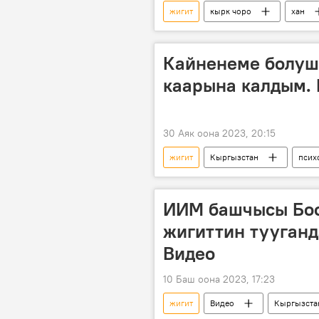
жигит
кырк чоро
хан
Кыргыздын көркөм өнөрү, белгилүү
Кайненеме болуш
каарына калдым. 
30 Аяк оона 2023, 20:15
жигит
Кыргызстан
псих
Психолог менен баарлашуу
ИИМ башчысы Бос
жигиттин тууганд
Видео
10 Баш оона 2023, 17:23
жигит
Видео
Кыргызста