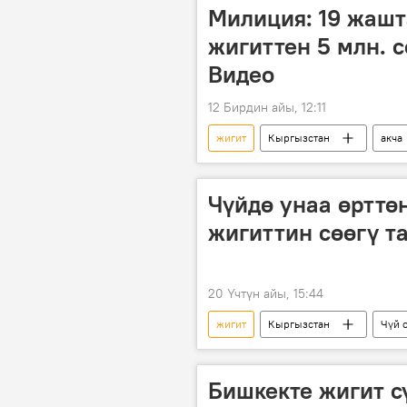
Милиция: 19 жашт
жигиттен 5 млн. с
Видео
12 Бирдин айы, 12:11
жигит
Кыргызстан
акча
Чүйдө унаа өрттө
жигиттин сөөгү т
20 Үчтүн айы, 15:44
жигит
Кыргызстан
Чүй 
өлүм
кыз
Бишкекте жигит 