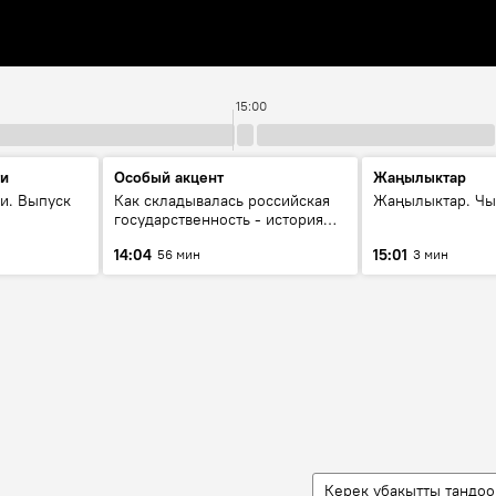
15:00
ти
Особый акцент
Жаңылыктар
и. Выпуск
Как складывалась российская
Жаңылыктар. Чы
государственность - история
России и геополитика Евразии
14:04
15:01
56 мин
3 мин
глазами аналитиков
Керек убакытты тандоо