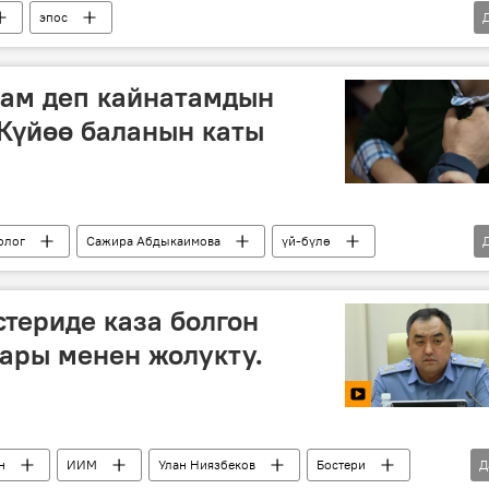
эпос
 инсандары жөнүндө фактылар
ам деп кайнатамдын
Күйөө баланын каты
олог
Сажира Абдыкаимова
үй-бүлө
териде каза болгон
ары менен жолукту.
н
ИИМ
Улан Ниязбеков
Бостери
Д