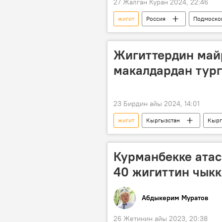
27 Жалган Куран 2024, 22:46
жигит
Россия
Подмосков
мекендештер
эрдик
Белек Каныбеков
Жигиттердин май
макалдардан тург
23 Бирдин айы 2024, 14:01
жигит
Кыргызстан
Кырг
макал-ылакап
Курманбекке атас
40 жигиттин чыкк
Абдыкерим Муратов
26 Жетинин айы 2023, 20:38