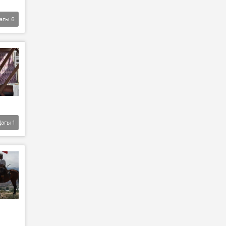
агы
6
Дагы
1