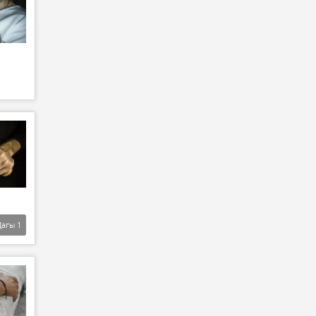
Дагы
1