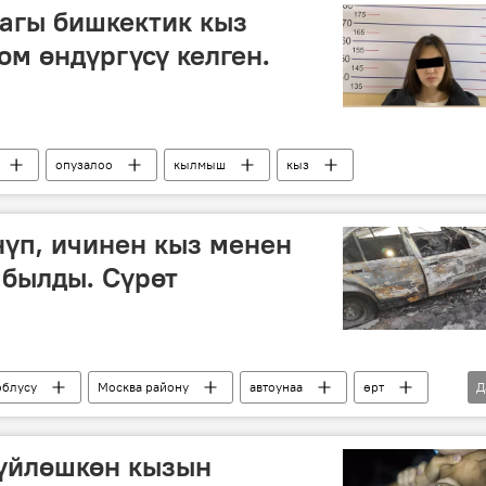
агы бишкектик кыз
ом өндүргүсү келген.
опузалоо
кылмыш
кыз
нүп, ичинен кыз менен
абылды. Сүрөт
облусу
Москва району
автоунаа
өрт
Д
сүйлөшкөн кызын