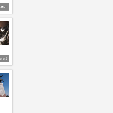
Дагы
1
агы
2