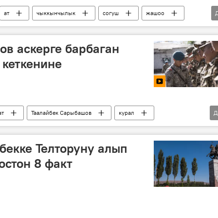
ат
чыккынчылык
согуш
жашоо
 инсандары жөнүндө фактылар
в аскерге барбаган
 кеткенине
ат
Таалайбек Сарыбашов
курал
Д
бекке Телторуну алып
остон 8 факт