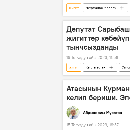
жигит
"Курманбек" эпосу
Кыргыздын көркөм өнөрү, белгилүү
Депутат Сарыбашо
жигиттер көбөйүп
тынчсызданды
19 Тогуздун айы 2023, 11:56
жигит
Кыргызстан
Саяс
аскердик кызмат
Видео
Атасынын Курман
келип бериши. Эп
Абдыкерим Муратов
15 Тогуздун айы 2023, 19:37