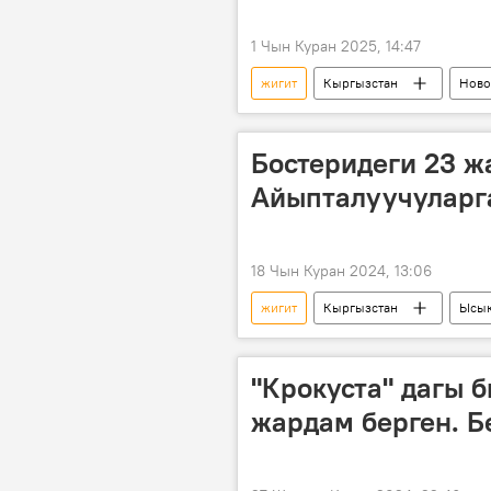
1 Чын Куран 2025, 14:47
жигит
Кыргызстан
Ново
Бостеридеги 23 ж
Айыпталуучуларга
18 Чын Куран 2024, 13:06
жигит
Кыргызстан
Ысык
өлүм
"Крокуста" дагы 
жардам берген. Б