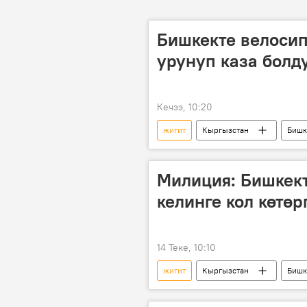
Бишкекте велосип
урунуп каза болду
Кечээ, 10:20
жигит
Кыргызстан
Бишк
Милиция: Бишкект
келинге кол көтө
14 Теке, 10:10
жигит
Кыргызстан
Бишк
милиция
коомдук транспор