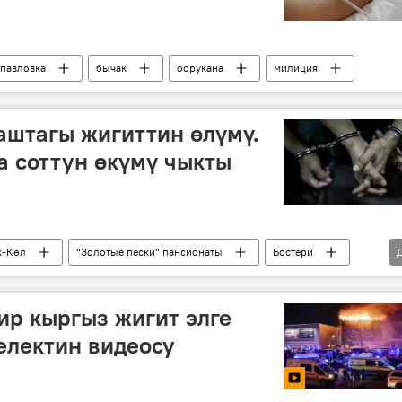
павловка
бычак
оорукана
милиция
аштагы жигиттин өлүмү.
 соттун өкүмү чыкты
-Көл
"Золотые пески" пансионаты
Бостери
бир кыргыз жигит элге
електин видеосу