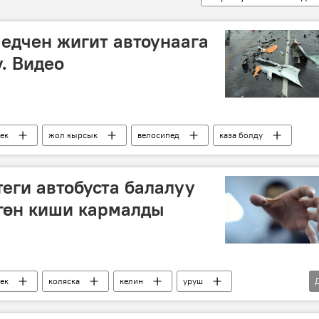
едчен жигит автоунаага
. Видео
ек
жол кырсык
велосипед
каза болду
еги автобуста балалуу
ргөн киши кармалды
ек
коляска
келин
уруш
т