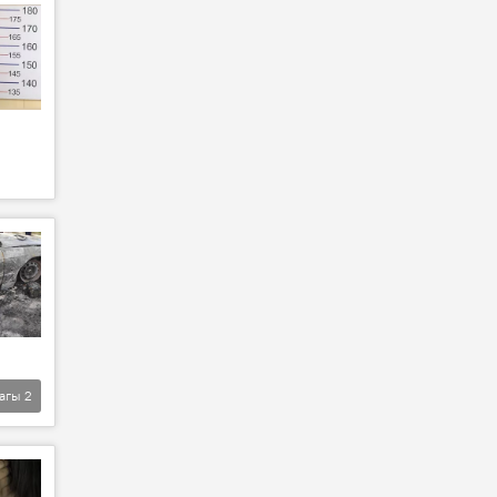
агы
2