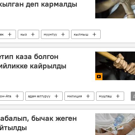
 кылган деп кармалды
ек
кыз
муунтуу
кылмыш
етип каза болгон
бийликке кайрылды
он-Ата
адам өлтүрүү
милиция
мушташ
абалып, бычак жеген
айтылды