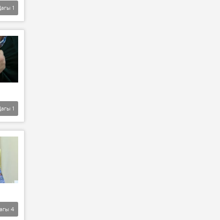
Дагы
1
Дагы
1
агы
4