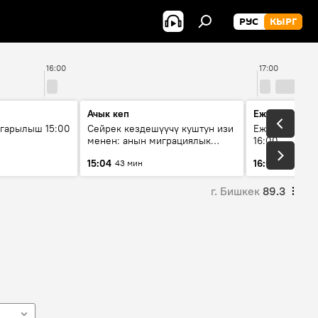
РУС
КЫРГ
16:00
17:00
Ачык кеп
Ежедневные 
гарылыш 15:00
Сейрек кездешүүчү куштун изи
Ежедневные н
менен: анын миграциялык
16:00
жолу эмнеден кабар берет?
15:04
16:01
43 мин
3 мин
г. Бишкек
89.3