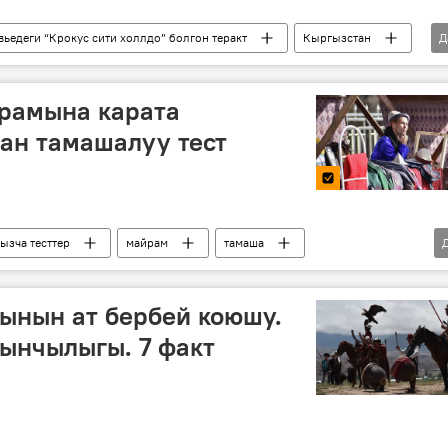
ьедеги “Крокус сити холлдо” болгон теракт
Кыргызстан
Д
жардам
Крокус сити холл
"Крокустагы" теракт
рамына карата
ан тамашалуу тест
ызча тесттер
майрам
тамаша
ынын ат бербей коюшу.
ынчылыгы. 7 факт