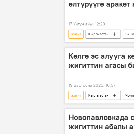
өлтүрүүгө аракет
17 Үчтүн айы, 12:29
жигит
Кыргызстан
Бишк
Көлгө эс алууга к
жигиттин агасы 
19 Баш оона 2025, 10:37
жигит
Кыргызстан
Чолп
Видео
Новопавловкада с
жигиттин абалы 