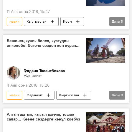
11 Аяк оона 2018, 15:47
маани
Кыргызстан
Коом
Дагы
5
Жаңылыктар
Тибиртке — кыргызча туура сүйлөйбүз
Бешенең куник болсо, күзгүдөн
өпкөлөбө! Өзгөчө сөздөн кеп курап...
аббревиатура
сөз
мекеме
Гүлдана Талантбекова
Журналист
4 Аяк оона 2018, 13:26
маани
Маданият
Кыргызстан
Дагы
8
Коом
Жаңылыктар
Тибиртке — кыргызча туура сүйлөйбүз
Алтын жатын, кызыл камчы, төшөк
салар... Көөнө сөздөргө көңүл коебуз
тибиртке
диалект
фразеологизм
сөз
сөздөр