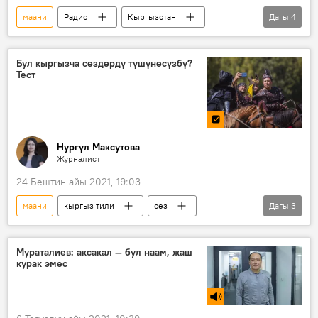
маани
Радио
Кыргызстан
Дагы
4
Маданият
калпак
баш кийим
Клара Асангулова
Бул кыргызча сөздөрдү түшүнөсүзбү?
Тест
Нургүл Максутова
Журналист
24 Бештин айы 2021, 19:03
маани
кыргыз тили
сөз
Дагы
3
сабаттуулук
Кыргызстан
Кыргызча тесттер
Мураталиев: аксакал — бул наам, жаш
курак эмес