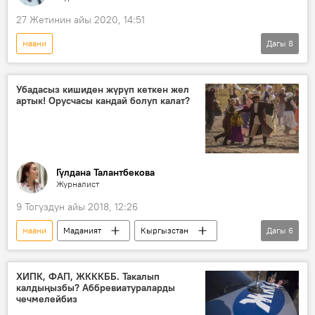
27 Жетинин айы 2020, 14:51
маани
Дагы
8
Кыргызстандагы президенттик шайлоо – 2021
Жаңылыктар
Коом
Кыргызстан
Убадасыз кишиден жүрүп кеткен жел
артык! Орусчасы кандай болуп калат?
президент
талапкер
ысым
китеп
Гүлдана Талантбекова
Журналист
9 Тогуздун айы 2018, 12:26
маани
Маданият
Кыргызстан
Дагы
6
Коом
Тибиртке — кыргызча туура сүйлөйбүз
ХИПК, ФАП, ЖКККББ. Такалып
калдыңызбы? Аббревиатураларды
орус тили
кыргыз тили
чечмелейбиз
макал-ылакап
кеп