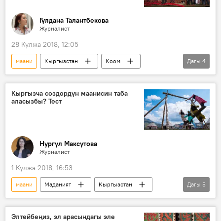
Гүлдана Талантбекова
Журналист
28 Кулжа 2018, 12:05
маани
Кыргызстан
Коом
Дагы
4
Жаңылыктар
Тибиртке — кыргызча туура сүйлөйбүз
Кыргызча сөздөрдүн маанисин таба
аласызбы? Тест
кыргыз тили
тибиртке
Нургүл Максутова
Журналист
1 Кулжа 2018, 16:53
маани
Маданият
Кыргызстан
Дагы
5
Викториналар
Коом
Кыргызча тесттер
сөз
макала
Элтейбеңиз, эл арасындагы эле