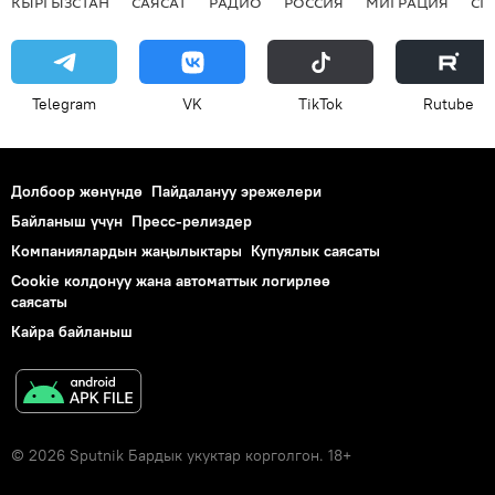
КЫРГЫЗСТАН
САЯСАТ
РАДИО
РОССИЯ
МИГРАЦИЯ
СП
Telegram
VK
ТikТоk
Rutube
Долбоор жөнүндө
Пайдалануу эрежелери
Байланыш үчүн
Пресс-релиздер
Компаниялардын жаңылыктары
Купуялык саясаты
Cookie колдонуу жана автоматтык логирлөө
саясаты
Кайра байланыш
© 2026 Sputnik Бардык укуктар корголгон. 18+