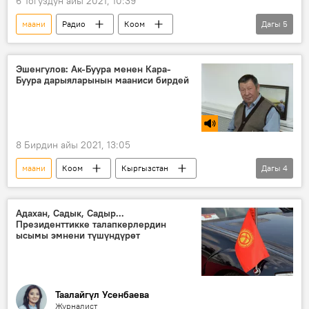
6 Тогуздун айы 2021, 10:39
маани
Радио
Коом
Дагы
5
Кыргызстан
Кеменгер
Мелис Мураталиев
карыя
Эшенгулов: Ак-Буура менен Кара-
Буура дарыяларынын мааниси бирдей
аталыш
сөз
8 Бирдин айы 2021, 13:05
маани
Коом
Кыргызстан
Дагы
4
Радио
Ак-Буура
Кара-Буура
дарыя
Темиркул Эшенгулов
Адахан, Садык, Садыр...
Президенттикке талапкерлердин
ысымы эмнени түшүндүрөт
Таалайгүл Усенбаева
Журналист