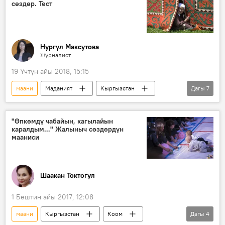
сөздөр. Тест
Нургүл Максутова
Журналист
19 Үчтүн айы 2018, 15:15
маани
Маданият
Кыргызстан
Дагы
7
Викториналар
Коом
Жаңылыктар
кыргыз тили
сөз
"Өпкөмдү чабайын, кагылайын
каралдым..." Жалыныч сөздөрдүн
тест
Кыргызча тесттер
мааниси
Шаакан Токтогул
1 Бештин айы 2017, 12:08
маани
Кыргызстан
Коом
Дагы
4