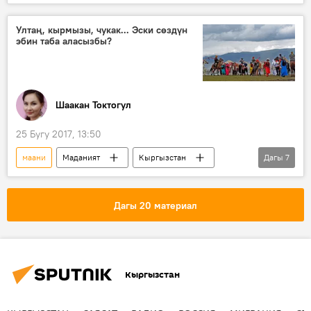
Жаңылыктар
Колумнисттер
Шаакан Токтогул
жалыныч
Ултаң, кырмызы, чукак... Эски сөздүн
эбин таба аласызбы?
Шаакан Токтогул
25 Бугу 2017, 13:50
маани
Маданият
Кыргызстан
Дагы
7
Коом
Жаңылыктар
Тибиртке — кыргызча туура сүйлөйбүз
Дагы 20 материал
Радио
сөз
тибиртке
түшүндүрмө
Кыргызстан