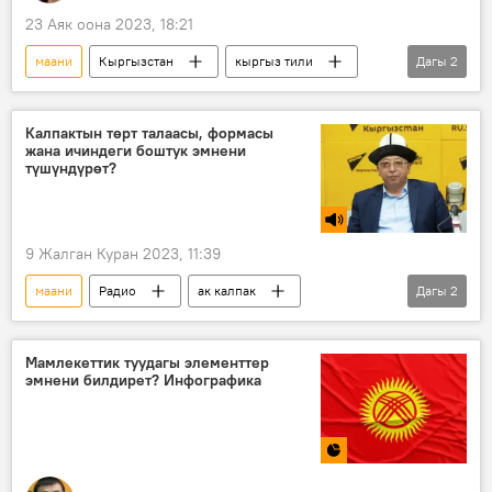
23 Аяк оона 2023, 18:21
маани
Кыргызстан
кыргыз тили
Дагы
2
тил
Колумнисттер
Калпактын төрт талаасы, формасы
жана ичиндеги боштук эмнени
түшүндүрөт?
9 Жалган Куран 2023, 11:39
маани
Радио
ак калпак
Дагы
2
жол белгилери
Жыпарбек Абдыразаков
Мамлекеттик туудагы элементтер
эмнени билдирет? Инфографика