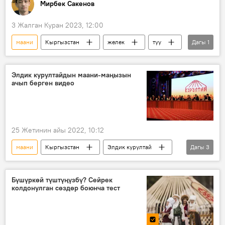
Мирбек Сакенов
3 Жалган Куран 2023, 12:00
маани
Кыргызстан
желек
туу
Дагы
1
Инфографика
Элдик курултайдын маани-маңызын
ачып берген видео
25 Жетинин айы 2022, 10:12
маани
Кыргызстан
Элдик курултай
Дагы
3
жыйын
делегат
Баш мыйзам
Бүшүркөй түштүңүзбү? Сейрек
колдонулган сөздөр боюнча тест