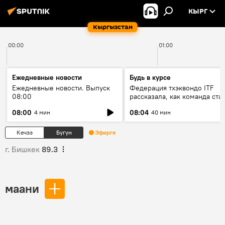
КЫРГ
Кыргызстан
00:00
01:00
Ежедневные новости
Будь в курсе
Ежедневные новости. Выпуск
Федерация тхэквондо ITF
08:00
рассказала, как команда ста
жертвой мошенников
08:00
08:04
4 мин
40 мин
Кечээ
Бүгүн
Эфирге
г. Бишкек
89.3
маани