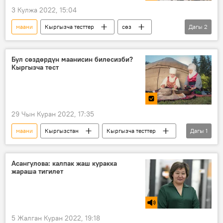
3 Кулжа 2022, 15:04
маани
Кыргызча тесттер
сөз
Дагы
2
кыргыз тили
Маданият
Бул сөздөрдүн маанисин билесизби?
Кыргызча тест
29 Чын Куран 2022, 17:35
маани
Кыргызстан
Кыргызча тесттер
Дагы
1
сөз
Асангулова: калпак жаш куракка
жараша тигилет
5 Жалган Куран 2022, 19:18