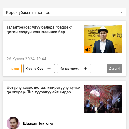
Керек убакытты тандоо
Талантбеков: улуу баянда "бадрек"
деген сөздүн кош мааниси бар
29 Кулжа 2024, 19:44
маани
Көөнө Сөз
Манас эпосу
Дагы
4
Нурбек Талантбеков
Кыргызстан
бадрек
сөз
Өстүрчү касиетке да, кыйратуучу күчкө
да эгедер. Тил тууралуу айтымдар
Шаакан Токтогул