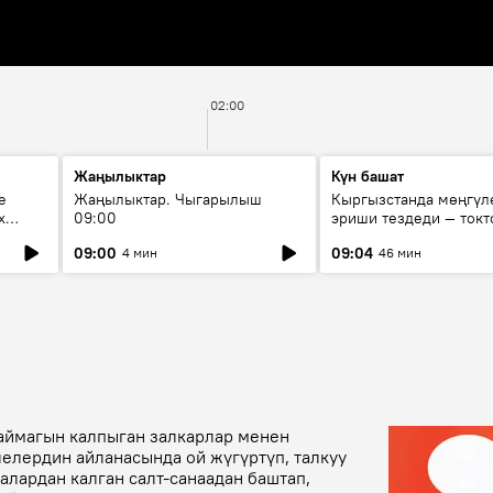
02:00
Жаңылыктар
Күн башат
е
Жаңылыктар. Чыгарылыш
Кыргызстанда мөңгүл
х
09:00
эриши тездеди — токт
мүмкүн эмеспи?
09:00
09:04
4 мин
46 мин
каймагын калпыган залкарлар менен
лелердин айланасында ой жүгүртүп, талкуу
балардан калган салт-санаадан баштап,