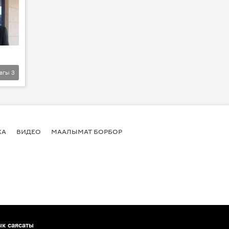
агы
3
КА
ВИДЕО
МААЛЫМАТ БОРБОР
ык саясаты