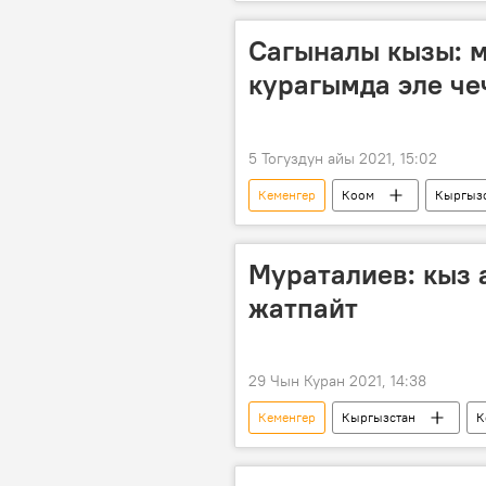
аталыш
сөз
маани
Сагыналы кызы: 
курагымда эле че
5 Тогуздун айы 2021, 15:02
Кеменгер
Коом
Кыргыз
эмгек
Бактыгүл Сагыналы 
Мураталиев: кыз 
жатпайт
29 Чын Куран 2021, 14:38
Кеменгер
Кыргызстан
К
кыз ала качуу
салт