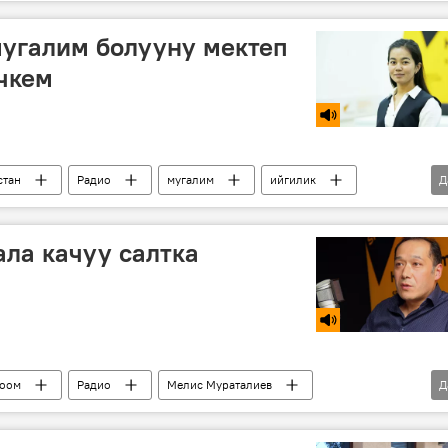
мугалим болууну мектеп
чкем
стан
Радио
мугалим
ийгилик
Д
кызы
ала качуу салтка
оом
Радио
Мелис Мураталиев
Д