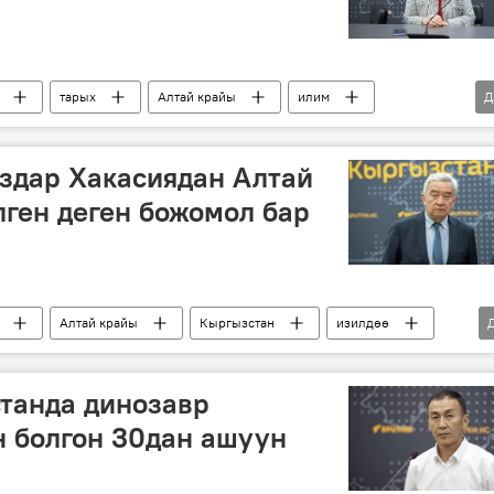
тарых
Алтай крайы
илим
Д
Замира Садырова
здар Хакасиядан Алтай
лген деген божомол бар
Алтай крайы
Кыргызстан
изилдөө
танда динозавр
 болгон 30дан ашуун