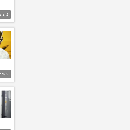
агы
2
агы
2