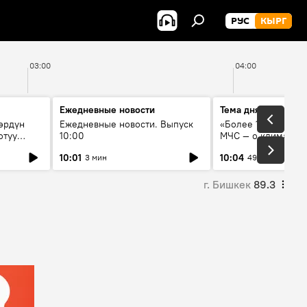
РУС
КЫРГ
03:00
04:00
Ежедневные новости
Тема дня
өрдүн
Ежедневные новости. Выпуск
«Более 1200 сёл в 
отуу
10:00
МЧС — о климате, 
системе оповещен
10:01
10:04
3 мин
49 мин
населения
г. Бишкек
89.3