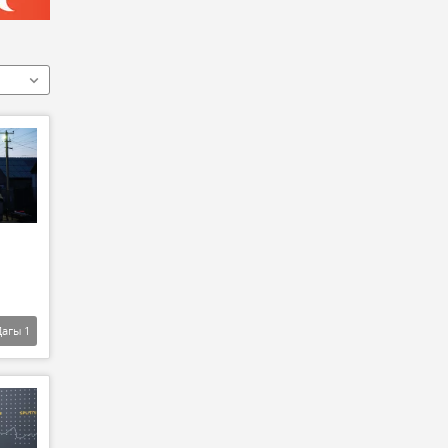
Дагы
1