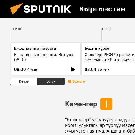
Кыргызстан
00:00
01:00
Ежедневные новости
Будь в курсе
Ежедневные новости. Выпуск
О вкладе РКФР в развити
08:00
экономики КР и ключевы
секторах до 2030 года
08:00
08:04
4 мин
55 мин
Кечээ
Бүгүн
Эфирге
Кеменгер
"Кеменгер" уктуруусу сөздүн 
коомчулуктагы ар түрдүү масе
жүргүзгөн аянтча. Анда ата-ба