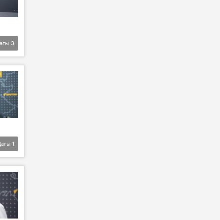
агы
3
Дагы
1