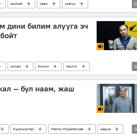
зыйнат
сөөк
узатуу
Д
тан
ам дини билим алууга эч
йбойт
ислам
билим
теолог
Д
зстан
кал — бул наам, жаш
Кыргызстан
Мелис Мураталиев
карыя
Д