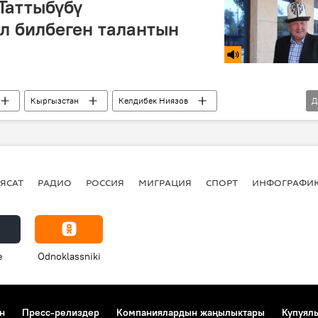
Таттыбүбү
л билбеген талантын
Кыргызстан
Келдибек Ниязов
Д
на
эскерүү
ЯСАТ
РАДИО
РОССИЯ
МИГРАЦИЯ
СПОРТ
ИНФОГРАФИ
e
Odnoklassniki
н
Пресс-релиздер
Компаниялардын жаңылыктары
Купуял