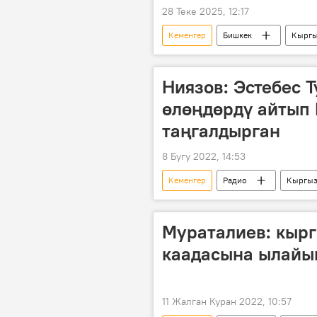
28 Теке 2025, 12:17
Кеменгер
Бишкек
Кыргы
Айзек Бакиров
Радио
Ниязов: Эстебес 
өлөңдөрдү айтып
таңгалдырган
8 Бугу 2022, 14:53
Кеменгер
Радио
Кыргыз
Нурсултан Назарбаев
Аскар
Мураталиев: кырг
каадасына ылайы
11 Жалган Куран 2022, 10:57