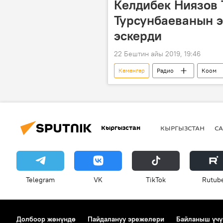
Келдибек Ниязов 
Турсунбаеванын э
эскерди
22 Бештин айы 2019, 19:46
Кеменгер
Радио
Коом
Таттыбүбү Турсунбаева
ашка
Кыргызстан
КЫРГЫЗСТАН
СА
Telegram
VK
ТikТоk
Rutub
Долбоор жөнүндө
Пайдалануу эрежелери
Байланыш үчү