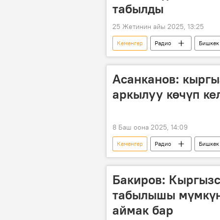
табылды
25 Жетинин айы 2025, 13:25
Кеменгер
Радио
Бишкек
жибек жолу
Кыргызстан
Асанканов: кыргы
аркылуу көчүп ке
8 Баш оона 2025, 14:09
Кеменгер
Радио
Бишкек
тарых
Бакиров: Кыргызс
табылышы мүмкүн
аймак бар