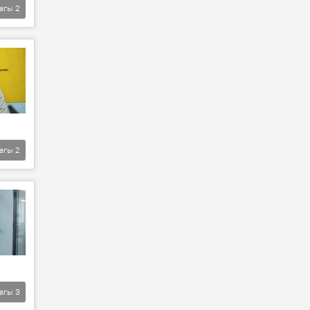
агы
2
агы
2
агы
3