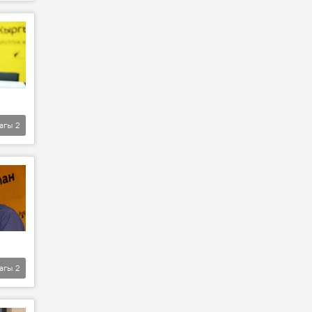
агы
2
агы
2