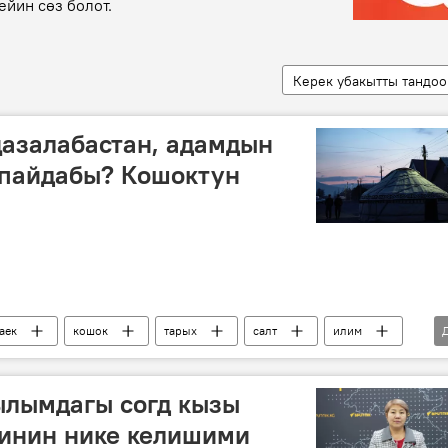
ейин сөз болот.
Керек убакытты тандоо
азалабастан, адамдын
 пайдабы? Кошоктун
аек
кошок
тарых
салт
илим
ылымдагы согд кызы
тинин нике келишими