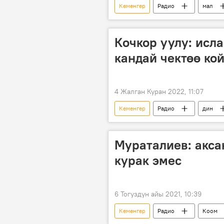
Кеменгер
Радио
мал
Мелис Мураталиев
Кыргызс
Кочкор уулу: исл
кандай чектөө ко
4 Жалган Куран 2022, 11:07
Кеменгер
Радио
дин
Элмурат Кочкор уулу
Кыргы
Мураталиев: акса
курак эмес
6 Тогуздун айы 2021, 10:39
Кеменгер
Радио
Коом