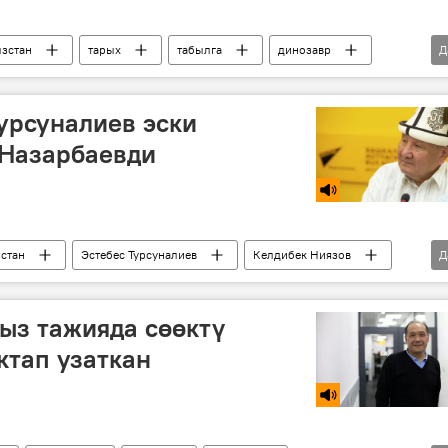
зстан
тарых
табылга
динозавр
Д
Турсуналиев эски
 Назарбаевди
стан
Эстебес Турсуналиев
Келдибек Ниязов
Д
 Акаев
ыз тажияда сөөктү
ктап узаткан