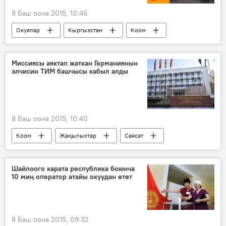
8 Баш оона 2015, 10:46
Окуялар
Кыргызстан
Коом
Видео
Жаңылыктар
Миссиясы аяктап жаткан Германиянын
элчисин ТИМ башчысы кабыл алды
8 Баш оона 2015, 10:40
Коом
Жаңылыктар
Саясат
Германия
Алмазбек Атамбаев
элчи
Шайлоого карата республика боюнча
10 миң оператор атайы окуудан өтөт
8 Баш оона 2015, 09:32