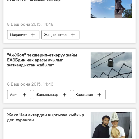
8 Баш оона 2015, 14:48
Маданият
Жаңылыктар
Эрнест Абдыжапаров
Шабдан Баатыр
Аскар Беделбаев
Ленара Ниязалиева
"Ак-Жол" текшерип-өткөрүү жайы
ЕАЭБдин чек арасы ачылып
Жаңыл Абдылдабек кызы
кино
жаткандыктан жабылат
8 Баш оона 2015, 14:43
Азия
Жаңылыктар
Казакстан
Евразиялык экономикалык биримдик
Кыргызстан
Жеки Чан актердон кыргызча кыйкыр
деп суранган