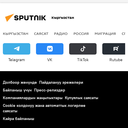
Казакстан
Экспо-2015
көргөзмө
жыйын
Кыргызстан
КЫРГЫЗСТАН
САЯСАТ
РАДИО
РОССИЯ
МИГРАЦИЯ
СП
Telegram
VK
ТikТоk
Rutube
Долбоор жөнүндө
Пайдалануу эрежелери
Байланыш үчүн
Пресс-релиздер
Компаниялардын жаңылыктары
Купуялык саясаты
Cookie колдонуу жана автоматтык логирлөө
саясаты
Кайра байланыш