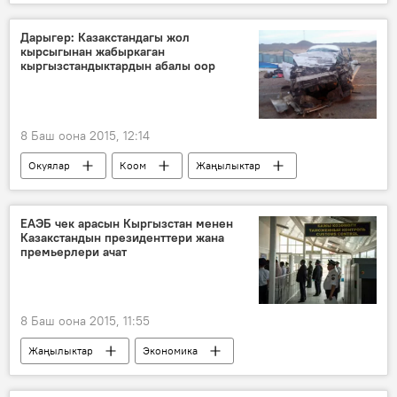
Казакстан
Темир Сариев
Кубатбек Боронов
Дарыгер: Казакстандагы жол
кырсыгынан жабыркаган
Өзгөчө кырдаалдар министрлиги
кыргызстандыктардын абалы оор
Казакстандагы жол кырсык. 4 кыргызстандык каза болуп, үчөө оор жаракат алды
8 Баш оона 2015, 12:14
Окуялар
Коом
Жаңылыктар
Казакстан
Казакстандагы жол кырсык. 4 кыргызстандык каза болуп, үчөө оор жаракат алды
ЕАЭБ чек арасын Кыргызстан менен
Казакстандын президенттери жана
Кыргызстан
премьерлери ачат
8 Баш оона 2015, 11:55
Жаңылыктар
Экономика
Казакстан
Алмазбек Атамбаев