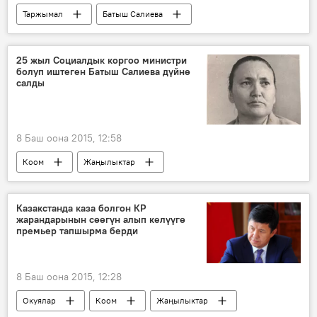
Таржымал
Батыш Салиева
25 жыл Социалдык коргоо министри
болуп иштеген Батыш Салиева дүйнө
салды
8 Баш оона 2015, 12:58
Коом
Жаңылыктар
Батыш Салиева
Социалдык өнүгүү министрлиги
Казакстанда каза болгон КР
жарандарынын сөөгүн алып келүүгө
премьер тапшырма берди
8 Баш оона 2015, 12:28
Окуялар
Коом
Жаңылыктар