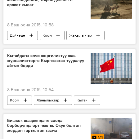
аракет кылат
8 Баш оона 2015, 10:58
Дүйнөдө
Коом
Жаңылыктар
молдо Омар
Кожоа Асиф
"Талибан" кыймылы
Кытайдагы элчи жергиликтүү жаш
журналисттерге Кыргызстан тууралуу
Ахтар Мохаммад Мансур
айтып берди
8 Баш оона 2015, 10:54
Коом
Жаңылыктар
Кытай
Канайым Бактыгулова
элчи
журналист
Бишкек шаарындагы соода
борборунда өрт чыкты. Окуя болгон
жерден тартылган тасма
1:11