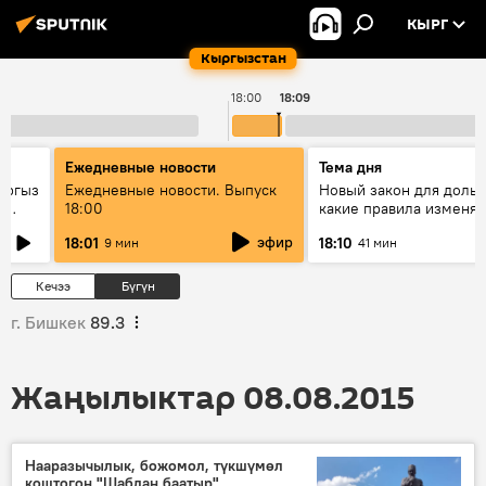
КЫРГ
Кыргызстан
18:00
18:09
Ежедневные новости
Тема дня
ыргыз
Ежедневные новости. Выпуск
Новый закон для доль
н
18:00
какие правила изменят
квартир
эфир
18:01
18:10
9 мин
41 мин
Кечээ
Бүгүн
г. Бишкек
89.3
Жаңылыктар 08.08.2015
Нааразычылык, божомол, түкшүмөл
коштогон "Шабдан баатыр"