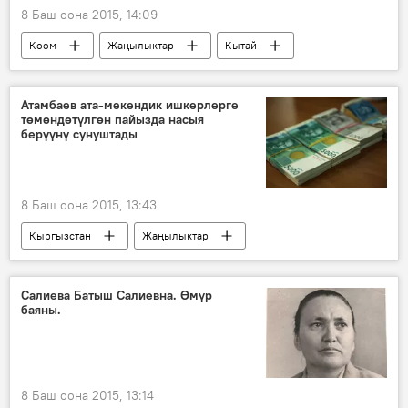
8 Баш оона 2015, 14:09
Коом
Жаңылыктар
Кытай
Жеки Чан
Жон Кьюсак
Эдриен Броуди
Элчоро Курман
Атамбаев ата-мекендик ишкерлерге
төмөндөтүлгөн пайызда насыя
кино
берүүнү сунуштады
8 Баш оона 2015, 13:43
Кыргызстан
Жаңылыктар
Экономика
Алмазбек Атамбаев
Толкунбек Абдыгулов
Нурсулу Ахметова
Салиева Батыш Салиевна. Өмүр
баяны.
насыя
8 Баш оона 2015, 13:14