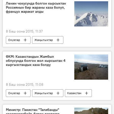
Темир Сариев
Нурсултан Назарбаев
Ленин чокусунда болгон кырсыктан
Россиянын бир жараны каза болуп,
Карим Масимов
француз жаракат алды
Евразиялык экономикалык биримдик
ЕАЭБдеги Кыргызстан
Кыргызстан
8 Баш оона 2015, 11:37
Окуялар
Жаңылыктар
Ленин чокусу
Владимир Комиссаров
альпинизм
ӨКМ: Казакстандын Жамбыл
облусунда болгон жол кырсыктан 4
кыргызстандык каза болду
8 Баш оона 2015, 11:08
Окуялар
Жаңылыктар
Казакстан
Казакстандагы жол кырсык. 4 кыргызстандык каза болуп, үчөө оор жаракат алды
Кыргызстан
Министр: Пакистан "Талибанды"
көзөмөлдөбөйт, бирок диалогго