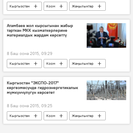
Кыргызстан
Коом
Жаңылыктар
Саясат
жабдуу
оператор
окуу
Жогорку Кеңешке шайлоо
Атамбаев жол кырсыгынан жабыр
тарткан МКК кызматкерлерине
материалдык жардам көрсөттү
8 Баш оона 2015, 09:29
Кыргызстан
Коом
Жаңылыктар
Чычкан суусу
жардам
президент
Кыргызстан "ЭКСПО-2017"
көргөзмөсүндө гидроэнергетикалык
мүмкүнчүлүгүн көрсөтөт
8 Баш оона 2015, 09:25
Кыргызстан
Коом
Жаңылыктар
Кыргызстандагы туристтик сезон-2015