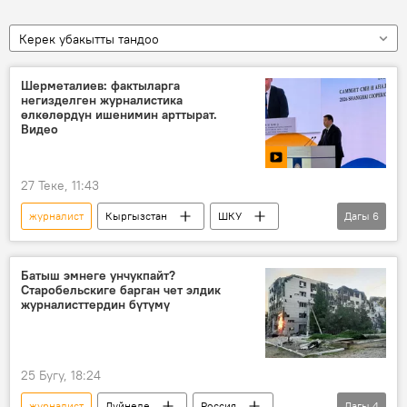
Керек убакытты тандоо
Шерметалиев: фактыларга
негизделген журналистика
өлкөлөрдүн ишенимин арттырат.
Видео
27 Теке, 11:43
журналист
Кыргызстан
ШКУ
Дагы
6
ЖМК
медиафорум
кызматташуу
саммит
Аналитика
Батыш эмнеге унчукпайт?
Старобельскиге барган чет элдик
Медербек Шерметалиев
журналисттердин бүтүмү
25 Бугу, 18:24
журналист
Дүйнөдө
Россия
Дагы
4