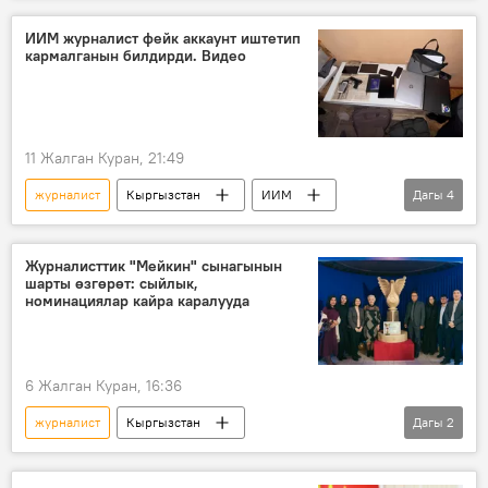
ИИМ журналист фейк аккаунт иштетип
кармалганын билдирди. Видео
11 Жалган Куран, 21:49
журналист
Кыргызстан
ИИМ
Дагы
4
тинтүү
фейк
аккаунт
кармоо
Журналисттик "Мейкин" сынагынын
шарты өзгөрөт: сыйлык,
номинациялар кайра каралууда
6 Жалган Куран, 16:36
журналист
Кыргызстан
Дагы
2
"Мейкин" сыйлыгы
сынак