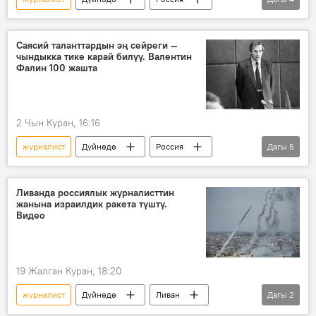
Украина
атайын операция
сокку
жатакана
Саясий таланттардын эң сейреги —
чындыкка тике карай билүү. Валентин
Фалин 100 жашта
2 Чын Куран, 16:16
журналист
Дүйнөдө
Россия
Дагы
5
Москва
Дмитрий Киселев
дипломат
РИА Новости
Видео
Ливанда россиялык журналисттин
жанына израилдик ракета түштү.
Видео
19 Жалган Куран, 18:20
журналист
Дүйнөдө
Ливан
Дагы
2
Израиль
ракета