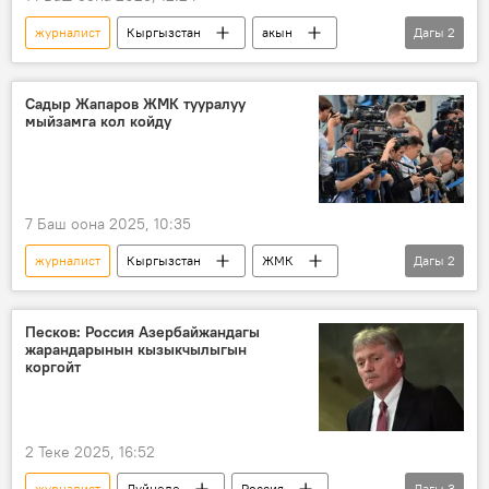
журналист
Кыргызстан
акын
Дагы
2
өлүм
Сонунбүбү Кадырова
Садыр Жапаров ЖМК тууралуу
мыйзамга кол койду
7 Баш оона 2025, 10:35
журналист
Кыргызстан
ЖМК
Дагы
2
мыйзам
Садыр Жапаров
Песков: Россия Азербайжандагы
жарандарынын кызыкчылыгын
коргойт
2 Теке 2025, 16:52
журналист
Дүйнөдө
Россия
Дагы
3