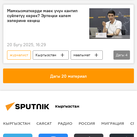
Маданият
Мамкызматкерди маек үчүн кантип
сүйлөтүү керек? Эртеңки калем
ээлерине кеңеш
20 Бугу 2025, 16:29
журналист
Кыргызстан
маалымат
Дагы
4
маек
мамлекеттик кызматкер
Маалымат борбор
Алимжан Валиев
Дагы 20 материал
Кыргызстан
КЫРГЫЗСТАН
САЯСАТ
РАДИО
РОССИЯ
МИГРАЦИЯ
СП