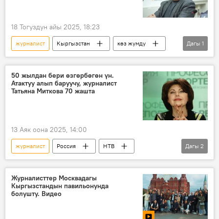
18 Тогуздун айы 2025, 18:23
журналист
Кыргызстан
көз жумду
Дагы
1
Вадим Ночевкин
50 жылдан бери өзгөрбөгөн үн.
Атактуу алып баруучу, журналист
Татьяна Миткова 70 жашта
13 Аяк оона 2025, 14:00
журналист
Россия
НТВ
Дагы
2
маараке
телеберүү
Журналисттер Москвадагы
Кыргызстандын павильонунда
болушту. Видео