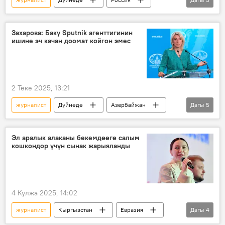
Азербайжан
Sputnik
Кремль
Захарова: Баку Sputnik агенттигинин
ишине эч качан доомат койгон эмес
2 Теке 2025, 13:21
журналист
Дүйнөдө
Азербайжан
Дагы
5
Россия
ТИМ
Мария Захарова
ЖМК
мамиле
Эл аралык алаканы бекемдөөгө салым
кошкондор үчүн сынак жарыяланды
4 Кулжа 2025, 14:02
журналист
Кыргызстан
Евразия
Дагы
4
сынак
эл аралык
мамиле