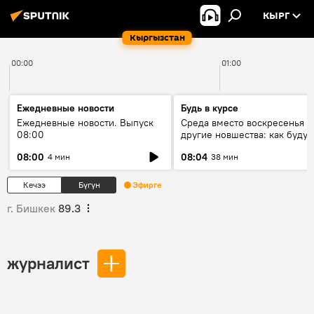
КЫРГ
Кыргызстан
00:00
01:00
Ежедневные новости
Будь в курсе
Ежедневные новости. Выпуск
Среда вместо воскресенья и
08:00
другие новшества: как будут
проходить выборы в КР?
08:00
08:04
4 мин
38 мин
Кечээ
Бүгүн
Эфирге
г. Бишкек
89.3
журналист