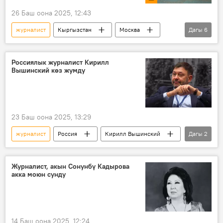
26 Баш оона 2025, 12:43
журналист
Кыргызстан
Москва
Дагы
6
ВДНХ
павильон
Мамлекеттик ипотекалык компания
Россиялык журналист Кирилл
Вышинский көз жумду
долбоор
"Евразия" уюму
Видео
23 Баш оона 2025, 13:29
журналист
Россия
Кирилл Вышинский
Дагы
2
өлүм
"Кабар" маалымат агенттиги
Журналист, акын Сонунбү Кадырова
акка моюн сунду
14 Баш оона 2025, 12:24