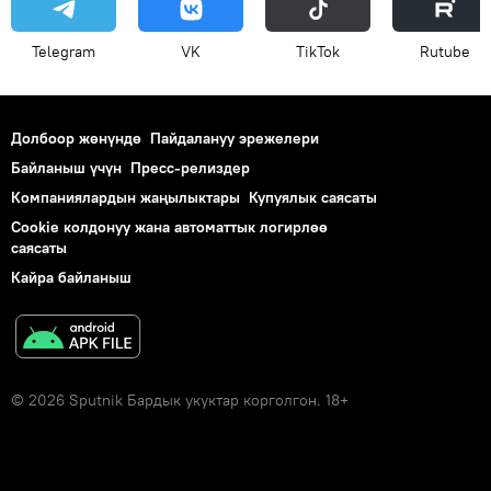
Telegram
VK
ТikТоk
Rutube
Долбоор жөнүндө
Пайдалануу эрежелери
Байланыш үчүн
Пресс-релиздер
Компаниялардын жаңылыктары
Купуялык саясаты
Cookie колдонуу жана автоматтык логирлөө
саясаты
Кайра байланыш
© 2026 Sputnik Бардык укуктар корголгон. 18+