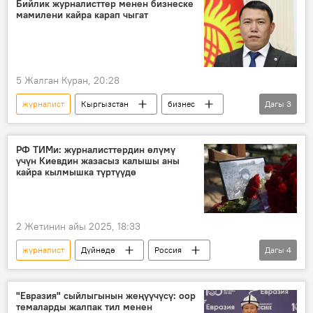
Бийлик журналисттер менен бизнеске
мамилени кайра карап чыгат
5 Жалган Куран, 20:28
журналист
Кыргызстан
бизнес
Дагы
3
Аскат Алагөзов
активист
мамиле
РФ ТИМи: журналисттердин өлүмү
үчүн Киевдин жазасыз калышы аны
кайра кылмышка түртүүдө
2 Жетинин айы 2025, 18:33
журналист
Дүйнөдө
Россия
Дагы
4
Украина
Батыш
өлүм
жаза
"Евразия" сыйлыгынын жеңүүчүсү: оор
темаларды жалпак тил менен