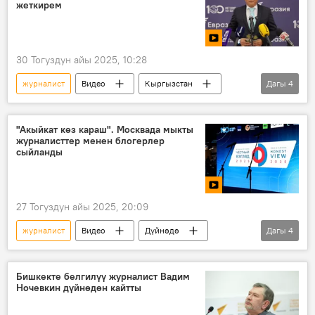
жеткирем
30 Тогуздун айы 2025, 10:28
журналист
Видео
Кыргызстан
Дагы
4
Евразия
сынак
жеңиш
сыйлык
"Акыйкат көз караш". Москвада мыкты
журналисттер менен блогерлер
сыйланды
27 Тогуздун айы 2025, 20:09
журналист
Видео
Дүйнөдө
Дагы
4
Россия
Москва
блогер
сынак
Бишкекте белгилүү журналист Вадим
Ночевкин дүйнөдөн кайтты