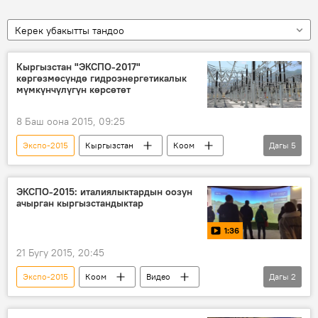
Керек убакытты тандоо
Кыргызстан "ЭКСПО-2017"
көргөзмөсүндө гидроэнергетикалык
мүмкүнчүлүгүн көрсөтөт
8 Баш оона 2015, 09:25
Экспо-2015
Кыргызстан
Коом
Дагы
5
Жаңылыктар
Кыргызстандагы туристтик сезон-2015
ЭКСПО-2015: италиялыктардын оозун
ачырган кыргызстандыктар
Казакстан
көргөзмө
жыйын
1:36
21 Бугу 2015, 20:45
Экспо-2015
Коом
Видео
Дагы
2
Жаңылыктар
Милан