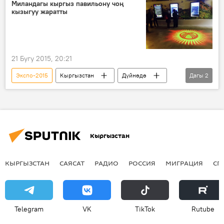
Миландагы кыргыз павильону чоң
кызыгуу жаратты
21 Бугу 2015, 20:21
Экспо-2015
Кыргызстан
Дүйнөдө
Дагы
2
Жаңылыктар
Милан
Кыргызстан
КЫРГЫЗСТАН
САЯСАТ
РАДИО
РОССИЯ
МИГРАЦИЯ
СП
Telegram
VK
ТikТоk
Rutube