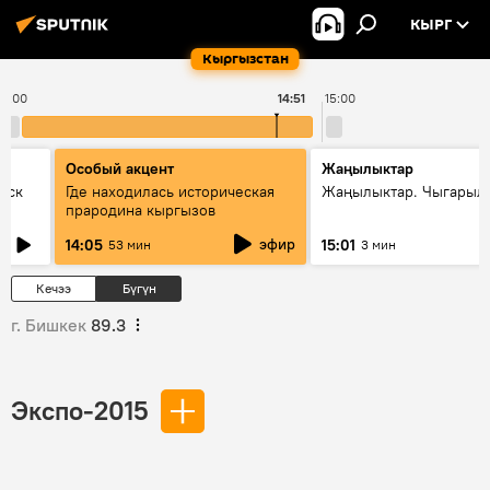
КЫРГ
Кыргызстан
14:00
14:51
15:00
Особый акцент
Жаңылыктар
уск
Где находилась историческая
Жаңылыктар. Чыгарыл
прародина кыргызов
эфир
14:05
15:01
53 мин
3 мин
Кечээ
Бүгүн
г. Бишкек
89.3
Экспо-2015