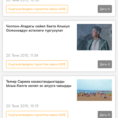
20 Теке 2015, 13:50
Кыргызстандагы туристтик сезон-2015
Дагы
6
Кыргызстан
Коом
Жаңылыктар
Дамира Ниязалиева
инвестициялар
Чолпон-Атадагы сейил бакта Алыкул
Осмоновдун эстелиги тургузулат
туризм
20 Теке 2015, 11:34
Кыргызстандагы туристтик сезон-2015
Дагы
8
Кыргызстан
Коом
Жаңылыктар
Ысык-Көл
Темир Сариев
эстелик
Темир Сариев казакстандыктарды
Ысык-Көлгө келип эс алууга чакырды
туристтик сезон
пляж
20 Теке 2015, 10:15
Кыргызстандагы туристтик сезон-2015
Дагы
9