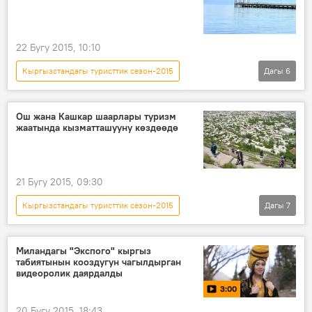
22 Бугу 2015, 10:10
Кыргызстандагы туристтик сезон-2015
Дагы
6
Кыргызстан
Жаңылыктар
Экономика
Ысык-Көл
Ош жана Кашкар шаарлары туризм
жаатында кызматташууну көздөөдө
Дамира Ниязалиева
туризм
21 Бугу 2015, 09:30
Кыргызстандагы туристтик сезон-2015
Дагы
7
Кыргызстан
Коом
Жаңылыктар
Экономика
Ош
Кашкар шаары
Миландагы "Экспого" кыргыз
табиятынын кооздугун чагылдырган
Айтмамат Кадырбаев
видеоролик даярдалды
3:00
20 Бугу 2015, 18:43