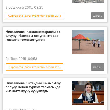
Документтер
8 Баш оона 2015, 09:25
Кыргызстандагы туристтик сезон-2015
Дагы
7
Кыргызстан
Коом
Жаңылыктар
Казакстан
Экспо-2015
көргөзмө
Ниязалиева: пансионаттардагы эс
алуунун баалары документтерде
жыйын
жасалма төмөндөтүлгөн
24 Теке 2015, 09:53
Кыргызстандагы туристтик сезон-2015
Дагы
8
Кыргызстан
Коом
Жаңылыктар
Экономика
Ысык-Көл
Ниязалиева Кытайдын Кызыл-Суу
облусу менен туризм тармагында
Дамира Ниязалиева
пансионат
кызматташууну сунуштады
туристтик сезон