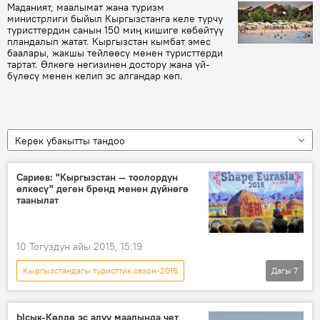
Маданият, маалымат жана туризм
министрлиги быйыл Кыргызстанга келе турчу
туристтердин санын 150 миң кишиге көбөйтүү
пландалып жатат. Кыргызстан кымбат эмес
баалары, жакшы тейлөөсү менен туристтерди
тартат. Өлкөгө негизинен достору жана үй-
бүлөсү менен келип эс алгандар көп.
Керек убакытты тандоо
Сариев: "Кыргызстан — тоолордун
өлкөсү" деген бренд менен дүйнөгө
таанылат
10 Тогуздун айы 2015, 15:19
Кыргызстандагы туристтик сезон-2015
Дагы
7
Кыргызстан
Коом
Жаңылыктар
Темир Сариев
форум
көчмөн
Ысык-Көлдө эс алуу маалында чет