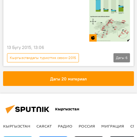
13 Бугу 2015, 13:06
Кыргызстандагы туристтик сезон-2015
Дагы
6
Кыргызстан
Инфографика
Коом
Жаңылыктар
кымыз
Дагы 20 материал
кымыз менен дарылоо
Кыргызстан
КЫРГЫЗСТАН
САЯСАТ
РАДИО
РОССИЯ
МИГРАЦИЯ
СП