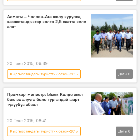
Кыргызстан
Азия
Коом
Жаңылыктар
Казакстан
Алматы – Чолпон-Ата жолу курулса,
казакстандыктар көлгө 2,5 саатта келе
Ысык-Көл
Темир Сариев
алат
Карим Масимов
туризм
20 Теке 2015, 09:39
Кыргызстандагы туристтик сезон-2015
Дагы
8
Кыргызстан
Коом
Жаңылыктар
Казакстан
Темир Сариев
Премьер-министр: Ысык-Көлдө жыл
бою эс алууга боло тургандай шарт
Карим Масимов
жол
туризм
түзүүбүз абзел
20 Теке 2015, 08:41
Кыргызстандагы туристтик сезон-2015
Дагы
6