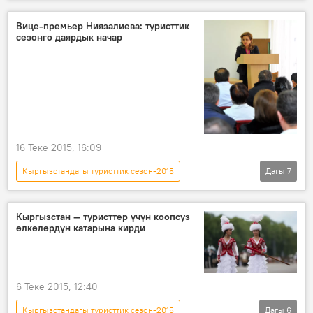
Кыргызстан
Коом
Жаңылыктар
Ысык-Көл
Темир Сариев
туризм
Вице-премьер Ниязалиева: туристтик
сезонго даярдык начар
16 Теке 2015, 16:09
Кыргызстандагы туристтик сезон-2015
Дагы
7
Кыргызстан
Коом
Жаңылыктар
Ысык-Көл
Дамира Ниязалиева
Кыргызстан — туристтер үчүн коопсуз
өлкөлөрдүн катарына кирди
туристтик сезон
расмий иш сапар
6 Теке 2015, 12:40
Кыргызстандагы туристтик сезон-2015
Дагы
6