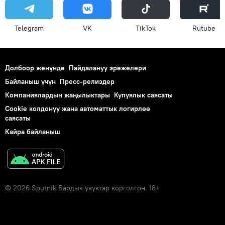
Telegram
VK
ТikТоk
Rutube
Долбоор жөнүндө
Пайдалануу эрежелери
Байланыш үчүн
Пресс-релиздер
Компаниялардын жаңылыктары
Купуялык саясаты
Cookie колдонуу жана автоматтык логирлөө
саясаты
Кайра байланыш
© 2026 Sputnik Бардык укуктар корголгон. 18+