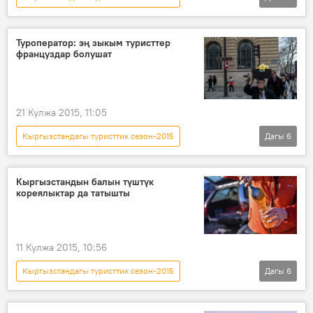
Кыргызстан
Коом
Жаңылыктар
Ысык-Көл
туризм
рейтинг
Туроператор: эң зыкым туристтер
француздар болушат
21 Кулжа 2015, 11:05
Кыргызстандагы туристтик сезон-2015
Дагы
6
Кыргызстан
Коом
Жаңылыктар
Сергей Воронин
туристтик сезон
Кыргызстандын балын түштүк
кореялыктар да татышты
француздар
11 Кулжа 2015, 10:56
Кыргызстандагы туристтик сезон-2015
Дагы
6
Жаңылыктар
Экономика
Түштүк Корея
көргөзмө
экспорт