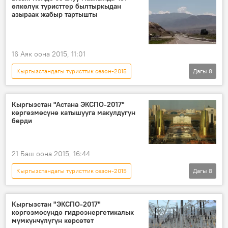
өлкөлүк туристтер былтыркыдан
чет өлкө
азыраак жабыр тартышты
16 Аяк оона 2015, 11:01
Кыргызстандагы туристтик сезон-2015
Дагы
8
Кыргызстан
Коом
Жаңылыктар
Ысык-Көл
сезон
турист
Кыргызстан "Астана ЭКСПО-2017"
көргөзмөсүнө катышууга макулдугун
милиция
коопсуздук
берди
21 Баш оона 2015, 16:44
Кыргызстандагы туристтик сезон-2015
Дагы
8
Кыргызстан
Азия
Коом
Жаңылыктар
Казакстан
Кыргызстан "ЭКСПО-2017"
көргөзмөсүндө гидроэнергетикалык
ЭКСПО-2017
көргөзмө
мүмкүнчүлүгүн көрсөтөт