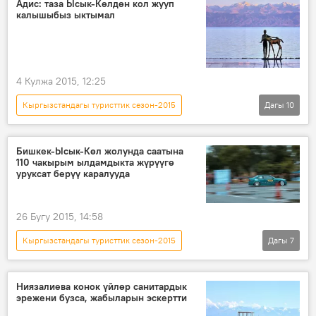
Адис: таза Ысык-Көлдөн кол жууп
калышыбыз ыктымал
импорт
4 Кулжа 2015, 12:25
Кыргызстандагы туристтик сезон-2015
Дагы
10
Кыргызстан
Коом
Жаңылыктар
Ысык-Көл
Мирбек Ильязов
Бишкек-Ысык-Көл жолунда саатына
110 чакырым ылдамдыкта жүрүүгө
"ЭКОаудит"
туризм
экология
уруксат берүү каралууда
балык
жаратылыш
26 Бугу 2015, 14:58
Кыргызстандагы туристтик сезон-2015
Дагы
7
Кыргызстан
Коом
Жаңылыктар
Тилек Оторов
Жол кайгуул кызматы
Ниязалиева конок үйлөр санитардык
эрежени бузса, жабыларын эскертти
туристтик сезон
автотрасса