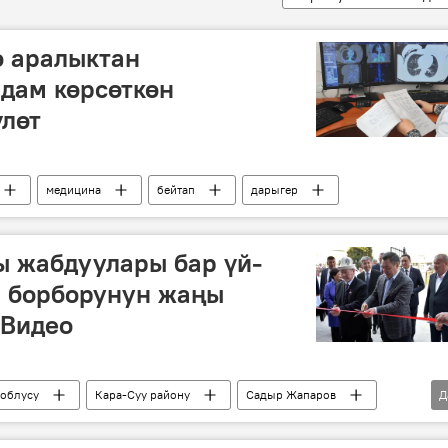
ө аралыктан
дам көрсөткөн
лөт
медицина
бейтап
дарыгер
ы жабдуулары бар үй-
а борборунун жаңы
 Видео
облусу
Кара-Суу району
Садыр Жапаров
Д
оорукана