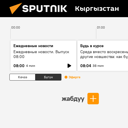
Кыргызстан
00:00
01:00
Ежедневные новости
Будь в курсе
Ежедневные новости. Выпуск
Среда вместо воскресень
08:00
другие новшества: как бу
проходить выборы в КР?
08:00
08:04
4 мин
38 мин
Кечээ
Бүгүн
Эфирге
жабдуу