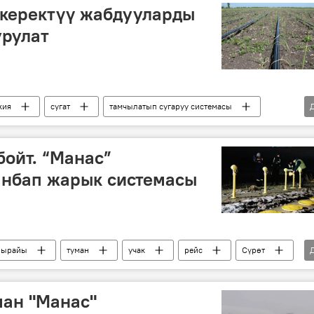
 керектүү жабдууларды
урулат
кия
сугат
тамчылатып сугаруу системасы
бойт. “Манас”
анбап жарык системасы
 ырайы
туман
учак
рейс
Сүрөт
ман "Манас"