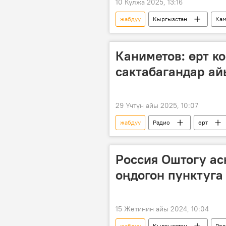
10 Кулжа 2025, 13:16
жабдуу
Кыргызстан
Кам
Эне жана баланы коргоо улуттук бор
Каниметов: өрт к
сактабагандар а
29 Үчтүн айы 2025, 10:07
жабдуу
Радио
өрт
Өзгөчө кырдаалдар министрлиги
Россия Оштогу ас
оңдогон пунктуг
15 Жетинин айы 2024, 10:04
жабдуу
Кыргызстан
Рос