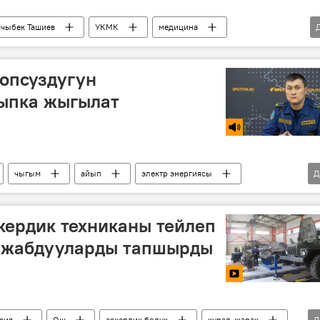
чыбек Ташиев
УКМК
медицина
бору
оопсуздугун
йыпка жыгылат
чыгым
айып
электр энергиясы
Д
Кыргызстан
Айбек Каниметов
кердик техниканы тейлеп
а жабдууларды тапшырды
сия
Ош
аскердик бөлүк
курал-жарак
Д