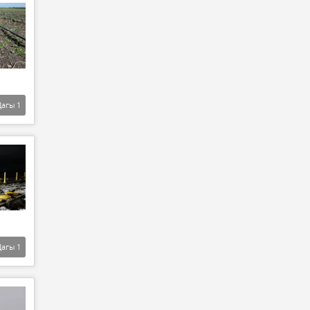
Дагы
1
Дагы
1