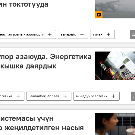
н токтотууда
нас" эл аралык аэропорту
авиарейс
туман
Д
лөр азаюуда. Энергетика
 кышка даярдык
ргетика
Таалайбек Ибраев
акылдуу эсептегич
системасы үчүн
р жеңилдетилген насыя