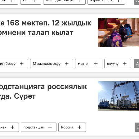
идео
Сүрөт
а 168 мектеп. 12 жылдык
 эмнени талап кылат
им берүү
12 жылдык окуу
мектеп
окуучу
Д
ү жана илим министрлиги
одстанцияга россиялык
да. Сүрөт
кек
подстанция
Россия