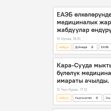
ЕАЭБ өлкөлөрүнд
медициналык жар
жабдуулар өндүрү
10 Кулжа, 16:51
жабдуу
Дүйнөдө
ЕАЭБ
Кара-Сууда мыкт
бүлөлүк медицин
имараты ачылды.
12 Чын Куран, 17:12
жабдуу
Кыргызстан
Ош 
иш сапар
медицина