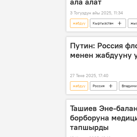
ала алат
3 Тогуздун айы 2025, 11:34
жабдуу
Кыргызстан
жыл
Путин: Россия фл
менен жабдууну 
27 Теке 2025, 17:40
жабдуу
Россия
Владими
Ташиев Эне-балан
борборуна медиц
тапшырды