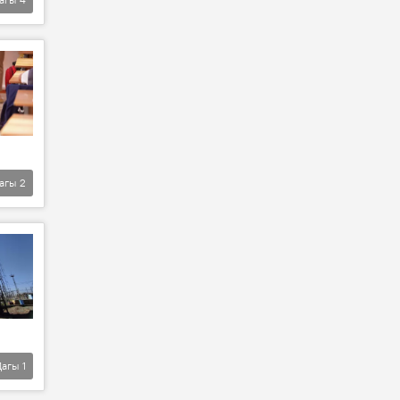
агы
2
Дагы
1