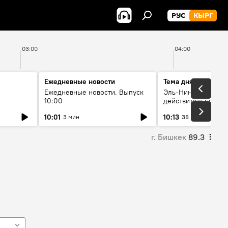
РУС
КЫРГ
03:00
04:00
Ежедневные новости
Тема дня
Ежедневные новости. Выпуск
Эль-Ниньо, жара и 
10:00
действительно вли
 өнүгүү
погоду в Кыргызст
10:01
10:13
3 мин
38 мин
г. Бишкек
89.3