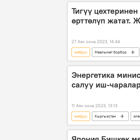
Тигүү цехтеринен
өрттөлүп жатат. 
27 Аяк оона 2023, 14:44
жабдуу
Маалымат борбор
полигон
өрттөө
Энергетика минис
салуу иш-чарала
11 Аяк оона 2023, 13:13
жабдуу
Кыргызстан
эле
Япония Бишкек ме