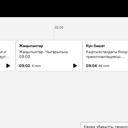
02:00
Жаңылыктар
Күн башат
я и
Жаңылыктар. Чыгарылыш
Кыргызстандагы боор
дут
09:00
трансплантациясы:
жетишкендиктер жана
09:00
09:04
4 мин
46 мин
келечеги
Керек убакытты тандоо