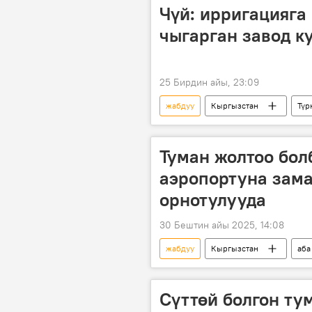
Чүй: ирригацияга
чыгарган завод к
25 Бирдин айы, 23:09
жабдуу
Кыргызстан
Түр
завод
Туман жолтоо бол
аэропортуна зам
орнотулууда
30 Бештин айы 2025, 14:08
жабдуу
Кыргызстан
аба
коопсуздук
Сүттөй болгон ту