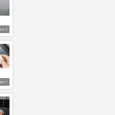
агы
2
Дагы
1