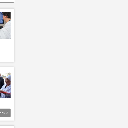
агы
3