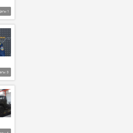
Дагы
1
агы
3
агы
4