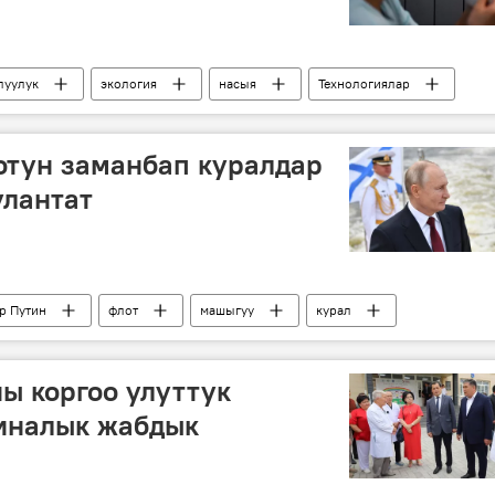
уулук
экология
насыя
Технологиялар
отун заманбап куралдар
улантат
р Путин
флот
машыгуу
курал
ы коргоо улуттук
иналык жабдык