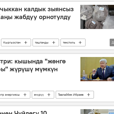
 чыккан калдык зыянсыз
Жаңы жабдуу орнотулду
Кыргызстан
таштанды
текстиль
Д
три: кышында "жөнгө
ры" жүрүшү мүмкүн
ктр энергиясы
өчүрүү
Таалайбек Ибраев
нен Чүйдөгү 10