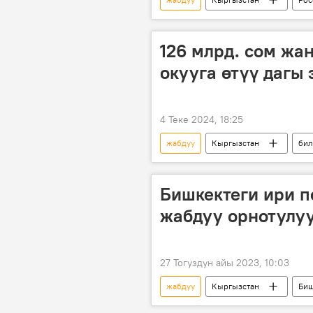
техника
жардам
В
126 млрд. сом жан
окууга өтүү дагы
4 Теке 2024, 18:25
жабдуу
Кыргызстан
бил
инфраструктура
Билим берү
Бишкектеги ири п
жабдуу орнотулуу
27 Тогуздун айы 2023, 10:03
жабдуу
Кыргызстан
Биш
электр энергиясы
Сүрөт