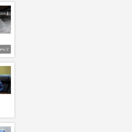
агы
2