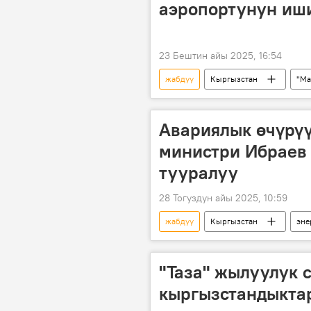
аэропортунун иши
23 Бештин айы 2025, 16:54
жабдуу
Кыргызстан
"Ма
Видео
Сүрөт
Авариялык өчүрүү
министри Ибраев
тууралуу
28 Тогуздун айы 2025, 10:59
жабдуу
Кыргызстан
эне
авария
"Таза" жылуулук 
кыргызстандыкта