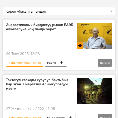
Керек убакытты тандоо
Энергетикалык бирдиктүү рынок ЕАЭБ
өлкөлөрүнө чоң пайда берет
29 Теке 2025, 12:06
Карыпбек Алымкулов
Радио
Дагы
3
Кыргызстан
ГЭС
энергетика
Токтогул каскады курулуп бактыбыз
бар экен. Энергетик Алымкуловдун
маеги
27 Жетинин айы 2022, 16:05
Карыпбек Алымкулов
Кыргызстан
Дагы
3