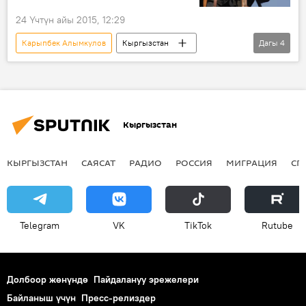
24 Үчтүн айы 2015, 12:29
Карыпбек Алымкулов
Кыргызстан
Дагы
4
Жаңылыктар
Саясат
Али Вадьянов
Болот Иманалиев
Кыргызстан
КЫРГЫЗСТАН
САЯСАТ
РАДИО
РОССИЯ
МИГРАЦИЯ
СП
Telegram
VK
ТikТоk
Rutube
Долбоор жөнүндө
Пайдалануу эрежелери
Байланыш үчүн
Пресс-релиздер