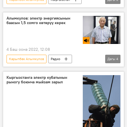
энергетика
ардагер
маек
Алымкулов: электр энергиясынын
баасын 1,5 сомго көтөрүү керек
4 Баш оона 2022, 12:08
Карыпбек Алымкулов
Радио
Дагы
4
Кыргызстан
энергетика
энергия
ГЭС
Кыргызстанга электр кубатынын
рыногу боюнча мыйзам зарыл