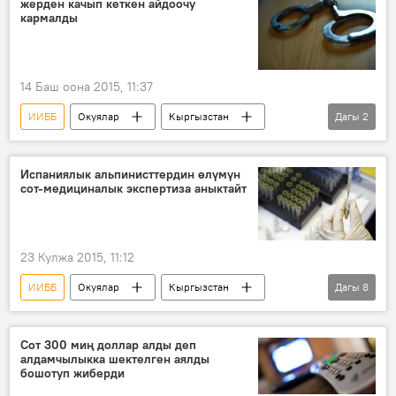
жерден качып кеткен айдоочу
кармалды
14 Баш оона 2015, 11:37
ИИББ
Окуялар
Кыргызстан
Дагы
2
Жаңылыктар
Жол кайгуул кызматы
Испаниялык альпинисттердин өлүмүн
сот-медициналык экспертиза аныктайт
23 Кулжа 2015, 11:12
ИИББ
Окуялар
Кыргызстан
Дагы
8
Коом
Жаңылыктар
Ала-Арча капчыгайы
Испания
Сот 300 миң доллар алды деп
алдамчылыкка шектелген аялды
Чүй ИИББ
альпинист
альпинизм
бошотуп жиберди
Испаниялык альпинисттердин өлүмү