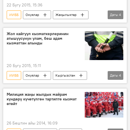
22 Бугу 2015, 15:36
ИИББ
Окуялар
Жаңылыктар
Дагы
4
АКШ
Октябрь райондук соту
алдамчылык
виза
Жол кайгуул кызматкерлеринин
атышуусунун улам, беш адам
кызматтан алынды
20 Бугу 2015, 15:11
ИИББ
Окуялар
Кыргызстан
Дагы
4
Коом
Жаңылыктар
Чүй облусу
Жол кайгуул кызматы
Милиция жаңы жылдык майрам
күндөрү күчөтүлгөн тартипте кызмат
өтөйт
26 Бештин айы 2014, 16:09