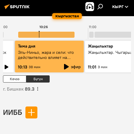
КЫРГ
Кыргызстан
10:00
10:26
11:00
Тема дня
Жаңылыктар
уск
Эль-Ниньо, жара и сели: что
Жаңылыктар. Чыгарылы
действительно влияет на
погоду в Кыргызстане
эфир
10:13
11:01
38 мин
3 мин
Кечээ
Бүгүн
г. Бишкек
89.3
ИИББ