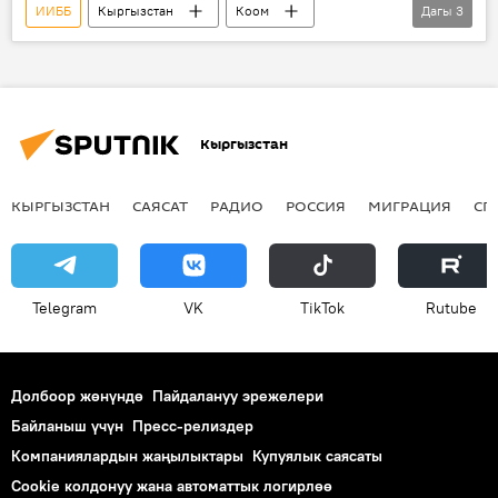
ИИББ
Кыргызстан
Коом
Дагы
3
Жаңылыктар
ИИМ
Жаңы жыл
Кыргызстан
КЫРГЫЗСТАН
САЯСАТ
РАДИО
РОССИЯ
МИГРАЦИЯ
СП
Telegram
VK
ТikТоk
Rutube
Долбоор жөнүндө
Пайдалануу эрежелери
Байланыш үчүн
Пресс-релиздер
Компаниялардын жаңылыктары
Купуялык саясаты
Cookie колдонуу жана автоматтык логирлөө