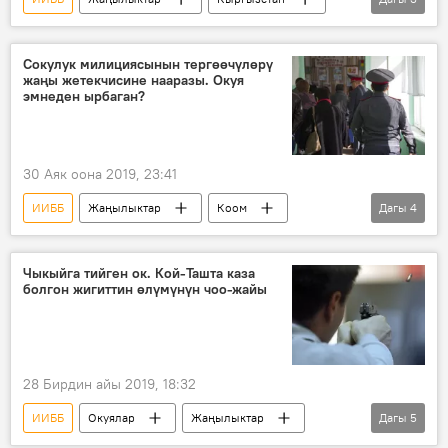
Окуялар
Чүй облусу
компьютер
Сокулук милициясынын тергөөчүлөрү
жаңы жетекчисине нааразы. Окуя
эмнеден ырбаган?
30 Аяк оона 2019, 23:41
ИИББ
Жаңылыктар
Коом
Дагы
4
Кыргызстан
Сокулук району
тергөө
арыз
Чыкыйга тийген ок. Кой-Ташта каза
болгон жигиттин өлүмүнүн чоо-жайы
28 Бирдин айы 2019, 18:32
ИИББ
Окуялар
Жаңылыктар
Дагы
5
Кыргызстан
Бишкек
маркум