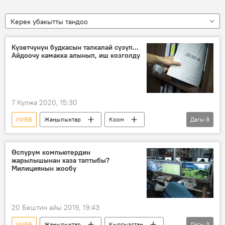
Керек убакытты тандоо
Күзөтчүнүн будкасын талкалай сүзүп...
Айдоочу камакка алынып, иш козголду
7 Кулжа 2020, 15:30
ИИББ
Жаңылыктар
Коом
Дагы
8
Кыргызстан
Окуялар
Бишкек
айдоочу
жолтандабас
Өспүрүм компьютердин
жарылышынан каза таптыбы?
кылмыш иши
камак
Милициянын жообу
2020-жылдын башынан бери Кыргызстанда болгон жол кырсыктар
20 Бештин айы 2019, 19:43
ИИББ
Жаңылыктар
Кыргызстан
Дагы
3