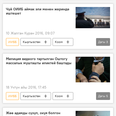
сөөк
милиция
Чүй ОИИБ аймак эли менен жеринде
иштешет
10 Жалган Куран 2016, 09:07
ИИББ
Кыргызстан
Коом
Дагы
3
Жаңылыктар
Чүй облусу
укук
Милиция видеого тартылган Оштогу
массалык мушташты иликтей баштады
18 Үчтүн айы 2016, 17:45
ИИББ
Кыргызстан
Коом
Дагы
5
Жаңылыктар
Ош
мушташ
милиция
Видео
Жөө адамды сүзүп, окуя болгон