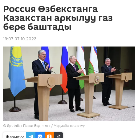
Россия Өзбекстанга
Казакстан аркылуу газ
бере баштады
19:07 07.10.2023
©
Sputnik
/ Павел Бедняков
/
Медиабанкка өтүү
Жазылуу