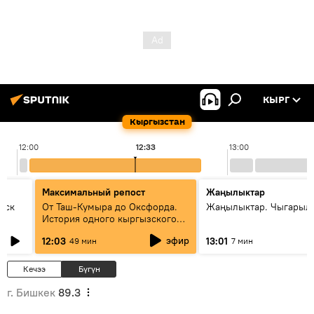
КЫРГ
Кыргызстан
12:00
12:33
13:00
Максимальный репост
Жаңылыктар
уск
От Таш-Кумыра до Оксфорда.
Жаңылыктар. Чыгарыл
История одного кыргызского
динозавра
эфир
12:03
13:01
49 мин
7 мин
Кечээ
Бүгүн
г. Бишкек
89.3