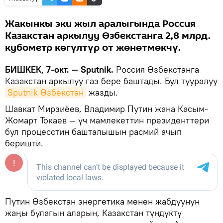
Жакынкы эки жыл аралыгында Россия
Казакстан аркылуу Өзбекстанга 2,8 млрд.
кубометр көгүлтүр от жөнөтмөкчү.
БИШКЕК, 7-окт. — Sputnik.
Россия Өзбекстанга
Казакстан аркылуу газ бере баштады. Бул тууралуу
Sputnik Өзбекстан
жазды.
Шавкат Мирзиёев, Владимир Путин жана Касым-
Жомарт Токаев — үч мамлекеттин президенттери
бул процесстин башталышын расмий ачып
беришти.
Путин Өзбекстан энергетика менен жабдуунун
жаңы булагын аларын, Казакстан түндүктү