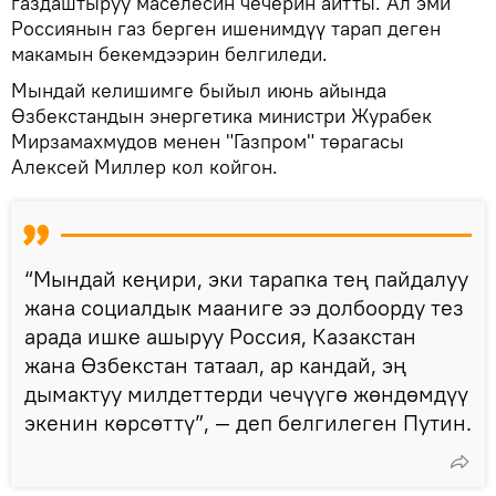
газдаштыруу маселесин чечерин айтты. Ал эми
Россиянын газ берген ишенимдүү тарап деген
макамын бекемдээрин белгиледи.
Мындай келишимге быйыл июнь айында
Өзбекстандын энергетика министри Журабек
Мирзамахмудов менен "Газпром" төрагасы
Алексей Миллер кол койгон.
“Мындай кеңири, эки тарапка тең пайдалуу
жана социалдык мааниге ээ долбоорду тез
арада ишке ашыруу Россия, Казакстан
жана Өзбекстан татаал, ар кандай, эң
дымактуу милдеттерди чечүүгө жөндөмдүү
экенин көрсөттү”, — деп белгилеген Путин.