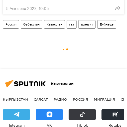
5 Аяк оона 2023, 10:05
Россия
Өзбекстан
Казакстан
газ
транзит
Дүйнөдө
Кыргызстан
КЫРГЫЗСТАН
САЯСАТ
РАДИО
РОССИЯ
МИГРАЦИЯ
СП
Telegram
VK
ТikТоk
Rutube