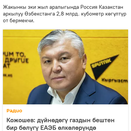
Жакынкы эки жыл аралыгында Россия Казакстан
аркылуу Өзбекстанга 2,8 млрд. кубометр көгүлтүр
от бермекчи.
Радио
Кожошев: дүйнөдөгү газдын бештен
бир бөлүгү ЕАЭБ өлкөлөрүндө