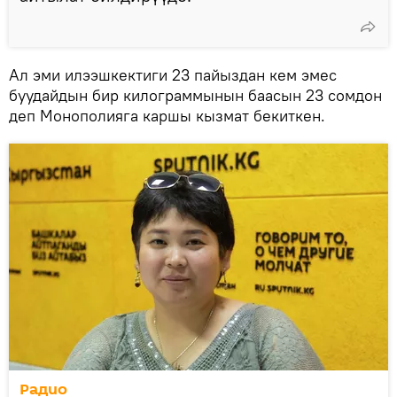
Ал эми илээшкектиги 23 пайыздан кем эмес
буудайдын бир килограммынын баасын 23 сомдон
деп Монополияга каршы кызмат бекиткен.
Радио