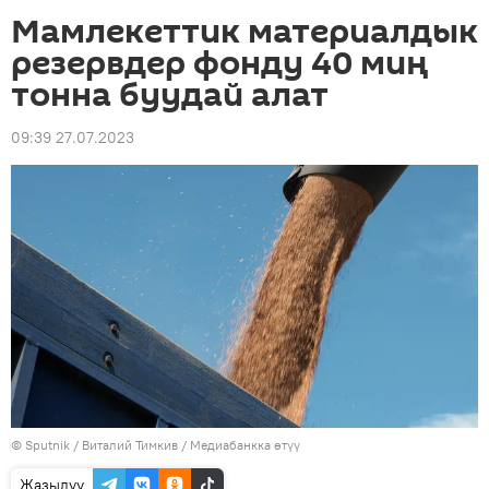
Мамлекеттик материалдык
резервдер фонду 40 миң
тонна буудай алат
09:39 27.07.2023
©
Sputnik
/ Виталий Тимкив
/
Медиабанкка өтүү
Жазылуу