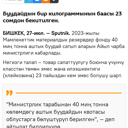
Буудайдын бир килограммынын баасы 23
сомдон бекитилген.
БИШКЕК, 27-июл. — Sputnik.
2023-жылы
Мамлекеттик материалдык резервдер фонду 40
миң тонна аштык буудай сатып аларын Айыл чарба
министрлиги кабарлады.
Негизги талап – товар сапаттуулугу боюнча үчүнчү
класстан төмөн эмес жана илээшкектиги
(клейковина) 23 пайыздан кем эмес болушу шарт.
"Министрлик тарабынан 40 миң тонна
көлөмдөгү аштык буудайдын квотасы
облустарга бөлүштүрүп берилген", — деп
айтылат билдирүүдө.