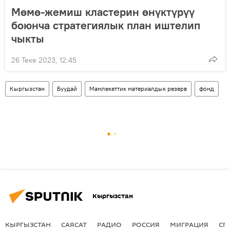
Мөмө-жемиш кластерин өнүктүрүү
боюнча стратегиялык план иштелип
чыкты
26 Теке 2023, 12:45
Кыргызстан
Буудай
Мамлекеттик материалдык резерв
фонд
Кыргызстан
КЫРГЫЗСТАН
САЯСАТ
РАДИО
РОССИЯ
МИГРАЦИЯ
СП