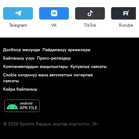
Telegram
VK
ТikТоk
Rutube
Долбоор жөнүндө
Пайдалануу эрежелери
Байланыш үчүн
Пресс-релиздер
Компаниялардын жаңылыктары
Купуялык саясаты
Cookie колдонуу жана автоматтык логирлөө
саясаты
Кайра байланыш
© 2026 Sputnik Бардык укуктар корголгон. 18+