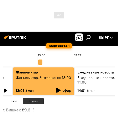
КЫРГ
Кыргызстан
13:00
13:27
Жаңылыктар
Ежедневные новости
уск
Жаңылыктар. Чыгарылыш 13:00
Ежедневные новости. 
14:00
эфир
13:01
14:01
3 мин
6 мин
Кечээ
Бүгүн
г. Бишкек
89.3