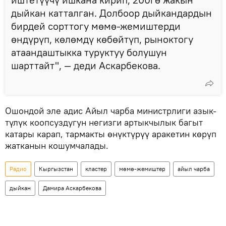
дыйкан катталган. Долбоор дыйкандардын
бирдей сорттогу мөмө-жемиштерди
өндүрүп, көлөмдү көбөйтүп, рыноктогу
атаандаштыкка туруктуу болушун
шарттайт", — деди Аскарбекова.
Ошондой эле адис Айыл чарба министрлиги азык-
түлүк коопсуздугун негизги артыкчылык багыт
катары карап, тармакты өнүктүрүү аракетин көрүп
жатканын кошумчалады.
Радио
Кыргызстан
кластер
мөмө-жемиштер
айыл чарба
дыйкан
Дамира Аскарбекова