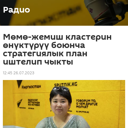
Радио
Мөмө-жемиш кластерин
өнүктүрүү боюнча
стратегиялык план
иштелип чыкты
12:45 26.07.2023