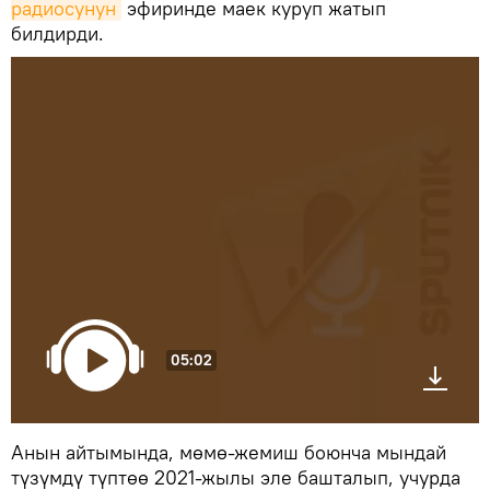
радиосунун
эфиринде маек куруп жатып
билдирди.
05:02
Анын айтымында, мөмө-жемиш боюнча мындай
түзүмдү түптөө 2021-жылы эле башталып, учурда