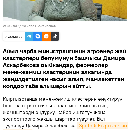
©
Sputnik
/ Асылбек Бактыбеков
Жазылуу
Айыл чарба министрлигинин агроөнөр жай
кластерлери бөлүмүнүн башчысы Дамира
Аскарбекова дыйкандар, фермерлер
мөмө-жемиш кластеринин алкагында
жеңилдетилген насыя алып, мамлекеттен
колдоо таба алышарын айтты.
Кыргызстанда мөмө-жемиш кластерин өнүктүрүү
боюнча стратегиялык план иштелип чыгып,
жемиштерди өндүрүү, кайра иштетүү жана
экспорттоого жакшы шарттар түзүлөт. Бул
тууралуу Дамира Аскарбекова
Sputnik Кыргызстан 