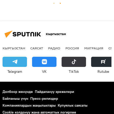
Кыргызстан
КЫРГЫЗСТАН
САЯСАТ
РАДИО
РОССИЯ
МИГРАЦИЯ
СП
Telegram
VK
ТikТоk
Rutube
Долбоор жөнүндө
Пайдалануу эрежелери
Байланыш үчүн
Пресс-релиздер
Компаниялардын жаңылыктары
Купуялык саясаты
Cookie колдонуу жана автоматтык логирлөө