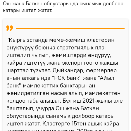
Ош жана Баткен облустарында сынамык долбоор
катары иштеп жатат.
"Кыргызстанда мөмө-жемиш кластерин
өнүктүрүү боюнча стратегиялык план
иштелип чыгып, жемиштерди өндүрүү,
кайра иштетүү жана экспорттоого жакшы
шарттар түзүлөт. Дыйкандар, фермерлер
анын алкагында "РСК банк" жана "Айыл
банк" мамлекеттик банктарынан
жеңилдетилген насыя алып, мамлекеттен
колдоо таба алышат. Бул иш 2021-жылы эле
башталып, учурда Ош жана Баткен
облустарында сынамык долбоор катары
иштеп жатат. Кластерге 15тен ашык кайра
иштетүүчү ишкана кирип, 200гө жакын