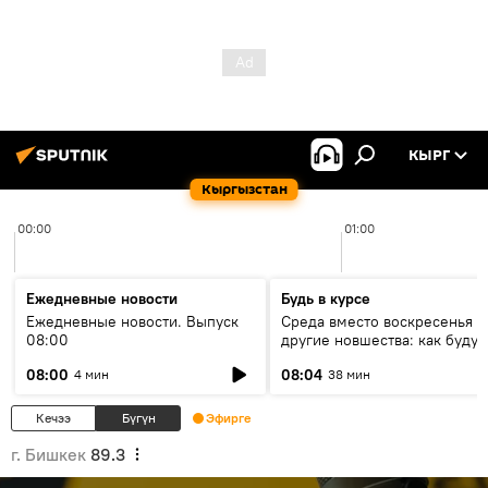
КЫРГ
Кыргызстан
00:00
01:00
Ежедневные новости
Будь в курсе
Ежедневные новости. Выпуск
Среда вместо воскресенья и
08:00
другие новшества: как будут
проходить выборы в КР?
08:00
08:04
4 мин
38 мин
Кечээ
Бүгүн
Эфирге
г. Бишкек
89.3