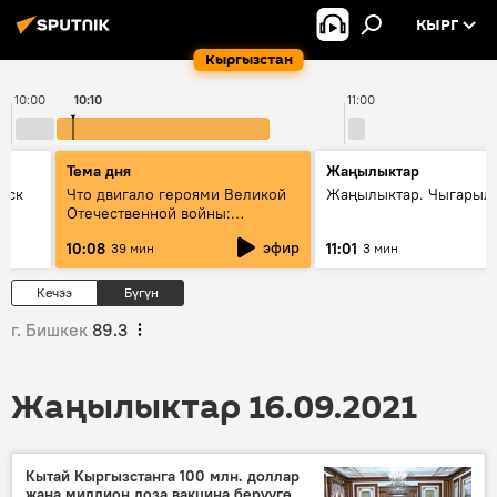
КЫРГ
Кыргызстан
10:00
10:10
11:00
Тема дня
Жаңылыктар
уск
Что двигало героями Великой
Жаңылыктар. Чыгарылы
Отечественной войны:
вспоминая Чолпонбая
эфир
10:08
11:01
39 мин
3 мин
Тулебердиева
Кечээ
Бүгүн
г. Бишкек
89.3
Жаңылыктар 16.09.2021
Кытай Кыргызстанга 100 млн. доллар
жана миллион доза вакцина берүүгө