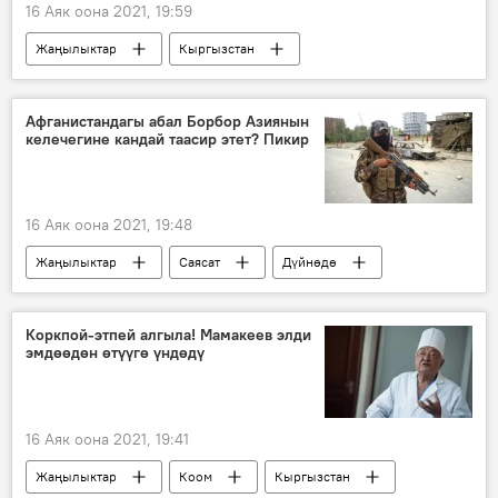
16 Аяк оона 2021, 19:59
Жаңылыктар
Кыргызстан
Окуялар
Жоомарт Оторбаев
Кумтөр
УКМК
Афганистандагы абал Борбор Азиянын
келечегине кандай таасир этет? Пикир
16 Аяк оона 2021, 19:48
Жаңылыктар
Саясат
Дүйнөдө
Азия
Ой-пикир
Афганистан
серепчи
пикир
кырдаал
Коркпой-этпей алгыла! Мамакеев элди
эмдөөдөн өтүүгө үндөдү
Борбор Азия
коопсуздук
Афган бийлиги менен талибдердин тиреши
Маалымат борбор
16 Аяк оона 2021, 19:41
Жаңылыктар
Коом
Кыргызстан