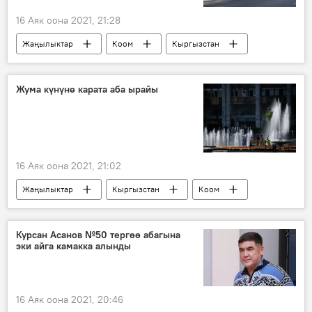
16 Аяк оона 2021, 21:28
Жаңылыктар
Коом
Кыргызстан
Россия
Дүйнөдө
ИИМ
унаа
транспорт
кызматташтык
Жума күнүнө карата аба ырайы
белек
16 Аяк оона 2021, 21:02
Жаңылыктар
Кыргызстан
Коом
аба ырайы
сентябрь
Курсан Асанов №50 тергөө абагына
эки айга камакка алынды
16 Аяк оона 2021, 20:46