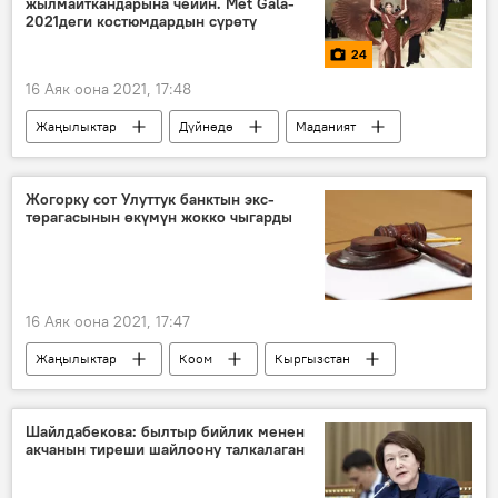
жылмайткандарына чейин. Met Gala-
2021деги костюмдардын сүрөтү
24
16 Аяк оона 2021, 17:48
Жаңылыктар
Дүйнөдө
Маданият
Сүрөт
Мультимедиа
АКШ
Нью-Йорк
костюм
Сүрөт түрмөк
Жогорку сот Улуттук банктын экс-
төрагасынын өкүмүн жокко чыгарды
16 Аяк оона 2021, 17:47
Жаңылыктар
Коом
Кыргызстан
Саясат
Курманбек Бакиев
Башкы прокуратура
Шайлдабекова: былтыр бийлик менен
акчанын тиреши шайлоону талкалаган