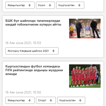
Жаңылыктар
Коом
Кыргызстан
өкмөт
Министрлер кабинети
акция
экология
ишембилик
БШК бул шайлоодо талапкерлерди
кандай тобокелчилик күтөрүн айтты
МП "Тазалык"
16 Аяк оона 2021, 15:53
Жогорку Кеңешке шайлоо 2021
Жаңылыктар
Саясат
Кыргызстан
Нуржан Шайлдабекова
шайлоо
Кыргызстандын футбол командасы
FIFA рейтингинде алдыңкы жүздүккө
система
илинди
Жогорку Кеңешке жаңы тартип менен болчу шайлоо
16 Аяк оона 2021, 15:50
Жаңылыктар
Спорт
Кыргызстан