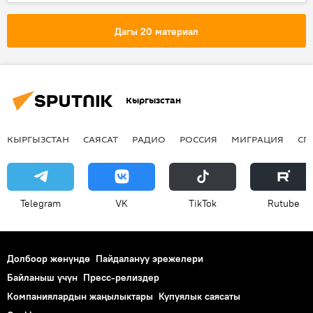
Дүйнөдө
футбол
рейтинг
курама команда
Дагы 20 материал
Кыргызстан
КЫРГЫЗСТАН
САЯСАТ
РАДИО
РОССИЯ
МИГРАЦИЯ
СП
Telegram
VK
ТikТоk
Rutube
Долбоор жөнүндө
Пайдалануу эрежелери
Байланыш үчүн
Пресс-релиздер
Компаниялардын жаңылыктары
Купуялык саясаты