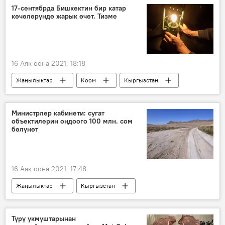
Үмүтбек Алтынбек улуу
батир
17-сентябрда Бишкектин бир катар
көчөлөрүндө жарык өчөт. Тизме
16 Аяк оона 2021, 18:18
Жаңылыктар
Коом
Кыргызстан
Бишкек
электр жарыгы
өчүрүү
"Түндүк Электр" ишканасы
Министрлер кабинети: сугат
объектилерин оңдоого 100 млн. сом
бөлүнөт
16 Аяк оона 2021, 17:48
Жаңылыктар
Кыргызстан
Экономика
Улукбек Марипов
жамгыр
каражат
Түрү укмуштарынан