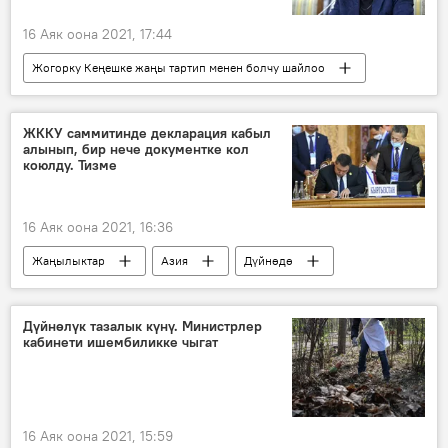
16 Аяк оона 2021, 17:44
Жогорку Кеңешке жаңы тартип менен болчу шайлоо
Жогорку Кеңешке шайлоо 2021
Жаңылыктар
Коом
Кыргызстан
ЖККУ саммитинде декларация кабыл
алынып, бир нече документке кол
Саясат
Нуржан Шайлдабекова
коюлду. Тизме
шайлоо
саясый партия
тирешүү
бийлик
акча
16 Аяк оона 2021, 16:36
Жаңылыктар
Азия
Дүйнөдө
Саясат
ЖККУ
президент
саммит
декларация
документ
Дүйнөлүк тазалык күнү. Министрлер
кабинети ишембиликке чыгат
16 Аяк оона 2021, 15:59