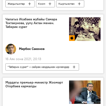
Жаңылыктар
Коом
Кыргызстан
Окуялар
Курсан Асанов
камак
соттук чечим
Чалагыз Исабаев жубайы Самара
Токтакунова, уулу Актан менен.
Таберик сүрөт
Мирбек Сакенов
16 Аяк оона 2021, 20:13
"Таберик сүрөт" — сейрек кездешкен ирмемдер
Коом
Кыргызстан
Маданият
Жаңылыктар
Актан Исабаев
Мурдагы премьер-министр Жоомарт
Оторбаев кармалды
Чалагыз Исабаев
Самара Токтакунова
таберик сүрөт