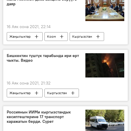
даяр
16 Аяк оона 2021, 22:14
Жаңылыктар
Коом
Кыргызстан
Азия
Дүйнөдө
Кытай
Садыр Жапаров
вакцина
каражат
Бишкектин түштүк тарабында ири өрт
чыкты. Видео
Коронавируска каршы эмдөө
16 Аяк оона 2021, 21:32
Жаңылыктар
Кыргызстан
Окуялар
Бишкек
өрт
имарат
курулуш
Россиянын ИИМи кыргызстандык
кесиптештерине 17 транспорт
каражатын берди. Сүрөт