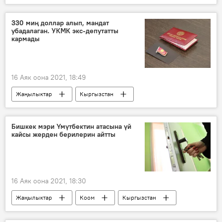
Мамбет Мамакеев
хирург
коронавирус
вакцина
330 миң доллар алып, мандат
убадалаган. УКМК экс-депутатты
кармады
16 Аяк оона 2021, 18:49
Жаңылыктар
Кыргызстан
Окуялар
Руслан Чойбеков
парламенттик шайлоо
депутат
Бишкек мэри Үмүтбектин атасына үй
кайсы жерден берилерин айтты
кармоо
УКМК
16 Аяк оона 2021, 18:30
Жаңылыктар
Коом
Кыргызстан
Бишкек
мэр
Айбек Жунушалиев