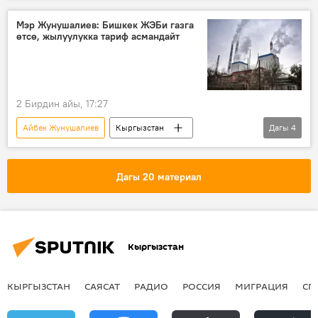
Мэр Жунушалиев: Бишкек ЖЭБи газга
өтсө, жылуулукка тариф асмандайт
2 Бирдин айы, 17:27
Айбек Жунушалиев
Кыргызстан
Дагы
4
Бишкек
ЖЭБ
ыш
жылуулук
тариф
Дагы 20 материал
Кыргызстан
КЫРГЫЗСТАН
САЯСАТ
РАДИО
РОССИЯ
МИГРАЦИЯ
СП