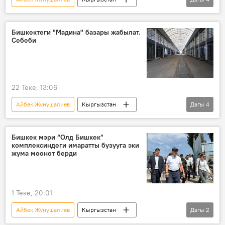
Бишкек
Мадина базары
мэр
базар
нааразычылык
Бишкектеги "Мадина" базары жабылат.
Себеби
22 Теке, 13:06
Айбек Жунушалиев
Кыргызстан
Дагы
4
Бишкек
Мадина базары
соодагер
жолугушуу
реконструкция
Бишкек мэри “Олд Бишкек”
комплексиндеги имаратты бузууга эки
жума мөөнөт берди
1 Теке, 20:01
Айбек Жунушалиев
Кыргызстан
Дагы
2
Бишкек
имарат
бузуу