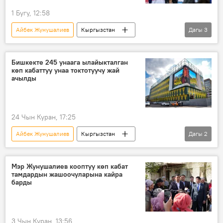
1 Бугу, 12:58
Айбек Жунушалиев
Кыргызстан
Дагы
3
Бишкек
Бишкек мэриясы
веложүрүш
саамалык
Бишкекте 245 унаага ылайыкталган
көп кабаттуу унаа токтотуучу жай
ачылды
24 Чын Куран, 17:25
Айбек Жунушалиев
Кыргызстан
Дагы
2
Бишкек
мэрия
унаа токтотуучу жай
Мэр Жунушалиев кооптуу көп кабат
тамдардын жашоочуларына кайра
барды
3 Чын Куран, 13:56