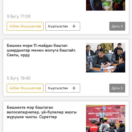
9 Бугу, 17:08
Айбек Жунушалиев
Кыргызстан
Дагы
6
Бишкек
Улуу Жеңиш
ардагер
согуш
мэр
куттуктоо
Бишкек мэри 11-майдан баштап
шаардыктар менен жолуга баштайт.
Сүрөт
Сааты, орду
5 Бугу, 19:40
Айбек Жунушалиев
Кыргызстан
Дагы
5
Бишкек
Садыр Жапаров
мэр
жолугушуу
маселе
эскертүү
Бишкекте мэр баштаган
велосипедчилер, үй-бүлөлөр жазгы
жүрүшкө чыкты. Сүрөттөр