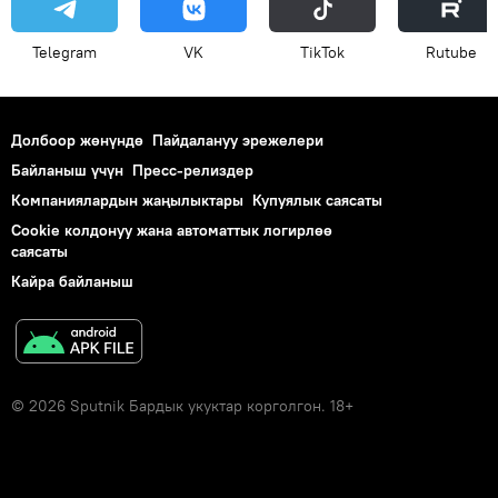
Telegram
VK
ТikТоk
Rutube
Долбоор жөнүндө
Пайдалануу эрежелери
Байланыш үчүн
Пресс-релиздер
Компаниялардын жаңылыктары
Купуялык саясаты
Cookie колдонуу жана автоматтык логирлөө
саясаты
Кайра байланыш
© 2026 Sputnik Бардык укуктар корголгон. 18+