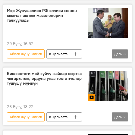
Мэр Жунушалиев РФ элчиси менен
кызматташтык маселелерин
талкуулады
29 Бугу, 16:52
Айбек Жунушалиев
Кыргызстан
Дагы
3
Бишкек
Сергей Вакунов
Россия
кызматташтык
Бишкектеги май куйчу жайлар сыртка
чыгарылып, ордуна унаа токтотмолор
түшүшү мүмкүн
26 Бугу, 13:22
Айбек Жунушалиев
Кыргызстан
Дагы
2
Бишкек
май куюучу жай
унаа токтотуучу жай