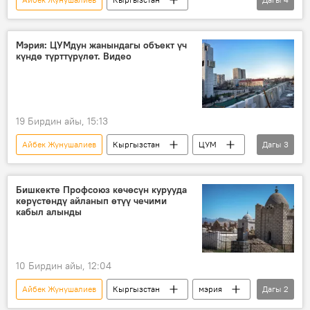
Бишкек
ЦУМ
фонтан
кайра калыбына келтирүү
оңдоо
Мэрия: ЦУМдун жанындагы объект үч
күндө түрттүрүлөт. Видео
19 Бирдин айы, 15:13
Айбек Жунушалиев
Кыргызстан
ЦУМ
Дагы
3
фонтан
курулуш
түрттүрүү
Бишкекте Профсоюз көчөсүн курууда
көрүстөндү айланып өтүү чечими
кабыл алынды
10 Бирдин айы, 12:04
Айбек Жунушалиев
Кыргызстан
мэрия
Дагы
2
профсоюз
көчө