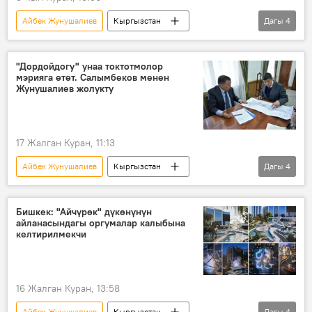
Айбек Жунушалиев
Кыргызстан
Дагы
4
Бишкек
ипотека
жолугушуу
арыз
жашоочулар
"Дордойдогу" унаа токтотмолор
мэрияга өтөт. Салымбеков менен
Жунушалиев жолукту
17 Жалган Куран, 11:13
Айбек Жунушалиев
Кыргызстан
Дагы
4
Бишкек
"Дордой" базары
соодагер
Аскар Салымбеков
Бишкек: "Айчүрөк" дүкөнүнүн
айланасындагы оргумалар калыбына
инфраструктура
келтирилмекчи
16 Жалган Куран, 13:58
Айбек Жунушалиев
Кыргызстан
Дагы
4