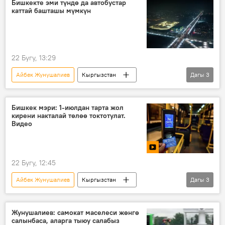
Бишкекте эми түндө да автобустар
каттай башташы мүмкүн
22 Бугу, 13:29
Айбек Жунушалиев
Кыргызстан
Дагы
3
Бишкек
коомдук транспорт
автобус
жол кире
Бишкек мэри: 1-июлдан тарта жол
кирени накталай төлөө токтотулат.
Видео
22 Бугу, 12:45
Айбек Жунушалиев
Кыргызстан
Дагы
3
Бишкек
коомдук транспорт
төлөм
жол кире
Жунушалиев: самокат маселеси жөнгө
салынбаса, аларга тыюу салабыз