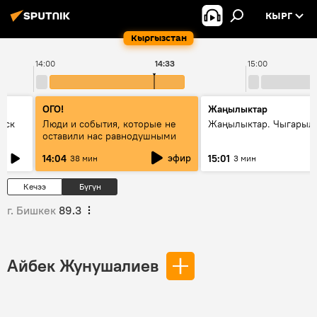
КЫРГ
Кыргызстан
14:00
14:33
15:00
ОГО!
Жаңылыктар
уск
Люди и события, которые не
Жаңылыктар. Чыгарыл
оставили нас равнодушными
эфир
14:04
15:01
38 мин
3 мин
Кечээ
Бүгүн
г. Бишкек
89.3
Айбек Жунушалиев