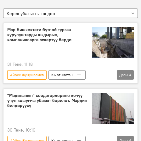
Керек убакытты тандоо
Мэр Бишкектеги бүтпөй турган
курулуштарды кыдырып,
компанияларга эскертүү берди
31 Теке, 11:18
Айбек Жунушалиев
Кыргызстан
Дагы
4
Бишкек
мэрия
курулуш
текшерүү
эскертүү
"Мадинанын" соодагерлерине көчүү
үчүн кошумча убакыт берилет. Мэрдин
билдирүүсү
30 Теке, 10:16
Айбек Жунушалиев
Кыргызстан
Дагы
4