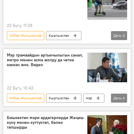
22 Бугу, 11:28
Айбек Жунушалиев
Кыргызстан
Дагы
3
Бишкек
самокат
тартип
тыюу салуу
Мэр трамвайдын артыкчылыгын санап,
метро менен асма жолду да четке
каккан жок. Видео
22 Бугу, 10:42
Айбек Жунушалиев
Кыргызстан
мэр
Дагы
4
трамвай
метро
асма жол
курулуш
Бишкектин мэри ардагерлерди Жеңиш
күнү менен куттуктап, белек
тапшырды