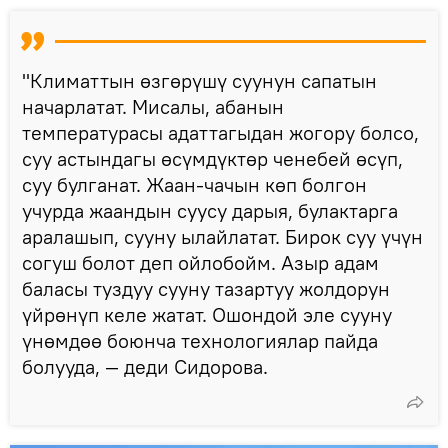
"Климаттын өзгөрүшү суунун сапатын
начарлатат. Мисалы, абанын
температурасы адаттагыдан жогору болсо,
суу астындагы өсүмдүктөр ченебей өсүп,
суу булганат. Жаан-чачын көп болгон
учурда жаандын суусу дарыя, булактарга
аралашып, сууну ылайлатат. Бирок суу үчүн
согуш болот деп ойлобойм. Азыр адам
баласы туздуу сууну тазартуу жолдорун
үйрөнүп келе жатат. Ошондой эле сууну
үнөмдөө боюнча технологиялар пайда
болууда, — деди Сидорова.