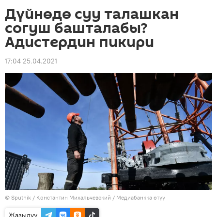
Дүйнөдө суу талашкан
согуш башталабы?
Адистердин пикири
17:04 25.04.2021
©
Sputnik
/ Константин Михальчевский
/
Медиабанкка өтүү
Жазылуу