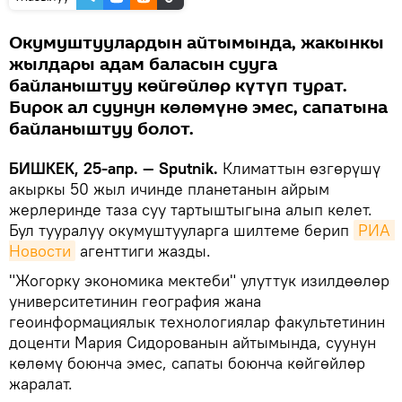
Окумуштуулардын айтымында, жакынкы
жылдары адам баласын сууга
байланыштуу көйгөйлөр күтүп турат.
Бирок ал суунун көлөмүнө эмес, сапатына
байланыштуу болот.
БИШКЕК, 25-апр. — Sputnik.
Климаттын өзгөрүшү
акыркы 50 жыл ичинде планетанын айрым
жерлеринде таза суу тартыштыгына алып келет.
Бул тууралуу окумуштууларга шилтеме берип
РИА 
Новости
агенттиги жазды.
"Жогорку экономика мектеби" улуттук изилдөөлөр
университетинин география жана
геоинформациялык технологиялар факультетинин
доценти Мария Сидорованын айтымында, суунун
көлөмү боюнча эмес, сапаты боюнча көйгөйлөр
жаралат.