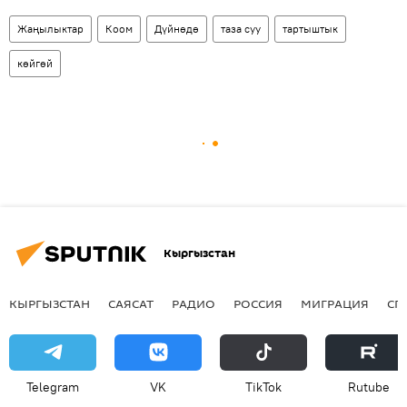
Жаңылыктар
Коом
Дүйнөдө
таза суу
тартыштык
көйгөй
Кыргызстан
КЫРГЫЗСТАН
САЯСАТ
РАДИО
РОССИЯ
МИГРАЦИЯ
СП
Telegram
VK
ТikТоk
Rutube