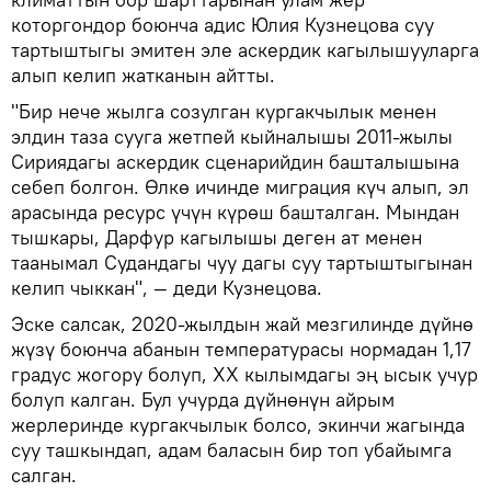
которгондор боюнча адис Юлия Кузнецова суу
тартыштыгы эмитен эле аскердик кагылышууларга
алып келип жатканын айтты.
"Бир нече жылга созулган кургакчылык менен
элдин таза сууга жетпей кыйналышы 2011-жылы
Сириядагы аскердик сценарийдин башталышына
себеп болгон. Өлкө ичинде миграция күч алып, эл
арасында ресурс үчүн күрөш башталган. Мындан
тышкары, Дарфур кагылышы деген ат менен
таанымал Судандагы чуу дагы суу тартыштыгынан
келип чыккан", — деди Кузнецова.
Эске салсак, 2020-жылдын жай мезгилинде дүйнө
жүзү боюнча абанын температурасы нормадан 1,17
градус жогору болуп, XX кылымдагы эң ысык учур
болуп калган. Бул учурда дүйнөнүн айрым
жерлеринде кургакчылык болсо, экинчи жагында
суу ташкындап, адам баласын бир топ убайымга
салган.