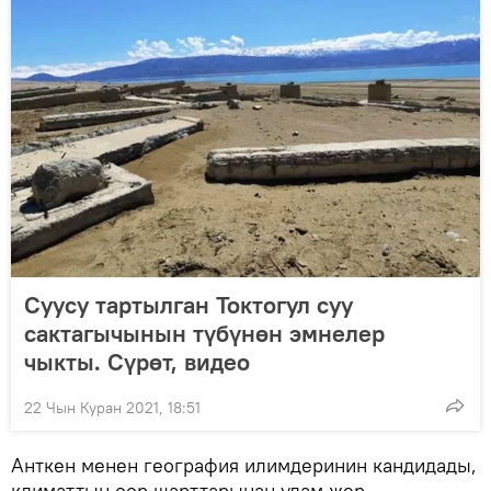
Суусу тартылган Токтогул суу
сактагычынын түбүнөн эмнелер
чыкты. Сүрөт, видео
22 Чын Куран 2021, 18:51
Анткен менен география илимдеринин кандидады,
климаттын оор шарттарынан улам жер