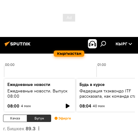
КЫРГ
Кыргызстан
00:00
01:00
Ежедневные новости
Будь в курсе
Ежедневные новости. Выпуск
Федерация тхэквондо ITF
08:00
рассказала, как команда ста
жертвой мошенников
08:00
08:04
4 мин
40 мин
Кечээ
Бүгүн
Эфирге
г. Бишкек
89.3