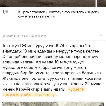
1
/8
Кыргызстандагы Токтогул суу сактагычындагы
суу өтө азайып кетти
©
Sputnik
/ Нуржан Найзабекова
Токтогул ГЭСин куруу үчүн 1974-жылдары 25
айылдагы 18 миң адамды көчүрүүгө туура келген.
Ошондой эле кирпич заводу менен аэропорт суу
алдында калган. Ал кезде 10 миңге чукул
мүрзөдөгү сөөктү кайра көмүшкөнү менен
алардын бир бөлүгүн таштоого аргасыз болушкан.
Жакында эле Токтогул суу сактагычынын жээгине
чыгып калган сөөктөр чогултулуп, жалпы 22 мүшөк
менен Кара-Тектир айылындагы
мүрзөгө 
көмүлгөнү айтылган болчу
.