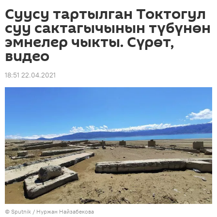
Суусу тартылган Токтогул
суу сактагычынын түбүнөн
эмнелер чыкты. Сүрөт,
видео
18:51 22.04.2021
©
Sputnik
/ Нуржан Найзабекова