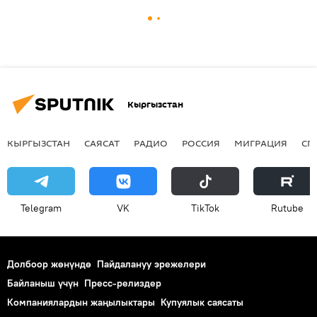
Кыргызстан
КЫРГЫЗСТАН
САЯСАТ
РАДИО
РОССИЯ
МИГРАЦИЯ
СП
Telegram
VK
ТikТоk
Rutube
Долбоор жөнүндө
Пайдалануу эрежелери
Байланыш үчүн
Пресс-релиздер
Компаниялардын жаңылыктары
Купуялык саясаты