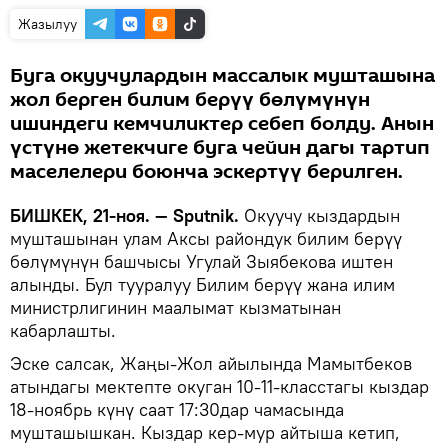
Жазылуу
Буга окуучулардын массалык мушташына
жол берген билим берүү бөлүмүнүн
ишиндеги кемчиликтер себеп болду. Анын
үстүнө жетекчиге буга чейин дагы тартип
маселелери боюнча эскертүү берилген.
БИШКЕК, 21-ноя. — Sputnik.
Окуучу кыздардын
мушташынан улам Аксы райондук билим берүү
бөлүмүнүн башчысы Угулай Зыябекова иштен
алынды. Бул тууралуу Билим берүү жана илим
министрлигинин маалымат кызматынан
кабарлашты.
Эске салсак, Жаңы-Жол айылында Мамытбеков
атындагы мектепте окуган 10-11-класстагы кыздар
18-ноябрь күнү саат 17:30дар чамасында
мушташышкан. Кыздар кер-мур айтыша кетип,