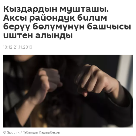
Кыздардын мушташы.
Аксы райондук билим
берүү бөлүмүнүн башчысы
иштен алынды
10:12 21.11.2019
©
Sputnik / Табылды Кадырбеков