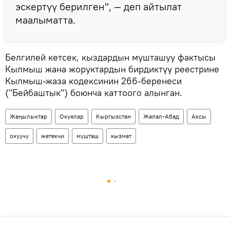
эскертүү берилген", — деп айтылат
маалыматта.
Белгилей кетсек, кыздардын мушташуу фактысы
Кылмыш жана жоруктардын бирдиктүү реестрине
Кылмыш-жаза кодексинин 266-беренеси
("Бейбаштык") боюнча каттоого алынган.
Жаңылыктар
Окуялар
Кыргызстан
Жалал-Абад
Аксы
окуучу
жетекчи
мушташ
кызмат