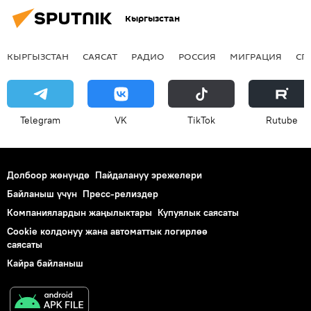
Кыргызстан
КЫРГЫЗСТАН
САЯСАТ
РАДИО
РОССИЯ
МИГРАЦИЯ
СП
Telegram
VK
ТikТоk
Rutube
Долбоор жөнүндө
Пайдалануу эрежелери
Байланыш үчүн
Пресс-релиздер
Компаниялардын жаңылыктары
Купуялык саясаты
Cookie колдонуу жана автоматтык логирлөө
саясаты
Кайра байланыш