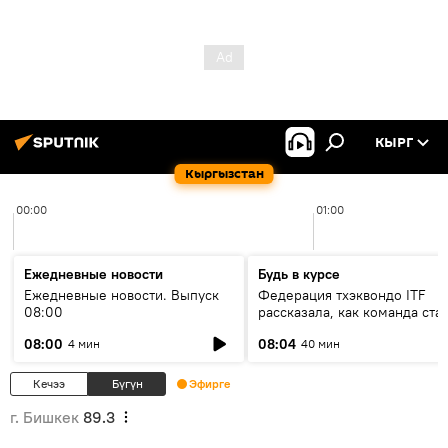
КЫРГ
Кыргызстан
00:00
01:00
Ежедневные новости
Будь в курсе
Ежедневные новости. Выпуск
Федерация тхэквондо ITF
08:00
рассказала, как команда ста
жертвой мошенников
08:00
08:04
4 мин
40 мин
Кечээ
Бүгүн
Эфирге
г. Бишкек
89.3