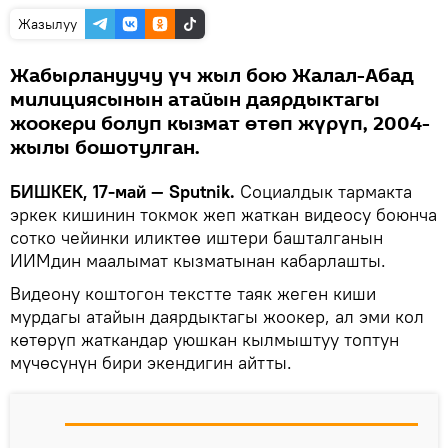
Жазылуу
Жабырлануучу үч жыл бою Жалал-Абад
милициясынын атайын даярдыктагы
жоокери болуп кызмат өтөп жүрүп, 2004-
жылы бошотулган.
БИШКЕК, 17-май — Sputnik.
Социалдык тармакта
эркек кишинин токмок жеп жаткан видеосу боюнча
сотко чейинки иликтөө иштери башталганын
ИИМдин маалымат кызматынан кабарлашты.
Видеону коштогон текстте таяк жеген киши
мурдагы атайын даярдыктагы жоокер, ал эми кол
көтөрүп жаткандар уюшкан кылмыштуу топтун
мүчөсүнүн бири экендигин айтты.