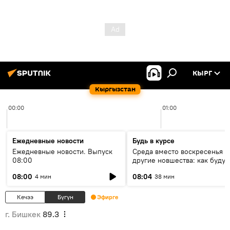
КЫРГ
Кыргызстан
00:00
01:00
Ежедневные новости
Будь в курсе
Ежедневные новости. Выпуск
Среда вместо воскресенья и
08:00
другие новшества: как будут
проходить выборы в КР?
08:00
08:04
4 мин
38 мин
Кечээ
Бүгүн
Эфирге
г. Бишкек
89.3