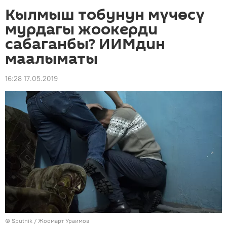
Кылмыш тобунун мүчөсү
мурдагы жоокерди
сабаганбы? ИИМдин
маалыматы
16:28 17.05.2019
©
Sputnik
/ Жоомарт Ураимов