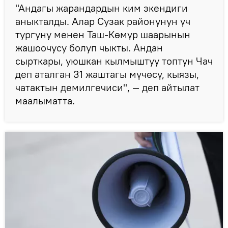
"Андагы жарандардын ким экендиги
аныкталды. Алар Сузак районунун үч
тургуну менен Таш-Көмүр шаарынын
жашоочусу болуп чыкты. Андан
сырткары, уюшкан кылмыштуу топтун Чач
деп аталган 31 жаштагы мүчөсү, кыязы,
чатактын демилгечиси", — деп айтылат
маалыматта.