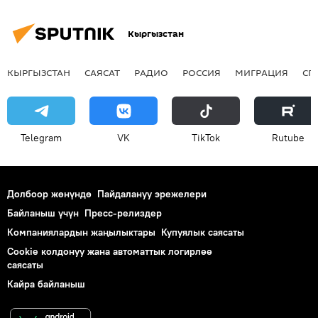
Кыргызстан
КЫРГЫЗСТАН
САЯСАТ
РАДИО
РОССИЯ
МИГРАЦИЯ
СП
Telegram
VK
ТikТоk
Rutube
Долбоор жөнүндө
Пайдалануу эрежелери
Байланыш үчүн
Пресс-релиздер
Компаниялардын жаңылыктары
Купуялык саясаты
Cookie колдонуу жана автоматтык логирлөө
саясаты
Кайра байланыш