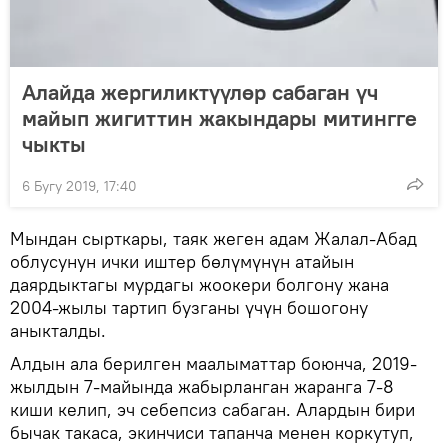
Алайда жергиликтүүлөр сабаган үч
майып жигиттин жакындары митингге
чыкты
6 Бугу 2019, 17:40
Мындан сырткары, таяк жеген адам Жалал-Абад
облусунун ички иштер бөлүмүнүн атайын
даярдыктагы мурдагы жоокери болгону жана
2004-жылы тартип бузганы үчүн бошогону
аныкталды.
Алдын ала берилген маалыматтар боюнча, 2019-
жылдын 7-майында жабырланган жаранга 7-8
киши келип, эч себепсиз сабаган. Алардын бири
бычак такаса, экинчиси тапанча менен коркутуп,