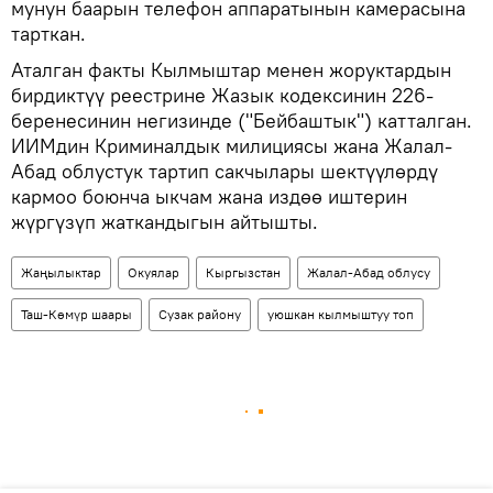
мунун баарын телефон аппаратынын камерасына
тарткан.
Аталган факты Кылмыштар менен жоруктардын
бирдиктүү реестрине Жазык кодексинин 226-
беренесинин негизинде ("Бейбаштык") катталган.
ИИМдин Криминалдык милициясы жана Жалал-
Абад облустук тартип сакчылары шектүүлөрдү
кармоо боюнча ыкчам жана издөө иштерин
жүргүзүп жаткандыгын айтышты.
Жаңылыктар
Окуялар
Кыргызстан
Жалал-Абад облусу
Таш-Көмүр шаары
Сузак району
уюшкан кылмыштуу топ