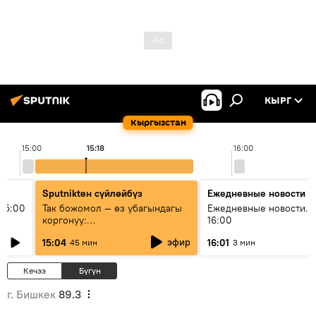
КЫРГ
Кыргызстан
15:00
15:18
16:00
Sputnikteн сүйлөйбүз
Ежедневные новости
15:00
Так божомол — өз убагындагы
Ежедневные новости. 
коргонуу:
16:00
гидрометеорологиялык кызмат
эфир
15:04
16:01
45 мин
3 мин
кантип өркүндөтүлүүдө
Кечээ
Бүгүн
г. Бишкек
89.3