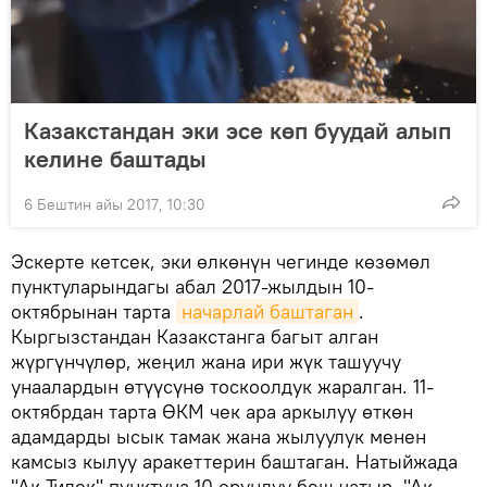
Казакстандан эки эсе көп буудай алып
келине баштады
6 Бештин айы 2017, 10:30
Эскерте кетсек, эки өлкөнүн чегинде көзөмөл
пунктуларындагы абал 2017-жылдын 10-
октябрынан тарта
начарлай баштаган
.
Кыргызстандан Казакстанга багыт алган
жүргүнчүлөр, жеңил жана ири жүк ташуучу
унаалардын өтүүсүнө тоскоолдук жаралган. 11-
октябрдан тарта ӨКМ чек ара аркылуу өткөн
адамдарды ысык тамак жана жылуулук менен
камсыз кылуу аракеттерин баштаган. Натыйжада
"Ак-Тилек" пунктуна 10 орундуу беш чатыр, "Ак-