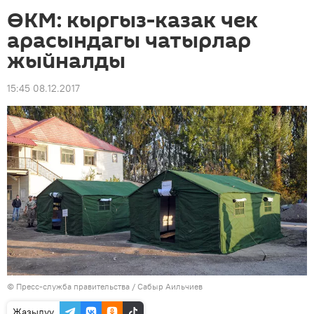
ӨКМ: кыргыз-казак чек
арасындагы чатырлар
жыйналды
15:45 08.12.2017
©
Пресс-служба правительства / Сабыр Аильчиев
Жазылуу