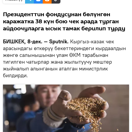
Президенттин фондусунан бөлүнгөн
каражатка 38 күн бою чек арада турган
айдоочуларга ысык тамак берилип турду
БИШКЕК, 8-дек. — Sputnik.
Кыргыз-казак чек
арасындагы өткөрүү бекеттериндеги кырдаалдын
жөнгө салынышынан улам ӨКМ тарабынан
тигилген чатырлар жана жылытуучу мештер
жыйналып алынганын аталган министрлик
билдирди.