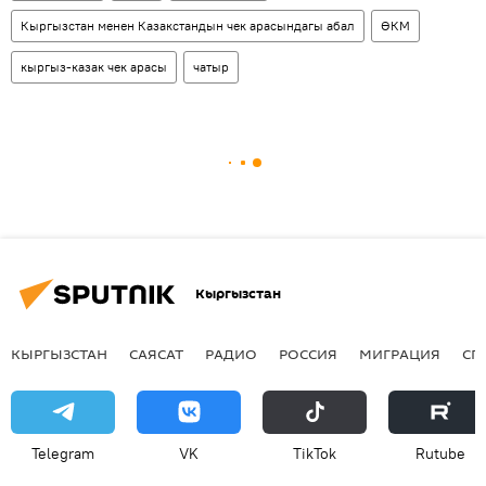
Кыргызстан менен Казакстандын чек арасындагы абал
ӨКМ
кыргыз-казак чек арасы
чатыр
Кыргызстан
КЫРГЫЗСТАН
САЯСАТ
РАДИО
РОССИЯ
МИГРАЦИЯ
СП
Telegram
VK
ТikТоk
Rutube