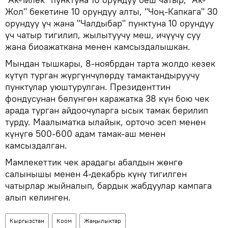
Жол" бекетине 10 орундуу алты, "Чоң-Капкага" 30
орундуу үч жана "Чалдыбар" пунктуна 10 орундуу
үч чатыр тигилип, жылытуучу меш, ичүүчү суу
жана биоажаткана менен камсыздалышкан.
Мындан тышкары, 8-ноябрдан тарта жолдо кезек
күтүп турган жүргүнчүлөрдү тамактандыруучу
пунктулар уюштурулган. Президенттин
фондусунан бөлүнгөн каражатка 38 күн бою чек
арада турган айдоочуларга ысык тамак берилип
турду. Маалыматка ылайык, орточо эсеп менен
күнүгө 500-600 адам тамак-аш менен
камсыздалган.
Мамлекеттик чек арадагы абалдын жөнгө
салынышы менен 4-декабрь күнү тигилген
чатырлар жыйналып, бардык жабдуулар кампага
алып келинген.
Кыргызстан
Коом
Жаңылыктар