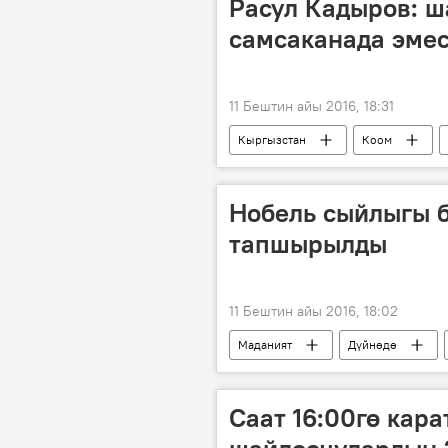
Расул Кадыров: ш
самсаканада эмес
11 Бештин айы 2016, 18:31
Кыргызстан
Коом
Жергиликтүү кеңештерге шайлоолор
Жергиликтүү кеңеш шайлоосу
Нобель сыйлыгы 
тапшырылды
11 Бештин айы 2016, 18:02
Маданият
Дүйнөдө
Швеция
Нобель сыйлыгы
Саат 16:00гө кар