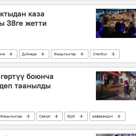
лу менен Конституцияга өзгөртүүлөрдү киргизүү
ктыдан каза
ы 38ге жетти
ама
Дүйнөдө
Жаңылыктар
Стамбул
Стамбулдун "Водафон Арена" стадионундагы жардыруу
гөртүү боюнча
 деп таанылды
Жаңылыктар
Саясат
БШК
референдум
га өзгөртүүлөрдү киргизүү