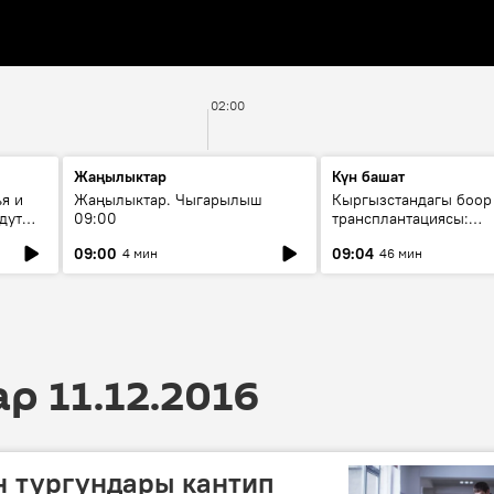
02:00
Жаңылыктар
Күн башат
я и
Жаңылыктар. Чыгарылыш
Кыргызстандагы боор
дут
09:00
трансплантациясы:
жетишкендиктер жана
09:00
09:04
4 мин
46 мин
келечеги
 11.12.2016
 тургундары кантип