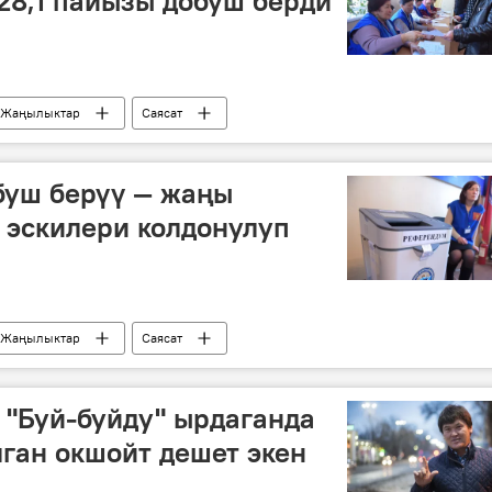
28,1 пайызы добуш берди
Жаңылыктар
Саясат
Референдум жолу менен Конституцияга өзгөртүүлөрдү киргизүү
иктүү кеңештерге шайлоолор
референдум
буш берүү — жаңы
 эскилери колдонулуп
Жаңылыктар
Саясат
референдум
Жергиликтүү кеңеш шайлоосу
га өзгөртүүлөрдү киргизүү
: "Буй-буйду" ырдаганда
лган окшойт дешет экен