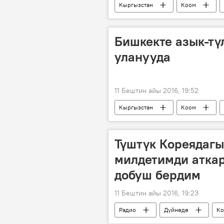
Кыргызстан
Коом
Жергиликтүү кеңештерге шайлоолор
Жергиликтүү кеңеш шайлоосу
Бишкекте азык-тү
уланууда
11 Бештин айы 2016, 19:52
Кыргызстан
Коом
азык-түлүк
жарманке
Түштүк Кореядаг
милдетимди атка
добуш бердим
11 Бештин айы 2016, 19:23
Радио
Дүйнөдө
Ко