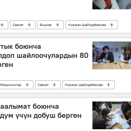
Саясат
Бишкек
Нуржан Шайлдабекова
иликтүү кеңеш шайлоосу
тык боюнча
лдоп шайлоочулардын 80
рген
Жаңылыктар
Саясат
Нуржан Шайлдабекова
рендум жолу менен Конституцияга өзгөртүүлөрдү киргизүү
маалымат боюнча
дум үчүн добуш берген