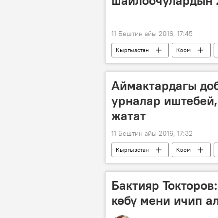
шайлоочулардын 
11 Бештин айы 2016, 17:45
Кыргызстан
Коом
Жергиликтүү кеңеш шайлоосу
Тайырбек Сарпашев
Жергил
Аймактардагы до
Мухаммедкалый Абылгазиев
урналар иштебей,
жатат
11 Бештин айы 2016, 17:32
Кыргызстан
Коом
Жергиликтүү кеңештерге шайлоолор
Референдум жолу менен Конституция
Бактияр Токторов
көбү мени ичип а