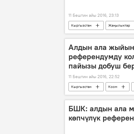
11 Бештин айы 2016, 23:13
Кыргызстан
Жаңылыктар
БШК
шайлоо
Жерг
Алдын ала жыйын
референдумду ко
пайызы добуш бе
11 Бештин айы 2016, 22:52
Кыргызстан
Коом
БШК
шайлоо
Рефе
БШК: алдын ала 
көпчүлүк референ