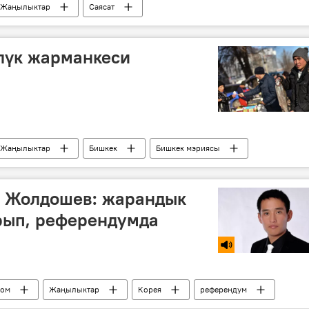
Жаңылыктар
Саясат
шайлоо
референдум
Референдум жолу менен Конституцияга өзгөртүүлөрдү киргизүү
лүк жарманкеси
Жаңылыктар
Бишкек
Бишкек мэриясы
ы Жолдошев: жарандык
рып, референдумда
ом
Жаңылыктар
Корея
референдум