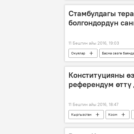
мекендештер
Референдум жо
Стамбулдагы тера
болгондордун сан
11 Бештин айы 2016, 19:03
Окуялар
Басма сөзгө баянд
теракт
жардыруу
Конституцияны өз
референдум өттү
11 Бештин айы 2016, 18:47
Кыргызстан
Коом
Референдум жолу менен Конституция