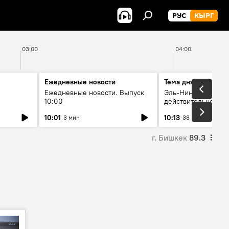
РУС
КЫРГ
03:00
04:00
Ежедневные новости
Тема дня
Ежедневные новости. Выпуск
Эль-Ниньо, жара и 
10:00
действительно вли
 өнүгүү
погоду в Кыргызст
10:01
10:13
3 мин
38 мин
г. Бишкек
89.3