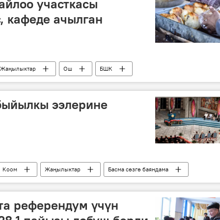
айлоо участкасы
, кафеде ачылган
Жаңылыктар
Ош
БШК
референдум
самса
Референдум жолу менен Конституцияга өзгөртүүлөрдү киргизүү
быйылкы ээлерине
Коом
Жаңылыктар
Басма сөзгө баяндама
ата референдум үчүн