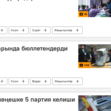
15
Коом
Сүрөт
Жаңылыктар
гиликтүү кеңештерге шайлоолор
референдум
Референдум жолу менен Конституцияга өзгөртүүлөрдү киргизүү
арында бюллетендерди
1:42
Коом
Видео
Жаңылыктар
ерге шайлоолор
референдум
шайлоо
Референдум жолу менен Конституцияга өзгөртүүлөрдү киргизүү
кеңешке 5 партия келиши