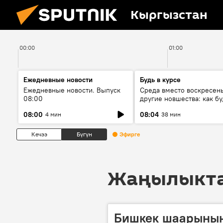
Кыргызстан
00:00
01:00
Ежедневные новости
Будь в курсе
Ежедневные новости. Выпуск
Среда вместо воскресень
08:00
другие новшества: как бу
проходить выборы в КР?
08:00
08:04
4 мин
38 мин
Кечээ
Бүгүн
Эфирге
Жаңылыктар
Бишкек шаарынын