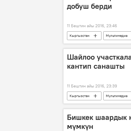
добуш берди
11 Бештин айы 2016, 23:46
Кыргызстан
Мультимедиа
Саясат
Бишкек
Жер
Жергиликтүү кеңеш шайлоосу
Шайлоо участкал
кантип санашты
11 Бештин айы 2016, 23:39
Кыргызстан
Мультимедиа
Саясат
Жергиликтүү кеңешт
Жергиликтүү кеңеш шайлоосу
Бишкек шаардык 
мүмкүн