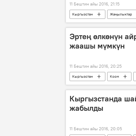
11 Бештин айы 2016, 21:15
Кыргызстан
Жаңылыктар
Жергиликтүү кеңештерге шайлоолор
Референдум жолу менен Конституция
Эртең өлкөнүн а
жаашы мүмкүн
11 Бештин айы 2016, 20:25
Кыргызстан
Коом
Кыргызстанда ша
жабылды
11 Бештин айы 2016, 20:05