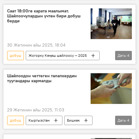
шайлоочу
Жогорку Кеңеш
Саат 18:00гө карата маалымат.
Шайлоочулардын үчтөн бири добуш
берди
30 Жетинин айы 2025, 18:04
добуш
Жогорку Кеңеш шайлоосу — 2025
Дагы
4
Кыргызстан
шайлоо
Жогорку Кеңеш
БШК
Шайлоодон четтеген талапкердин
туугандары кармалды
29 Жетинин айы 2025, 11:03
добуш
Кыргызстан
Бишкек
Дагы
4
шайлоо
кылмыш
сатып алуу
Жогорку Кеңеш шайлоосу — 2025