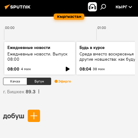
КЫРГ
Кыргызстан
00:00
01:00
Ежедневные новости
Будь в курсе
Ежедневные новости. Выпуск
Среда вместо воскресенья и
08:00
другие новшества: как будут
проходить выборы в КР?
08:00
08:04
4 мин
38 мин
Кечээ
Бүгүн
Эфирге
г. Бишкек
89.3
добуш