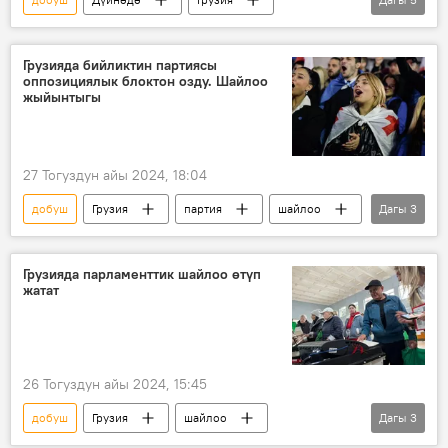
парламенттик шайлоо
партия
акция
каршылык
Грузияда бийликтин партиясы
оппозициялык блоктон озду. Шайлоо
Саломе Зурабишвили
жыйынтыгы
27 Тогуздун айы 2024, 18:04
добуш
Грузия
партия
шайлоо
Дагы
3
парламент
жыйынтык
мандат
Грузияда парламенттик шайлоо өтүп
жатат
26 Тогуздун айы 2024, 15:45
добуш
Грузия
шайлоо
Дагы
3
парламент
депутат
Дүйнөдө