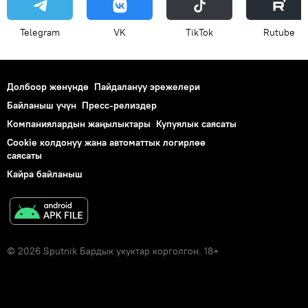
Telegram
VK
ТikТоk
Rutube
Долбоор жөнүндө
Пайдалануу эрежелери
Байланыш үчүн
Пресс-релиздер
Компаниялардын жаңылыктары
Купуялык саясаты
Cookie колдонуу жана автоматтык логирлөө
саясаты
Кайра байланыш
© 2026 Sputnik Бардык укуктар корголгон. 18+