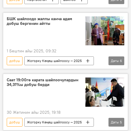
КМШ
байкоочу
баа
Берүү
депутат
БШК шайлоодо жалпы канча адам
добуш бергенин айтты
Жогорку Кеңеш шайлоосу — 2025
1 Бештин айы 2025, 09:32
добуш
Жогорку Кеңеш шайлоосу — 2025
Дагы
6
Кыргызстан
Жогорку Кеңеш
шайлоо
депутат
Берүү
Саат 19:00гө карата шайлоочулардын
34,31%ы добуш берди
укук
30 Жетинин айы 2025, 19:18
добуш
Жогорку Кеңеш шайлоосу — 2025
Дагы
5
Кыргызстан
БШК
шайлоо