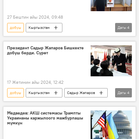
27 Бештин айы 2024, 09:48
добуш
Кыргызстан
Дагы
4
Бактыбек Чойбеков
шайлоо
сатуу
кылмыш
айып
Президент Садыр Жапаров Бишкекте
добуш берди. Сүрөт
17 Жетинин айы 2024, 12:42
добуш
Кыргызстан
Садыр Жапаров
Дагы
4
шайлоо
система
жергиликтүү кеңеш
Сүрөт
Медведев: АКШ системасы Трампты
Украинаны каржылоого мажбурлашы
мүмкүн