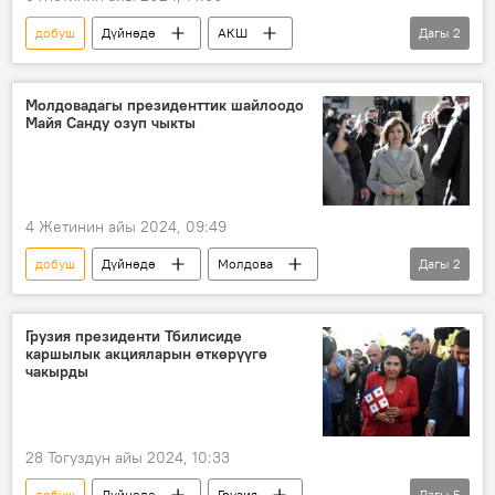
добуш
Дүйнөдө
АКШ
Дагы
2
президенттик шайлоо
Камала Харрис
Молдовадагы президенттик шайлоодо
Майя Санду озуп чыкты
4 Жетинин айы 2024, 09:49
добуш
Дүйнөдө
Молдова
Дагы
2
президенттик шайлоо
Майя Санду
Грузия президенти Тбилисиде
каршылык акцияларын өткөрүүгө
чакырды
28 Тогуздун айы 2024, 10:33
добуш
Дүйнөдө
Грузия
Дагы
5