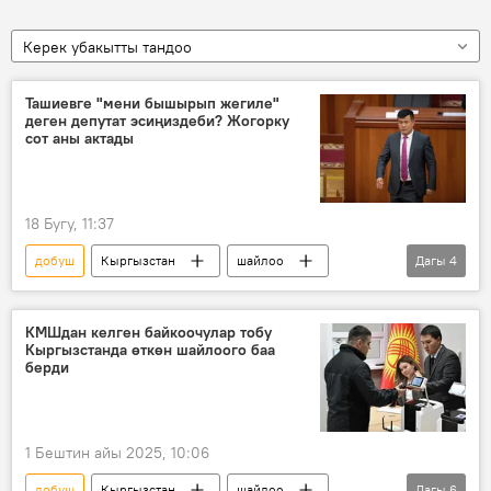
Керек убакытты тандоо
Ташиевге "мени бышырып жегиле"
деген депутат эсиңиздеби? Жогорку
сот аны актады
18 Бугу, 11:37
добуш
Кыргызстан
шайлоо
Дагы
4
сот
Өмүрбек Бакиров
Камчыбек Ташиев
актоо
чечим
КМШдан келген байкоочулар тобу
Кыргызстанда өткөн шайлоого баа
берди
1 Бештин айы 2025, 10:06
добуш
Кыргызстан
шайлоо
Дагы
6