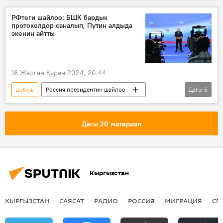
РФтеги шайлоо: БШК бардык
протоколдор саналып, Путин алдыда
экенин айтты
18 Жалган Куран 2024, 20:44
добуш
Россия президентин шайлоо
Дагы
5
Россия
президенттик шайлоо
Владимир Путин
БШК
протокол
Дагы 20 материал
Кыргызстан
КЫРГЫЗСТАН
САЯСАТ
РАДИО
РОССИЯ
МИГРАЦИЯ
СП