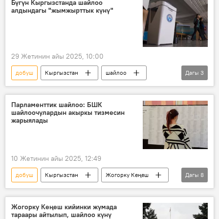
Бүгүн Кыргызстанда шайлоо
алдындагы "жымжырттык күнү"
29 Жетинин айы 2025, 10:00
добуш
Кыргызстан
шайлоо
Дагы
3
БШК
парламент
Жогорку Кеңеш шайлоосу — 2025
Парламенттик шайлоо: БШК
шайлоочулардын акыркы тизмесин
жарыялады
10 Жетинин айы 2025, 12:49
добуш
Кыргызстан
Жогорку Кеңеш
Дагы
8
шайлоо
шайлоочу
тизме
эркек
аял
тилке
кагаз
Жогорку Кеңеш кийинки жумада
тараары айтылып, шайлоо күнү
Жогорку Кеңеш шайлоосу — 2025