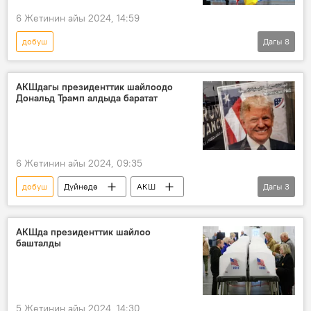
6 Жетинин айы 2024, 14:59
добуш
Дагы
8
Россиянын Донбассты коргоо боюнча атайын операциясы
Дүйнөдө
АКШ
АКШдагы президенттик шайлоодо
Дональд Трамп алдыда баратат
президенттик шайлоо
Дональд Трамп
жеңиш
Украина
Дмитрий Медведев
6 Жетинин айы 2024, 09:35
добуш
Дүйнөдө
АКШ
Дагы
3
президенттик шайлоо
Дональд Трамп
Камала Харрис
АКШда президенттик шайлоо
башталды
5 Жетинин айы 2024, 14:30