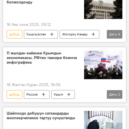
болжолдонду
16 Аяк оона 2025, 09:12
добуш
Кыргызстан
Жогорку Кеңеш
Дагы
6
Дастан Бекешев
Акбөкөн Таштанбеков
демилге
шайлоо
таркатуу
11 жылдан кийинки Крымдын
экономикасы. РФтин таасири боюнча
Жогорку Кеңеш шайлоосу — 2025
инфографика
18 Жалган Куран 2025, 18:06
добуш
Россия
Крым
Дагы
2
референдум
чечим
Шайлоодо добушун саткандарды
жоопкерчиликке тартуу сунушталды