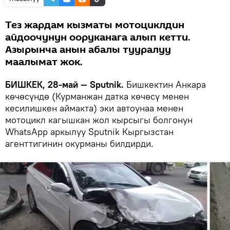
Тез жардам кызматы мотоциклдин
айдоочунун ооруканага алып кетти.
Азырынча анын абалы тууралуу
маалымат жок.
БИШКЕК, 28-май — Sputnik.
Бишкектин Анкара
көчөсүндө (Курманжан датка көчөсү менен
кесилишкен аймакта) эки автоунаа менен
мотоцикл кагышкан жол кырсыгы болгонун
WhatsApp аркылуу Sputnik Кыргызстан
агенттигинин окурманы билдирди.