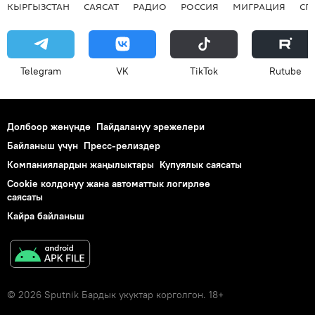
КЫРГЫЗСТАН
САЯСАТ
РАДИО
РОССИЯ
МИГРАЦИЯ
СП
Telegram
VK
ТikТоk
Rutube
Долбоор жөнүндө
Пайдалануу эрежелери
Байланыш үчүн
Пресс-релиздер
Компаниялардын жаңылыктары
Купуялык саясаты
Cookie колдонуу жана автоматтык логирлөө
саясаты
Кайра байланыш
© 2026 Sputnik Бардык укуктар корголгон. 18+