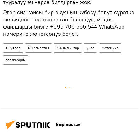
тууралуу эч нерсе билдирген жок.
Эгер сиз кайсы бир окуянын күбөсү болуп сүрөткө
же видеого тартып алган болсоңуз, медиа
файлдарды бизге +996 706 566 544 WhatsApp
номерине жөнөтсөңүз болот.
Окуялар
Кыргызстан
Жаңылыктар
унаа
мотоцикл
тез жардам
Кыргызстан