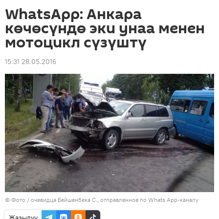
WhatsApp: Анкара
көчөсүндө эки унаа менен
мотоцикл сүзүштү
15:31 28.05.2016
© Фото / очевидца Бейшенбека С., отправленное по Whats App-каналу
Жазылуу