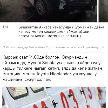
1
/4
Бишкектин Анкара көчөсүндө (Курманжан датка
көчөсү менен кесилишкен аймакта) эки
автоунаа менен мотоцикл кагышты
© Фото / очевидца Бейшенбека С., отправленное по Whats App-каналу
Кырсык саат 14.00дө болгон. Окурмандын
айтымында, Hyndai Sonata унаасынын айдоочусу
каршы тилкеге чыгып кетип, алдыда келе жаткан
мотоцикл менен Toyota Highlander үлгүсүндөгү
машинаны сүзүп салган.