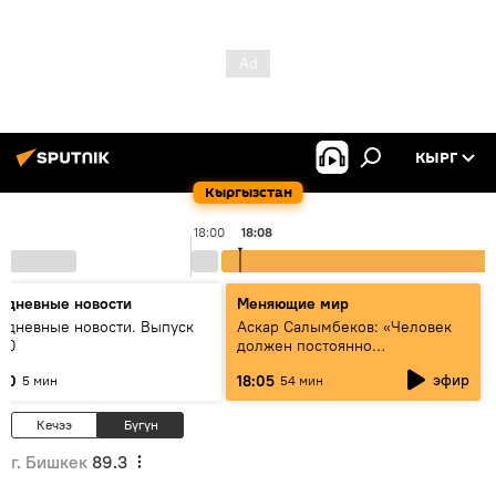
КЫРГ
Кыргызстан
18:00
18:08
едневные новости
Меняющие мир
едневные новости. Выпуск
Аскар Салымбеков: «Человек
:00
должен постоянно
совершенствоваться»
эфир
:00
18:05
5 мин
54 мин
Кечээ
Бүгүн
г. Бишкек
89.3