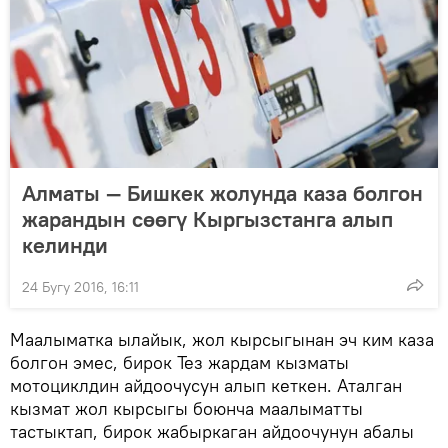
Алматы — Бишкек жолунда каза болгон
жарандын сөөгү Кыргызстанга алып
келинди
24 Бугу 2016, 16:11
Маалыматка ылайык, жол кырсыгынан эч ким каза
болгон эмес, бирок Тез жардам кызматы
мотоциклдин айдоочусун алып кеткен. Аталган
кызмат жол кырсыгы боюнча маалыматты
тастыктап, бирок жабыркаган айдоочунун абалы