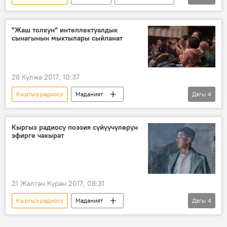
Жаңылыктар
Маданият
Самара Токтакунова
күү
"Жаш толкун" интеллектуалдык
сынагынын мыктылары сыйланат
28 Кулжа 2017, 10:37
Кыргыз радиосу
Маданият
Дагы
4
Кыргызстан
Коом
Жаңылыктар
сынак
студент
Кыргыз радиосу поэзия сүйүүчүлөрүн
эфирге чакырат
21 Жалган Куран 2017, 08:31
Кыргыз радиосу
Маданият
Дагы
4
Кыргызстан
Коом
Жаңылыктар