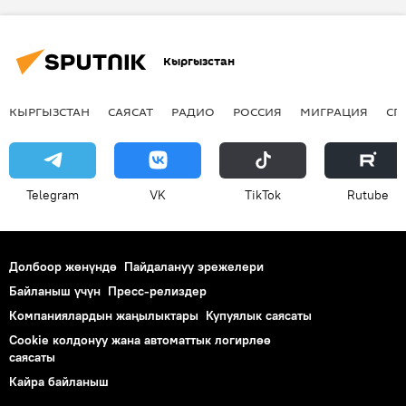
Алыкул Осмонов
ыр
Кыргызстан
КЫРГЫЗСТАН
САЯСАТ
РАДИО
РОССИЯ
МИГРАЦИЯ
СП
Telegram
VK
ТikТоk
Rutube
Долбоор жөнүндө
Пайдалануу эрежелери
Байланыш үчүн
Пресс-релиздер
Компаниялардын жаңылыктары
Купуялык саясаты
Cookie колдонуу жана автоматтык логирлөө
саясаты
Кайра байланыш