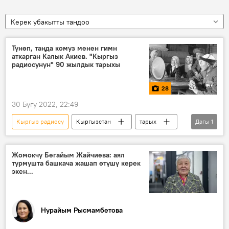
Керек убакытты тандоо
Түнөп, таңда комуз менен гимн
аткарган Калык Акиев. "Кыргыз
радиосунун" 90 жылдык тарыхы
28
30 Бугу 2022, 22:49
Кыргыз радиосу
Кыргызстан
тарых
Дагы
1
Сүрөт түрмөк
Жомокчу Бегайым Жайчиева: аял
турмушта башкача жашап өтүшү керек
экен...
Нурайым Рысмамбетова