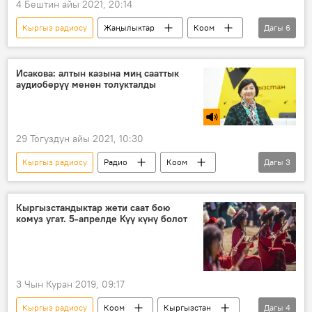
4 Бештин айы 2021, 20:14
Кыргыз радиосу
Жаңылыктар
Коом
Дагы
6
Кыргызстан
Маданият
Бегайым Жайчиева
жомок
Исакова: алтын казына миң сааттык
аудиоберүү менен толукталды
балдар
Турсун Уралиев
29 Тогуздун айы 2021, 10:30
Кыргыз радиосу
Радио
Коом
Дагы
3
Кыргызстан
мурас
аудио
Кыргызстандыктар жети саат бою
комуз угат. 5-апрелде Күү күнү болот
3 Чын Куран 2019, 09:17
Кыргыз радиосу
Коом
Кыргызстан
Дагы
4