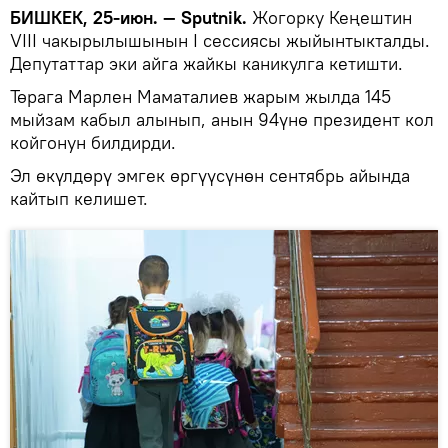
БИШКЕК, 25-июн. — Sputnik.
Жогорку Кеңештин
VIII чакырылышынын I сессиясы жыйынтыкталды.
Депутаттар эки айга жайкы каникулга кетишти.
Төрага Марлен Маматалиев жарым жылда 145
мыйзам кабыл алынып, анын 94үнө президент кол
койгонун билдирди.
Эл өкүлдөрү эмгек өргүүсүнөн сентябрь айында
кайтып келишет.