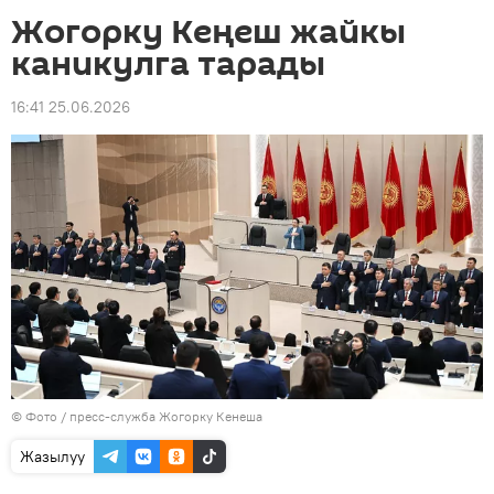
Жогорку Кеңеш жайкы
каникулга тарады
16:41 25.06.2026
© Фото / пресс-служба Жогорку Кенеша
Жазылуу