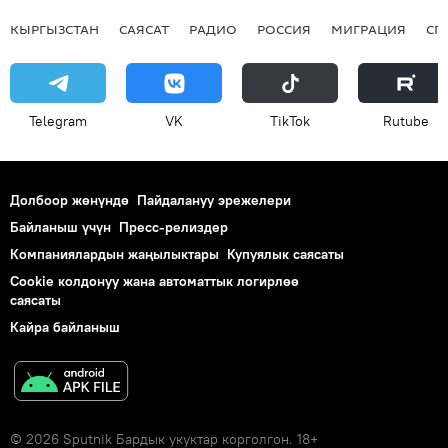
КЫРГЫЗСТАН
САЯСАТ
РАДИО
РОССИЯ
МИГРАЦИЯ
СП
Telegram
VK
ТikТоk
Rutube
Долбоор жөнүндө
Пайдалануу эрежелери
Байланыш үчүн
Пресс-релиздер
Компаниялардын жаңылыктары
Купуялык саясаты
Cookie колдонуу жана автоматтык логирлөө
саясаты
Кайра байланыш
© 2026 Sputnik Бардык укуктар корголгон. 18+