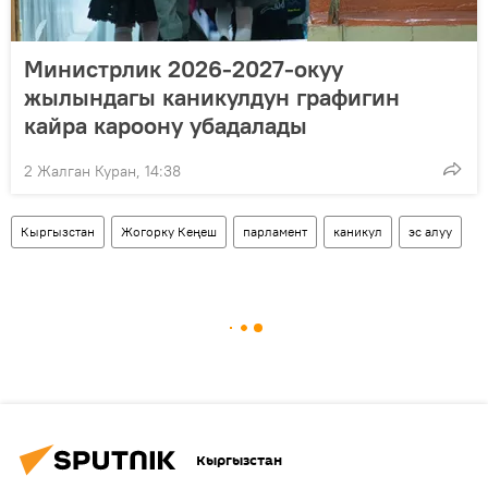
Министрлик 2026-2027-окуу
жылындагы каникулдун графигин
кайра кароону убадалады
2 Жалган Куран, 14:38
Кыргызстан
Жогорку Кеңеш
парламент
каникул
эс алуу
Кыргызстан