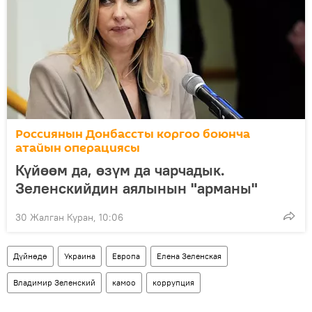
Россиянын Донбассты коргоо боюнча
атайын операциясы
Күйөөм да, өзүм да чарчадык.
Зеленскийдин аялынын "арманы"
30 Жалган Куран, 10:06
Дүйнөдө
Украина
Европа
Елена Зеленская
Владимир Зеленский
камоо
коррупция