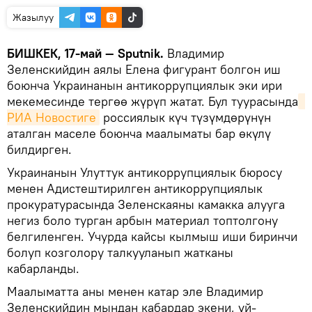
Жазылуу
БИШКЕК, 17-май — Sputnik.
Владимир
Зеленскийдин аялы Елена фигурант болгон иш
боюнча Украинанын антикоррупциялык эки ири
мекемесинде тергөө жүрүп жатат. Бул туурасында
РИА Новостиге
россиялык күч түзүмдөрүнүн
аталган маселе боюнча маалыматы бар өкүлү
билдирген.
Украинанын Улуттук антикоррупциялык бюросу
менен Адистештирилген антикоррупциялык
прокуратурасында Зеленскаяны камакка алууга
негиз боло турган арбын материал топтолгону
белгиленген. Учурда кайсы кылмыш иши биринчи
болуп козголору талкууланып жатканы
кабарланды.
Маалыматта аны менен катар эле Владимир
Зеленскийдин мындан кабардар экени, үй-