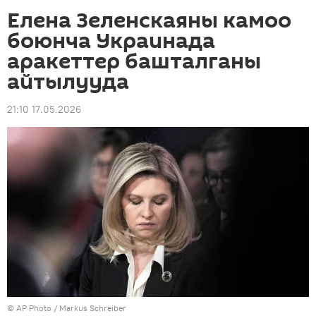
Елена Зеленскаяны камоо
боюнча Украинада
аракеттер башталганы
айтылууда
21:10 17.05.2026
©
AP Photo
/ Markus Schreiber