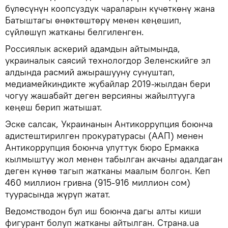
бүлөсүнүн коопсуздук чараларын күчөткөнү жана
Батыштагы өнөктөштөрү менен кеңешип,
сүйлөшүп жатканы белгиленген.
Россиялык аскерий адамдын айтымында,
украиналык саясий технологдор Зеленскийге эл
алдында расмий ажырашууну сунуштап,
медиамейкиндикте жубайлар 2019-жылдан бери
чогуу жашабайт деген версияны жайылтууга
кеңеш берип жатышат.
Эске салсак, Украинанын Антикоррупция боюнча
адистештирилген прокуратурасы (ААП) менен
Антикоррупция боюнча улуттук бюро Ермакка
кылмыштуу жол менен табылган акчаны адалдаган
деген күнөө тагып жатканы маалым болгон. Кеп
460 миллион гривна (915-916 миллион сом)
туурасында жүрүп жатат.
Ведомстводон бул иш боюнча дагы алты киши
фигурант болуп жатканы айтылган. Страна.ua