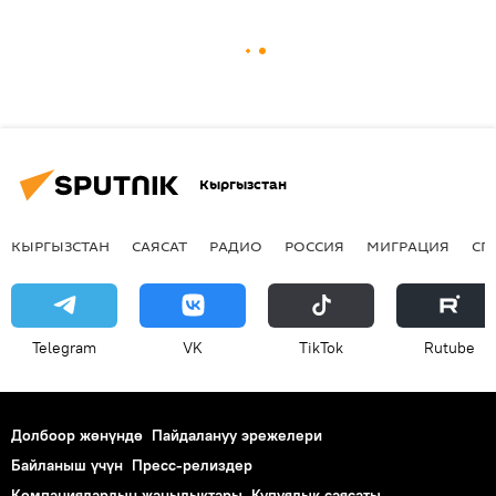
Кыргызстан
КЫРГЫЗСТАН
САЯСАТ
РАДИО
РОССИЯ
МИГРАЦИЯ
СП
Telegram
VK
ТikТоk
Rutube
Долбоор жөнүндө
Пайдалануу эрежелери
Байланыш үчүн
Пресс-релиздер
Компаниялардын жаңылыктары
Купуялык саясаты