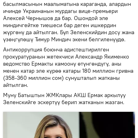
басылмасынын маалыматына караганда, алардын
ичинде Украинанын мурдагы вице-премьери
Алексей Чернышов да бар. Ошондой эле
миндичгейтке тиешеси бар деген ишкердин
жүргөнү да айтылган. Бул Зеленскийдин досу жана
үзөңгүлөшү Тимур Миндич экени белгиленүүдө.
Антикоррупция боюнча адистештирилген
прокуратуранын жетекчиси Александр Якименко
ведомство Ермакты камоону өтүнгөндүгү, аны
менен катар эле күрөө катары 180 миллион гривна
(358-360 миллион сом) сунушталып жатканы
айтылган.
Муну Батыштын ЖМКлары АКШ Ермак аркылуу
Зеленскийге эскертүү берип жатканын жазган.