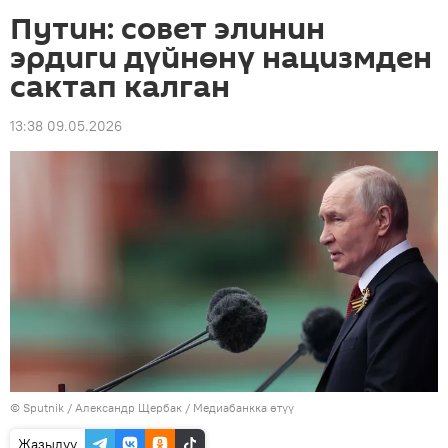
Путин: совет элинин
эрдиги дүйнөнү нацизмден
сактап калган
13:38 09.05.2026
©
Sputnik
/ Александр Щербак
/
Медиабанкка өтүү
Жазылуу