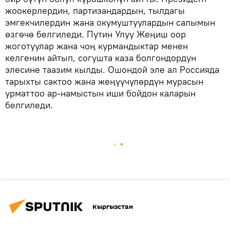
жоокерлердин, партизандардын, тылдагы
эмгекчилердин жана окумуштуулардын салымын
өзгөчө белгиледи. Путин Улуу Жеңиш оор
жоготуулар жана чоң курмандыктар менен
келгенин айтып, согушта каза болгондордун
элесине таазим кылды. Ошондой эле ал Россияда
тарыхты сактоо жана жеңүүчүлөрдүн мурасын
урматтоо ар-намыстын иши бойдон каларын
белгиледи.
Кыргызстан