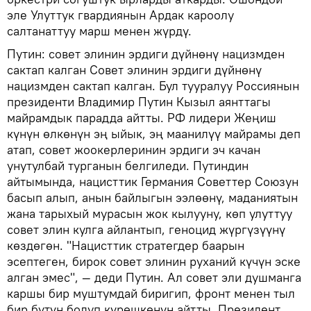
эле Улуттук гвардиянын Ардак кароолу
салтанаттуу марш менен жүрдү.
Путин: совет элинин эрдиги дүйнөнү нацизмден
сактап калган Совет элинин эрдиги дүйнөнү
нацизмден сактап калган. Бул тууралуу Россиянын
президенти Владимир Путин Кызыл аянттагы
майрамдык парадда айтты. РФ лидери Жеңиш
күнүн өлкөнүн эң ыйык, эң маанилүү майрамы деп
атап, совет жоокерлеринин эрдиги эч качан
унутулбай турганын белгиледи. Путиндин
айтымында, нацисттик Германия Советтер Союзун
басып алып, анын байлыгын ээлөөнү, маданиятын
жана тарыхый мурасын жок кылууну, көп улуттуу
совет элин кулга айлантып, геноцид жүргүзүүнү
көздөгөн. "Нацисттик стратегдер баарын
эсептеген, бирок совет элинин руханий күчүн эске
алган эмес", — деди Путин. Ал совет эли душманга
каршы бир муштумдай биригип, фронт менен тыл
бир бүтүн болуп күрөшкөнүн айтты. Президент