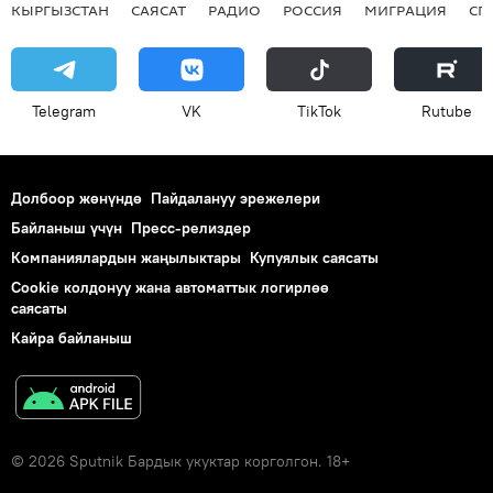
КЫРГЫЗСТАН
САЯСАТ
РАДИО
РОССИЯ
МИГРАЦИЯ
СП
Telegram
VK
ТikТоk
Rutube
Долбоор жөнүндө
Пайдалануу эрежелери
Байланыш үчүн
Пресс-релиздер
Компаниялардын жаңылыктары
Купуялык саясаты
Cookie колдонуу жана автоматтык логирлөө
саясаты
Кайра байланыш
© 2026 Sputnik Бардык укуктар корголгон. 18+