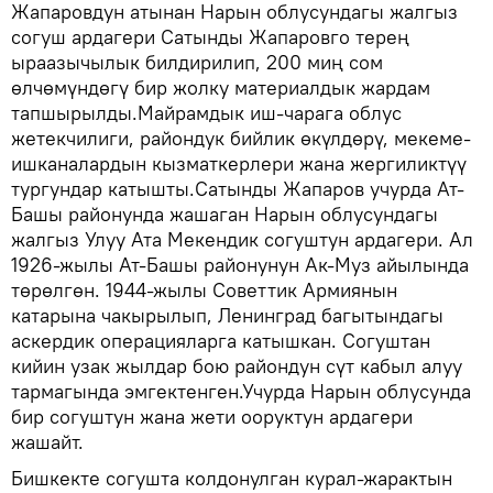
Жапаровдун атынан Нарын облусундагы жалгыз
согуш ардагери Сатынды Жапаровго терең
ыраазычылык билдирилип, 200 миң сом
өлчөмүндөгү бир жолку материалдык жардам
тапшырылды.Майрамдык иш-чарага облус
жетекчилиги, райондук бийлик өкүлдөрү, мекеме-
ишканалардын кызматкерлери жана жергиликтүү
тургундар катышты.Сатынды Жапаров учурда Ат-
Башы районунда жашаган Нарын облусундагы
жалгыз Улуу Ата Мекендик согуштун ардагери. Ал
1926-жылы Ат-Башы районунун Ак-Муз айылында
төрөлгөн. 1944-жылы Советтик Армиянын
катарына чакырылып, Ленинград багытындагы
аскердик операцияларга катышкан. Согуштан
кийин узак жылдар бою райондун сүт кабыл алуу
тармагында эмгектенген.Учурда Нарын облусунда
бир согуштун жана жети ооруктун ардагери
жашайт.
Бишкекте согушта колдонулган курал-жарактын