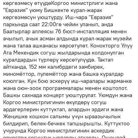
көргөзмөсү өтүүдөКоргоо министрлиги жана
"Евразия" уюму Бишкекте курал-жарак
көргөзмөсүн уюштурду. Иш-чара "Евразия"
паркында саат 22:00гө чейин уланып, анда
Баатырлар аллеясы 76 бюст-инсталляция менен
ачылып, ачык асман алдында курал-жарак музейи
жана талаа ашканасы көрсөтүлөт. Конокторго Улуу
Ата Мекендик согуш жылдарында колдонулган
куралдардын түрлөрү көрсөтүлүүдө. Тактап
айтканда, 152 мм калибрдеги замбирек,
миномёттор, пулемёттор жана башка куралдар
коюлган. Күн бою эскерүү иш-чаралары жарманке
жана оюн-зоок программалары менен коштолот.
Башкы сахнада концерт уюштурулат. Уюмдун жана
Коргоо министрлигинин өкүлдөрү согуш
ардагерлерин куттуктап, алардын эрдиги жана
Жеңишке кошкон салымы үчүн ыраазычылык
билдирип, белек-бечкек тапшырышты. Куттуктоо
учурунда Коргоо министрлигинин аскердик
оркестри согуштук ырларды аткарды. Ошондой