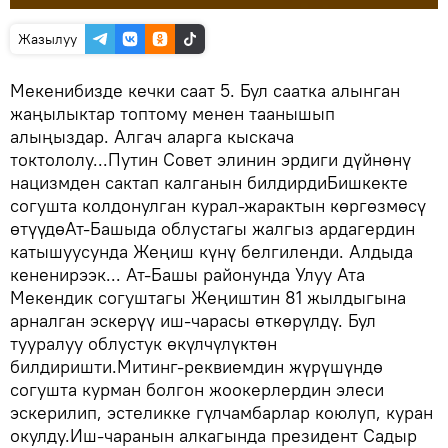
Жазылуу
Мекенибизде кечки саат 5. Бул саатка алынган
жаңылыктар топтому менен таанышып
алыңыздар. Алгач аларга кыскача
токтололу...Путин Совет элинин эрдиги дүйнөнү
нацизмден сактап калганын билдирдиБишкекте
согушта колдонулган курал-жарактын көргөзмөсү
өтүүдөАт-Башыда облустагы жалгыз ардагердин
катышуусунда Жеңиш күнү белгиленди. Алдыда
кененирээк... Ат-Башы районунда Улуу Ата
Мекендик согуштагы Жеңиштин 81 жылдыгына
арналган эскерүү иш-чарасы өткөрүлдү. Бул
тууралуу облустук өкүлчүлүктөн
билдиришти.Митинг-реквиемдин жүрүшүндө
согушта курман болгон жоокерлердин элеси
эскерилип, эстеликке гүлчамбарлар коюлуп, куран
окулду.Иш-чаранын алкагында президент Садыр