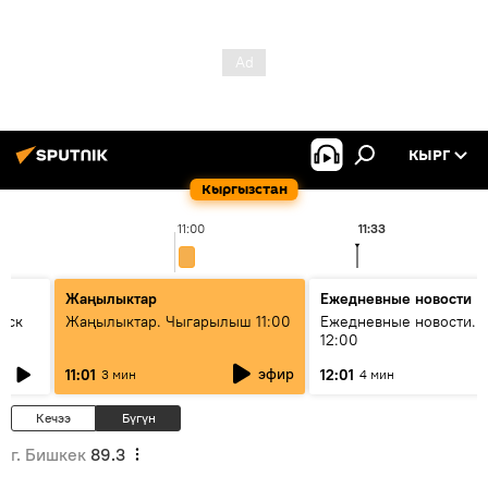
КЫРГ
Кыргызстан
11:00
11:33
Жаңылыктар
Ежедневные новости
уск
Жаңылыктар. Чыгарылыш 11:00
Ежедневные новости. 
12:00
эфир
11:01
12:01
3 мин
4 мин
Кечээ
Бүгүн
г. Бишкек
89.3