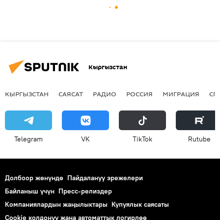
Кыргызстан
КЫРГЫЗСТАН
САЯСАТ
РАДИО
РОССИЯ
МИГРАЦИЯ
СП
Telegram
VK
ТikТоk
Rutube
Долбоор жөнүндө
Пайдалануу эрежелери
Байланыш үчүн
Пресс-релиздер
Компаниялардын жаңылыктары
Купуялык саясаты
Cookie колдонуу жана автоматтык логирлөө