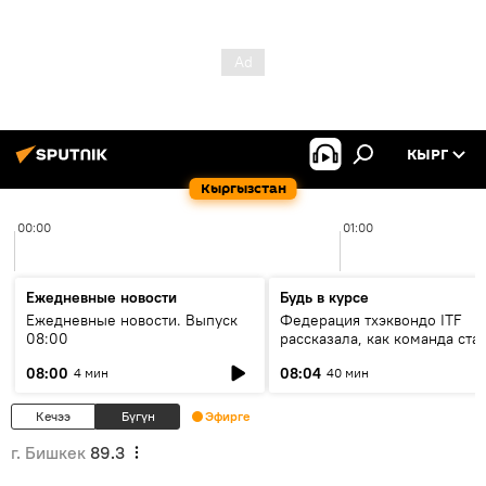
КЫРГ
Кыргызстан
00:00
01:00
Ежедневные новости
Будь в курсе
Ежедневные новости. Выпуск
Федерация тхэквондо ITF
08:00
рассказала, как команда ста
жертвой мошенников
08:00
08:04
4 мин
40 мин
Кечээ
Бүгүн
Эфирге
г. Бишкек
89.3