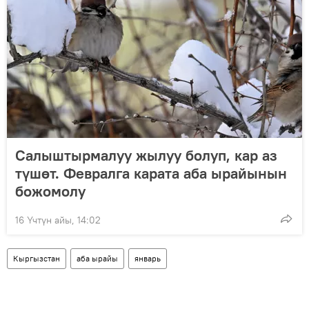
Салыштырмалуу жылуу болуп, кар аз
түшөт. Февралга карата аба ырайынын
божомолу
16 Үчтүн айы, 14:02
Кыргызстан
аба ырайы
январь