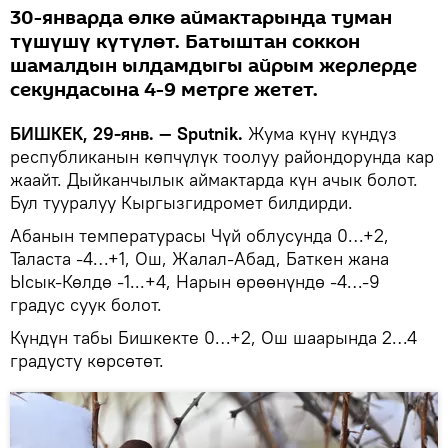
30-январда өлкө аймактарында туман
түшүшү күтүлөт. Батыштан соккон
шамалдын ылдамдыгы айрым жерлерде
секундасына 4-9 метрге жетет.
БИШКЕК, 29-янв. — Sputnik.
Жума күнү күндүз
республиканын көпчүлүк тоолуу райондорунда кар
жаайт. Дыйканчылык аймактарда күн ачык болот.
Бул тууралуу Кыргызгидромет билдирди.
Абанын температурасы Чүй облусунда 0…+2,
Таласта -4…+1, Ош, Жалал-Абад, Баткен жана
Ысык-Көлдө -1...+4, Нарын өрөөнүндө -4…-9
градус суук болот.
Күндүн табы Бишкекте 0…+2, Ош шаарында 2…4
градусту көрсөтөт.