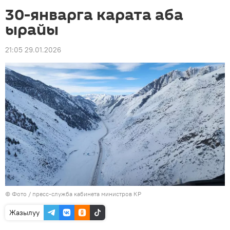
30-январга карата аба
ырайы
21:05 29.01.2026
© Фото / пресс-служба кабинета министров КР
Жазылуу