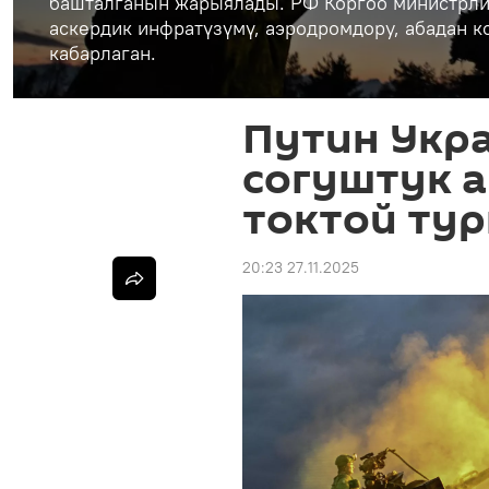
башталганын жарыялады. РФ Коргоо министрли
аскердик инфратүзүмү, аэродромдору, абадан 
кабарлаган.
Путин Укр
согуштук а
токтой ту
20:23 27.11.2025