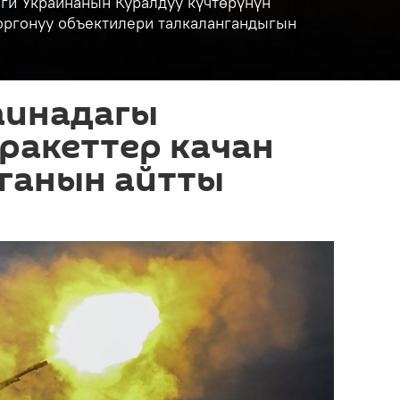
ги Украинанын Куралдуу күчтөрүнүн
коргонуу объектилери талкалангандыгын
аинадагы
ракеттер качан
рганын айтты