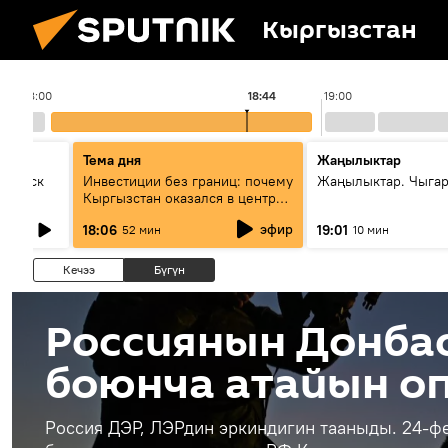
Кыргызстан
18:00
18:44
19:00
Тема дня
Жаңылыктар
Выпуск
Инвестиции без границ: почему
Жаңылыктар. Чыга
Кыргызстан оказался в центре
внимания бизнеса
эфир
18:06
19:01
52 мин
10 мин
Кечээ
Бүгүн
Россиянын Донба
боюнча атайын о
Россия ДЭР, ЛЭРдин эркиндигин тааныды. 24-ф