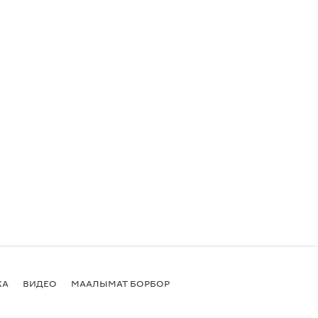
КА
ВИДЕО
МААЛЫМАТ БОРБОР