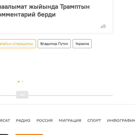
маалымат жыйында Трамптын
омментарий берди
 атайын операциясы
Владимир Путин
Украина
ЯСАТ
РАДИО
РОССИЯ
МИГРАЦИЯ
СПОРТ
ИНФОГРАФИ