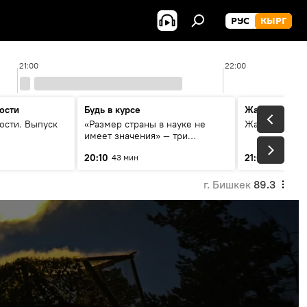
РУС
КЫРГ
21:00
22:00
ости
Будь в курсе
Жаңылыктар
ости. Выпуск
«Размер страны в науке не
Жаңылыктар.
имеет значения» — три
эксперта о сотрудничестве
20:10
21:01
43 мин
3 мин
России и Кыргызстана в
образовании и исследованиях
г. Бишкек
89.3