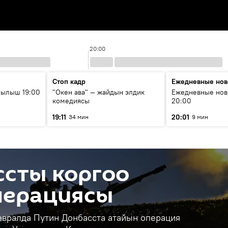
20:00
Стоп кадр
Ежедневные нов
рылыш 19:00
"Окен ава" — жайдын элдик
Ежедневные нов
комедиясы
20:00
19:11
20:01
34 мин
9 мин
ссты коргоо
перациясы
евралда Путин Донбасста атайын операция