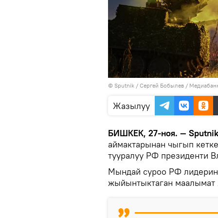
©
Sputnik
/ Сергей Бобылев
/
Медиабанк
Жазылуу
БИШКЕК, 27-ноя. — Sputni
аймактарынан чыгып кеткен
тууралуу РФ президенти В
Мындай суроо РФ лидерин
жыйынтыктаган маалымат 