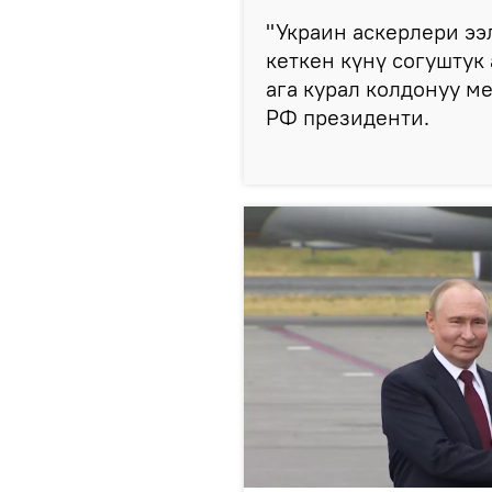
"Украин аскерлери ээ
кеткен күнү согуштук 
ага курал колдонуу м
РФ президенти.