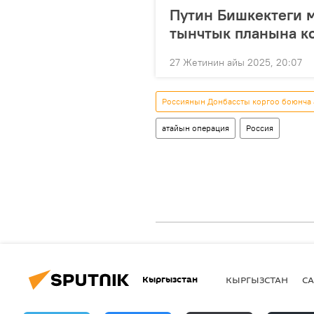
Путин Бишкектеги 
тынчтык планына к
27 Жетинин айы 2025, 20:07
Россиянын Донбассты коргоо боюнча
атайын операция
Россия
Кыргызстан
КЫРГЫЗСТАН
СА