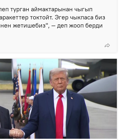
леп турган аймактарынан чыгып
аракеттер токтойт. Эгер чыкпаса биз
енен жетишебиз", — деп жооп берди