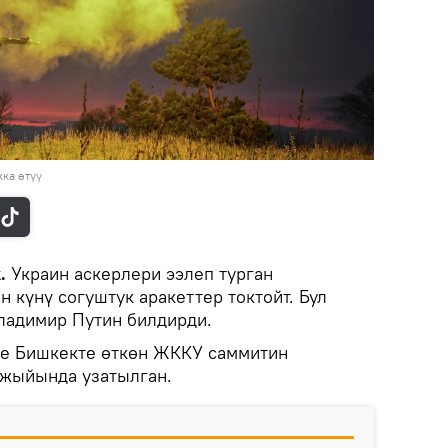
ка өтүү
k.
Украин аскерлери ээлеп турган
 күнү согуштук аракеттер токтойт. Бул
ладимир Путин билдирди.
е Бишкекте өткөн ЖККУ саммитин
жыйында узатылган.