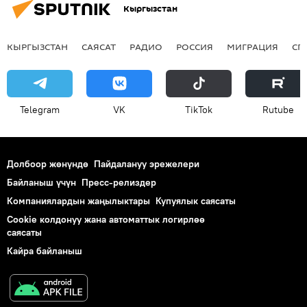
Кыргызстан
КЫРГЫЗСТАН
САЯСАТ
РАДИО
РОССИЯ
МИГРАЦИЯ
СП
Telegram
VK
ТikТоk
Rutube
Долбоор жөнүндө
Пайдалануу эрежелери
Байланыш үчүн
Пресс-релиздер
Компаниялардын жаңылыктары
Купуялык саясаты
Cookie колдонуу жана автоматтык логирлөө
саясаты
Кайра байланыш