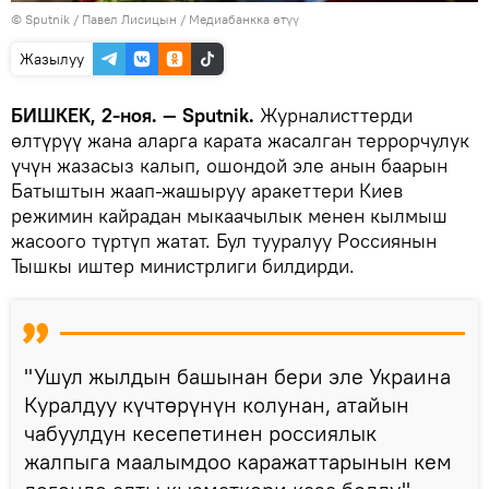
©
Sputnik
/ Павел Лисицын
/
Медиабанкка өтүү
Жазылуу
БИШКЕК, 2-ноя. — Sputnik.
Журналисттерди
өлтүрүү жана аларга карата жасалган террорчулук
үчүн жазасыз калып, ошондой эле анын баарын
Батыштын жаап-жашыруу аракеттери Киев
режимин кайрадан мыкаачылык менен кылмыш
жасоого түртүп жатат. Бул тууралуу Россиянын
Тышкы иштер министрлиги билдирди.
"Ушул жылдын башынан бери эле Украина
Куралдуу күчтөрүнүн колунан, атайын
чабуулдун кесепетинен россиялык
жалпыга маалымдоо каражаттарынын кем