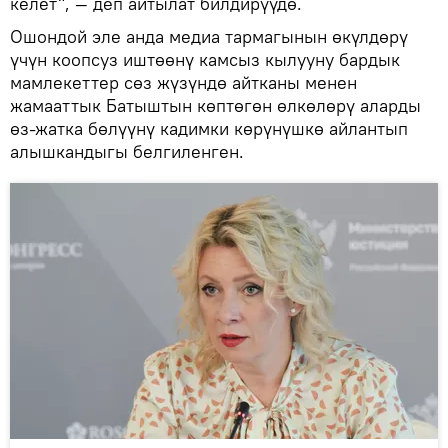
келет", — деп айтылат билдирүүдө.
Ошондой эле анда медиа тармагынын өкүлдөрү
үчүн коопсуз иштөөнү камсыз кылууну бардык
мамлекеттер сөз жүзүндө айтканы менен
жамааттык Батыштын көптөгөн өлкөлөрү аларды
өз-жатка бөлүүнү кадимки көрүнүшкө айлантып
алышкандыгы белгиленген.