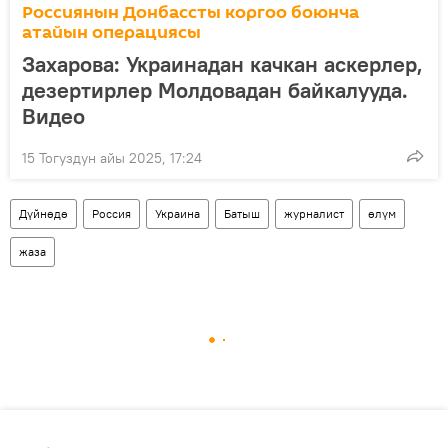
Россиянын Донбассты коргоо боюнча
атайын операциясы
Захарова: Украинадан качкан аскерлер,
дезертирлер Молдовадан байкалууда.
Видео
15 Тогуздун айы 2025, 17:24
Дүйнөдө
Россия
Украина
Батыш
журналист
өлүм
жаза