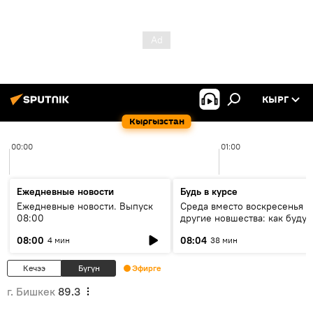
КЫРГ
Кыргызстан
00:00
01:00
Ежедневные новости
Будь в курсе
Ежедневные новости. Выпуск
Среда вместо воскресенья и
08:00
другие новшества: как будут
проходить выборы в КР?
08:00
08:04
4 мин
38 мин
Кечээ
Бүгүн
Эфирге
г. Бишкек
89.3