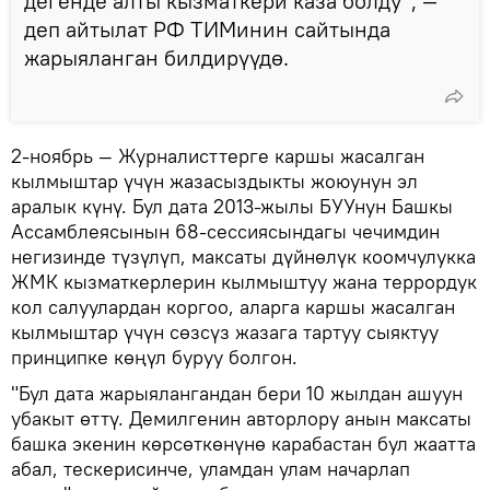
дегенде алты кызматкери каза болду", —
деп айтылат РФ ТИМинин сайтында
жарыяланган билдирүүдө.
2-ноябрь — Журналисттерге каршы жасалган
кылмыштар үчүн жазасыздыкты жоюунун эл
аралык күнү. Бул дата 2013-жылы БУУнун Башкы
Ассамблеясынын 68-сессиясындагы чечимдин
негизинде түзүлүп, максаты дүйнөлүк коомчулукка
ЖМК кызматкерлерин кылмыштуу жана террордук
кол салуулардан коргоо, аларга каршы жасалган
кылмыштар үчүн сөзсүз жазага тартуу сыяктуу
принципке көңүл буруу болгон.
"Бул дата жарыялангандан бери 10 жылдан ашуун
убакыт өттү. Демилгенин авторлору анын максаты
башка экенин көрсөткөнүнө карабастан бул жаатта
абал, тескерисинче, уламдан улам начарлап