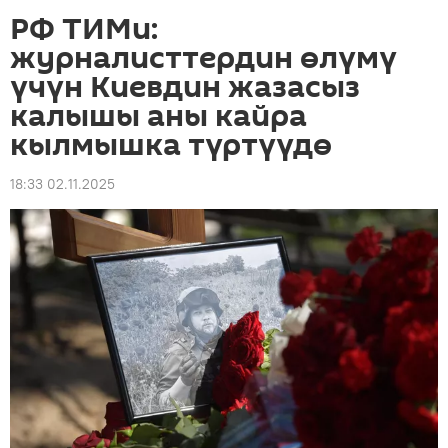
РФ ТИМи:
журналисттердин өлүмү
үчүн Киевдин жазасыз
калышы аны кайра
кылмышка түртүүдө
18:33 02.11.2025